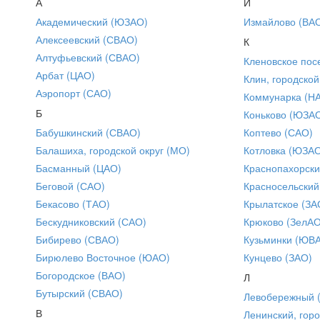
А
И
Академический (ЮЗАО)
Измайлово (ВА
Алексеевский (СВАО)
К
Алтуфьевский (СВАО)
Кленовское пос
Арбат (ЦАО)
Клин, городской
Аэропорт (САО)
Коммунарка (Н
Б
Коньково (ЮЗА
Бабушкинский (СВАО)
Коптево (САО)
Балашиха, городской округ (МО)
Котловка (ЮЗА
Басманный (ЦАО)
Краснопахорски
Беговой (САО)
Красносельский
Бекасово (ТАО)
Крылатское (ЗА
Бескудниковский (САО)
Крюково (ЗелАО
Бибирево (СВАО)
Кузьминки (ЮВ
Бирюлево Восточное (ЮАО)
Кунцево (ЗАО)
Богородское (ВАО)
Л
Бутырский (СВАО)
Левобережный 
В
Ленинский, горо