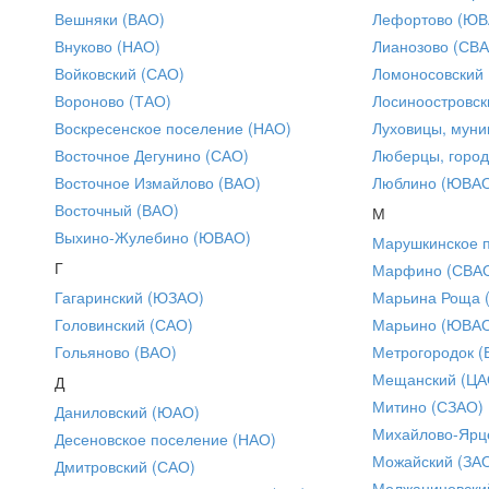
Вешняки (ВАО)
Лефортово (ЮВ
Внуково (НАО)
Лианозово (СВ
Войковский (САО)
Ломоносовский
Вороново (ТАО)
Лосиноостровск
Воскресенское поселение (НАО)
Луховицы, муни
Восточное Дегунино (САО)
Люберцы, город
Восточное Измайлово (ВАО)
Люблино (ЮВА
Восточный (ВАО)
М
Выхино-Жулебино (ЮВАО)
Марушкинское 
Г
Марфино (СВА
Гагаринский (ЮЗАО)
Марьина Роща 
Головинский (САО)
Марьино (ЮВА
Гольяново (ВАО)
Метрогородок (
Мещанский (ЦА
Д
Митино (СЗАО)
Даниловский (ЮАО)
Михайлово-Ярце
Десеновское поселение (НАО)
Можайский (ЗА
Дмитровский (САО)
Молжаниновски