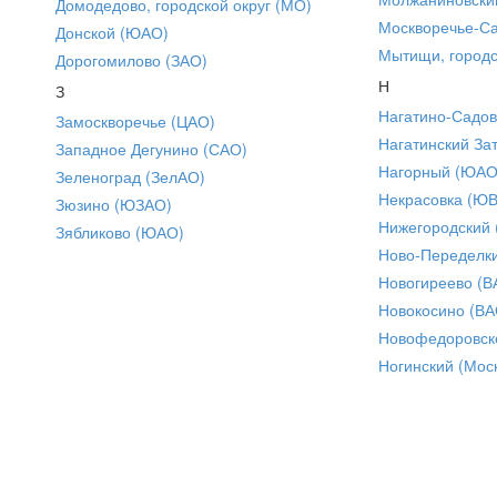
Домодедово, городской округ (МО)
Москворечье-С
Донской (ЮАО)
Мытищи, городс
Дорогомилово (ЗАО)
Н
З
Нагатино-Садо
Замоскворечье (ЦАО)
Нагатинский За
Западное Дегунино (САО)
Нагорный (ЮАО
Зеленоград (ЗелАО)
Некрасовка (Ю
Зюзино (ЮЗАО)
Нижегородский
Зябликово (ЮАО)
Ново-Переделки
Новогиреево (В
Новокосино (ВА
Новофедоровск
Ногинский (Моск