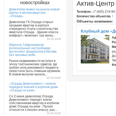
Актив-Центр
новостройках
Девелопер вывел на рынок новый
Телефон:
+7 (925) 219-93
корпус в жилом квартале
«Отрада»
Количество объектов:
1
Объекты компании:
Девелопер ГК Отрада открыл
продажи квартир в корпусе
очередного этапа строительства
Клубный дом «Д
квартала Отрада . Здание класса
комфорт+ включает три жилы...
Ад
30.06.2026
Ра
Марсель Габдульманов:
Ме
региональные застройщики
вытесняют федералов в Москве
ря
без ценовых войн
До
Тв
Рынок недвижимости вступил в
эпоху тектонических сдвигов, где
Ко
грубая сила рекламного бюджета
перестала быть главным оружием.
В новом выпуске канала...
25.06.2026
«Отрада Девелопмент» начала
передачу ключей в клубном доме
«Отрада на реке»
Со 2 июня девелопер Отрада
Девелопмент передет ключи
собственникам квартир в клубном
доме Отрада на реке . Проект
относится к бизнес-классу, рас...
22.06.2026