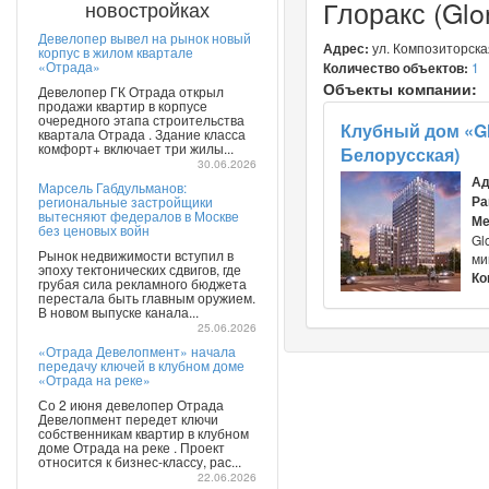
Глоракс (Glo
новостройках
Девелопер вывел на рынок новый
Адрес:
ул. Композиторска
корпус в жилом квартале
«Отрада»
Количество объектов:
1
Объекты компании:
Девелопер ГК Отрада открыл
продажи квартир в корпусе
очередного этапа строительства
Клубный дом «G
квартала Отрада . Здание класса
комфорт+ включает три жилы...
Белорусская)
30.06.2026
Ад
Марсель Габдульманов:
Ра
региональные застройщики
вытесняют федералов в Москве
Ме
без ценовых войн
Gl
Рынок недвижимости вступил в
ми
эпоху тектонических сдвигов, где
Ко
грубая сила рекламного бюджета
перестала быть главным оружием.
В новом выпуске канала...
25.06.2026
«Отрада Девелопмент» начала
передачу ключей в клубном доме
«Отрада на реке»
Со 2 июня девелопер Отрада
Девелопмент передет ключи
собственникам квартир в клубном
доме Отрада на реке . Проект
относится к бизнес-классу, рас...
22.06.2026