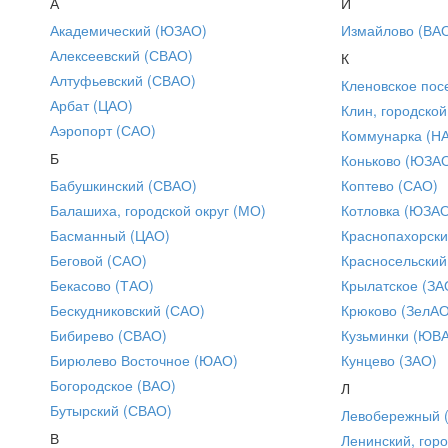
А
И
Академический (ЮЗАО)
Измайлово (ВА
Алексеевский (СВАО)
К
Алтуфьевский (СВАО)
Кленовское пос
Арбат (ЦАО)
Клин, городской
Аэропорт (САО)
Коммунарка (Н
Б
Коньково (ЮЗА
Бабушкинский (СВАО)
Коптево (САО)
Балашиха, городской округ (МО)
Котловка (ЮЗА
Басманный (ЦАО)
Краснопахорски
Беговой (САО)
Красносельский
Бекасово (ТАО)
Крылатское (ЗА
Бескудниковский (САО)
Крюково (ЗелАО
Бибирево (СВАО)
Кузьминки (ЮВ
Бирюлево Восточное (ЮАО)
Кунцево (ЗАО)
Богородское (ВАО)
Л
Бутырский (СВАО)
Левобережный 
В
Ленинский, горо