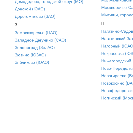
Домодедово, городской округ (МО)
Москворечье-С
Донской (ЮАО)
Мытищи, городс
Дорогомилово (ЗАО)
Н
З
Нагатино-Садо
Замоскворечье (ЦАО)
Нагатинский За
Западное Дегунино (САО)
Нагорный (ЮАО
Зеленоград (ЗелАО)
Некрасовка (Ю
Зюзино (ЮЗАО)
Нижегородский
Зябликово (ЮАО)
Ново-Переделки
Новогиреево (В
Новокосино (ВА
Новофедоровск
Ногинский (Моск