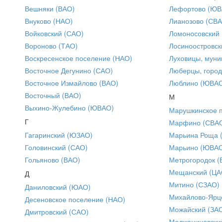
Вешняки (ВАО)
Лефортово (ЮВ
Внуково (НАО)
Лианозово (СВ
Войковский (САО)
Ломоносовский
Вороново (ТАО)
Лосиноостровск
Воскресенское поселение (НАО)
Луховицы, муни
Восточное Дегунино (САО)
Люберцы, город
Восточное Измайлово (ВАО)
Люблино (ЮВА
Восточный (ВАО)
М
Выхино-Жулебино (ЮВАО)
Марушкинское 
Г
Марфино (СВА
Гагаринский (ЮЗАО)
Марьина Роща 
Головинский (САО)
Марьино (ЮВА
Гольяново (ВАО)
Метрогородок (
Мещанский (ЦА
Д
Митино (СЗАО)
Даниловский (ЮАО)
Михайлово-Ярце
Десеновское поселение (НАО)
Можайский (ЗА
Дмитровский (САО)
Молжаниновски