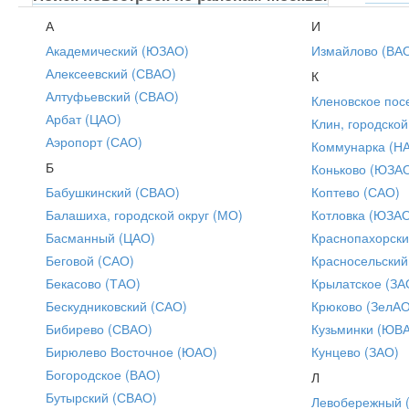
А
И
Академический (ЮЗАО)
Измайлово (ВА
Алексеевский (СВАО)
К
Алтуфьевский (СВАО)
Кленовское пос
Арбат (ЦАО)
Клин, городской
Аэропорт (САО)
Коммунарка (Н
Б
Коньково (ЮЗА
Бабушкинский (СВАО)
Коптево (САО)
Балашиха, городской округ (МО)
Котловка (ЮЗА
Басманный (ЦАО)
Краснопахорски
Беговой (САО)
Красносельский
Бекасово (ТАО)
Крылатское (ЗА
Бескудниковский (САО)
Крюково (ЗелАО
Бибирево (СВАО)
Кузьминки (ЮВ
Бирюлево Восточное (ЮАО)
Кунцево (ЗАО)
Богородское (ВАО)
Л
Бутырский (СВАО)
Левобережный 