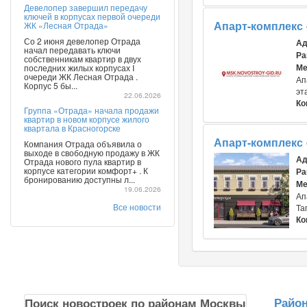
Девелопер завершил передачу
ключей в корпусах первой очереди
Апарт-комплекс
ЖК «Лесная Отрада»
Со 2 июня девелопер Отрада
Ад
начал передавать ключи
Ра
собственникам квартир в двух
Ме
последних жилых корпусах I
очереди ЖК Лесная Отрада .
Ап
Корпус 5 бы...
эт
22.06.2026
Ко
Группа «Отрада» начала продажи
квартир в новом корпусе жилого
квартала в Красногорске
Апарт-комплекс 
Компания Отрада объявила о
выходе в свободную продажу в ЖК
Ад
Отрада нового пула квартир в
корпусе категории комфорт+ . К
Ра
бронированию доступны л...
Ме
19.06.2026
Ап
Все новости
Та
Ко
Райо
Поиск новостроек по районам Москвы