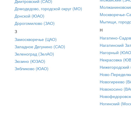
Дмитровский (САО)
Молжаниновски
Домодедово, городской округ (МО)
Москворечье-С
Донской (ЮАО)
Мытищи, городс
Дорогомилово (ЗАО)
Н
З
Нагатино-Садо
Замоскворечье (ЦАО)
Нагатинский За
Западное Дегунино (САО)
Нагорный (ЮАО
Зеленоград (ЗелАО)
Некрасовка (Ю
Зюзино (ЮЗАО)
Нижегородский
Зябликово (ЮАО)
Ново-Переделки
Новогиреево (В
Новокосино (ВА
Новофедоровск
Ногинский (Моск