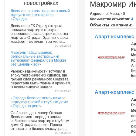
Макромир И
новостройках
Девелопер вывел на рынок новый
Адрес:
пр. Мира, 40
корпус в жилом квартале
«Отрада»
Количество объектов:
4
Объекты компании:
Девелопер ГК Отрада открыл
продажи квартир в корпусе
очередного этапа строительства
Апарт-комплекс
квартала Отрада . Здание класса
комфорт+ включает три жилы...
Ад
30.06.2026
Ра
Марсель Габдульманов:
Ме
региональные застройщики
вытесняют федералов в Москве
Кр
без ценовых войн
Ап
Ки
Рынок недвижимости вступил в
эпоху тектонических сдвигов, где
Ко
грубая сила рекламного бюджета
перестала быть главным оружием.
В новом выпуске канала...
Апарт-комплекс
25.06.2026
«Отрада Девелопмент» начала
Ад
передачу ключей в клубном доме
Ра
«Отрада на реке»
Ме
Со 2 июня девелопер Отрада
пе
Девелопмент передет ключи
собственникам квартир в клубном
Ап
доме Отрада на реке . Проект
ки
относится к бизнес-классу, рас...
Ко
22.06.2026