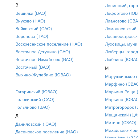
В
Ленинский, горо
Вешняки (ВАО)
Лефортово (ЮВ
Внуково (НАО)
Лианозово (СВ
Войковский (САО)
Ломоносовский
Вороново (ТАО)
Лосиноостровск
Воскресенское поселение (НАО)
Луховицы, муни
Восточное Дегунино (САО)
Люберцы, город
Восточное Измайлово (ВАО)
Люблино (ЮВА
Восточный (ВАО)
М
Выхино-Жулебино (ЮВАО)
Марушкинское 
Г
Марфино (СВА
Гагаринский (ЮЗАО)
Марьина Роща 
Головинский (САО)
Марьино (ЮВА
Гольяново (ВАО)
Метрогородок (
Мещанский (ЦА
Д
Митино (СЗАО)
Даниловский (ЮАО)
Михайлово-Ярце
Десеновское поселение (НАО)
Можайский (ЗА