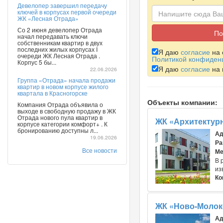
Девелопер завершил передачу
ключей в корпусах первой очереди
ЖК «Лесная Отрада»
Со 2 июня девелопер Отрада
начал передавать ключи
собственникам квартир в двух
последних жилых корпусах I
Я даю
согласие
на 
очереди ЖК Лесная Отрада .
Политикой конфиден
Корпус 5 бы...
Я даю
согласие
на 
22.06.2026
Группа «Отрада» начала продажи
квартир в новом корпусе жилого
квартала в Красногорске
Объекты компании:
Компания Отрада объявила о
выходе в свободную продажу в ЖК
Отрада нового пула квартир в
ЖК «Архитектур
корпусе категории комфорт+ . К
бронированию доступны л...
Ад
19.06.2026
Ра
Все новости
Ме
В 
из
Ко
ЖК «Ново-Молок
Ад