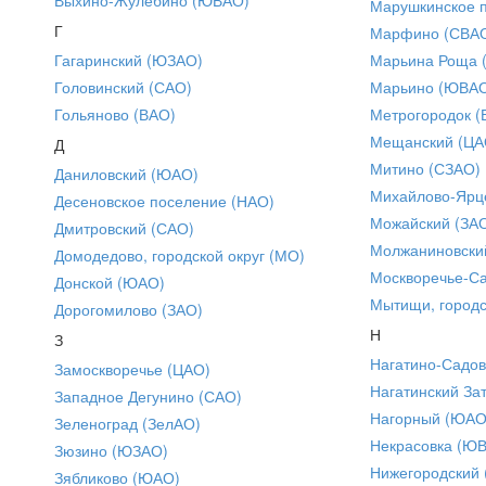
Марушкинское 
Г
Марфино (СВА
Гагаринский (ЮЗАО)
Марьина Роща 
Головинский (САО)
Марьино (ЮВА
Гольяново (ВАО)
Метрогородок (
Мещанский (ЦА
Д
Митино (СЗАО)
Даниловский (ЮАО)
Михайлово-Ярце
Десеновское поселение (НАО)
Можайский (ЗА
Дмитровский (САО)
Молжаниновски
Домодедово, городской округ (МО)
Москворечье-С
Донской (ЮАО)
Мытищи, городс
Дорогомилово (ЗАО)
Н
З
Нагатино-Садо
Замоскворечье (ЦАО)
Нагатинский За
Западное Дегунино (САО)
Нагорный (ЮАО
Зеленоград (ЗелАО)
Некрасовка (Ю
Зюзино (ЮЗАО)
Нижегородский
Зябликово (ЮАО)