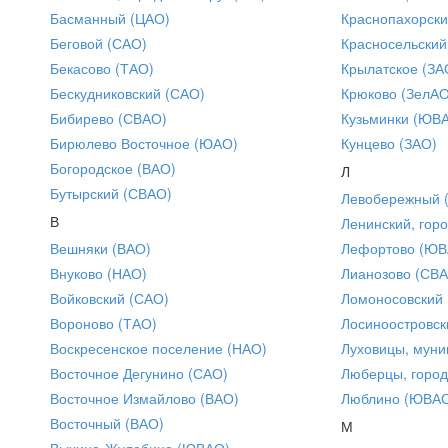
Басманный (ЦАО)
Краснопахорски
Беговой (САО)
Красносельский
Бекасово (ТАО)
Крылатское (ЗА
Бескудниковский (САО)
Крюково (ЗелАО
Бибирево (СВАО)
Кузьминки (ЮВ
Бирюлево Восточное (ЮАО)
Кунцево (ЗАО)
Богородское (ВАО)
Л
Бутырский (СВАО)
Левобережный 
В
Ленинский, горо
Вешняки (ВАО)
Лефортово (ЮВ
Внуково (НАО)
Лианозово (СВ
Войковский (САО)
Ломоносовский
Вороново (ТАО)
Лосиноостровск
Воскресенское поселение (НАО)
Луховицы, муни
Восточное Дегунино (САО)
Люберцы, город
Восточное Измайлово (ВАО)
Люблино (ЮВА
Восточный (ВАО)
М
Выхино-Жулебино (ЮВАО)