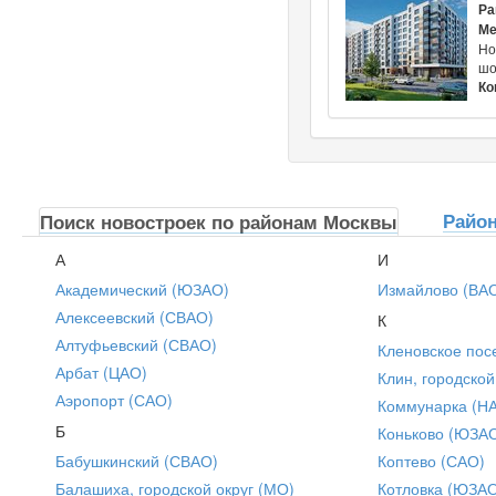
Ра
Ме
Но
шо
Ко
Райо
Поиск новостроек по районам Москвы
А
И
Академический (ЮЗАО)
Измайлово (ВА
Алексеевский (СВАО)
К
Алтуфьевский (СВАО)
Кленовское пос
Арбат (ЦАО)
Клин, городской
Аэропорт (САО)
Коммунарка (Н
Б
Коньково (ЮЗА
Бабушкинский (СВАО)
Коптево (САО)
Балашиха, городской округ (МО)
Котловка (ЮЗА