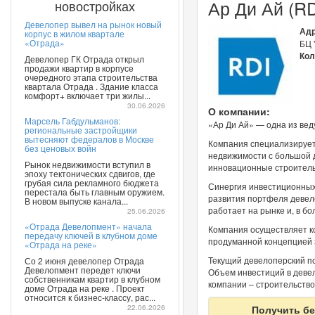
Ар Ди Ай (RD
новостройках
Девелопер вывел на рынок новый
Адр
корпус в жилом квартале
«Отрада»
БЦ 
Кол
Девелопер ГК Отрада открыл
продажи квартир в корпусе
очередного этапа строительства
квартала Отрада . Здание класса
комфорт+ включает три жилы...
30.06.2026
О компании:
Марсель Габдульманов:
«Ар Ди Ай» — одна из вед
региональные застройщики
вытесняют федералов в Москве
Компания специализируетс
без ценовых войн
недвижимости с большой 
Рынок недвижимости вступил в
инновационные строитель
эпоху тектонических сдвигов, где
грубая сила рекламного бюджета
Синергия инвестиционных
перестала быть главным оружием.
развития портфеля девел
В новом выпуске канала...
работает на рынке и, в б
25.06.2026
«Отрада Девелопмент» начала
Компания осуществляет к
передачу ключей в клубном доме
продуманной концепцией 
«Отрада на реке»
Текущий девелоперский по
Со 2 июня девелопер Отрада
Девелопмент передет ключи
Объем инвестиций в деве
собственникам квартир в клубном
компании – строительство
доме Отрада на реке . Проект
относится к бизнес-классу, рас...
22.06.2026
Получить бе