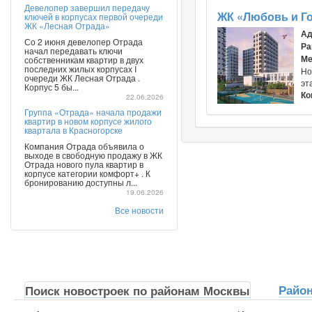
Девелопер завершил передачу
ЖК «Любовь и Г
ключей в корпусах первой очереди
ЖК «Лесная Отрада»
Ад
Со 2 июня девелопер Отрада
Ра
начал передавать ключи
Ме
собственникам квартир в двух
последних жилых корпусах I
Но
очереди ЖК Лесная Отрада .
эт
Корпус 5 бы...
Ко
22.06.2026
Группа «Отрада» начала продажи
квартир в новом корпусе жилого
квартала в Красногорске
Компания Отрада объявила о
выходе в свободную продажу в ЖК
Отрада нового пула квартир в
корпусе категории комфорт+ . К
бронированию доступны л...
19.06.2026
Все новости
Райо
Поиск новостроек по районам Москвы