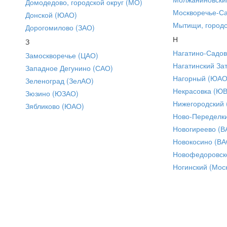
Домодедово, городской округ (МО)
Москворечье-С
Донской (ЮАО)
Мытищи, городс
Дорогомилово (ЗАО)
Н
З
Нагатино-Садо
Замоскворечье (ЦАО)
Нагатинский За
Западное Дегунино (САО)
Нагорный (ЮАО
Зеленоград (ЗелАО)
Некрасовка (Ю
Зюзино (ЮЗАО)
Нижегородский
Зябликово (ЮАО)
Ново-Переделки
Новогиреево (В
Новокосино (ВА
Новофедоровск
Ногинский (Моск