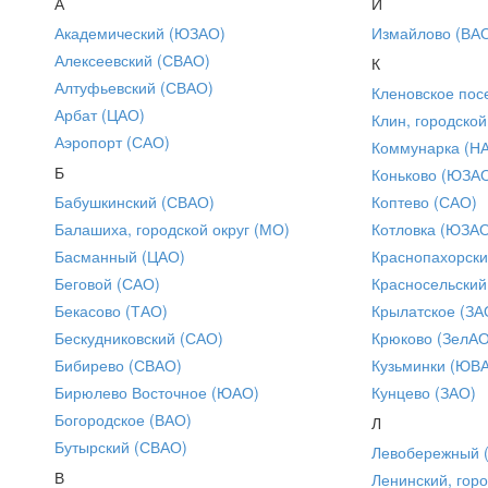
А
И
Академический (ЮЗАО)
Измайлово (ВА
Алексеевский (СВАО)
К
Алтуфьевский (СВАО)
Кленовское пос
Арбат (ЦАО)
Клин, городской
Аэропорт (САО)
Коммунарка (Н
Б
Коньково (ЮЗА
Бабушкинский (СВАО)
Коптево (САО)
Балашиха, городской округ (МО)
Котловка (ЮЗА
Басманный (ЦАО)
Краснопахорски
Беговой (САО)
Красносельский
Бекасово (ТАО)
Крылатское (ЗА
Бескудниковский (САО)
Крюково (ЗелАО
Бибирево (СВАО)
Кузьминки (ЮВ
Бирюлево Восточное (ЮАО)
Кунцево (ЗАО)
Богородское (ВАО)
Л
Бутырский (СВАО)
Левобережный 
В
Ленинский, горо