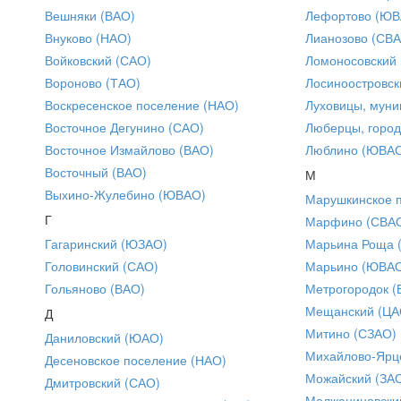
Вешняки (ВАО)
Лефортово (ЮВ
Внуково (НАО)
Лианозово (СВ
Войковский (САО)
Ломоносовский
Вороново (ТАО)
Лосиноостровск
Воскресенское поселение (НАО)
Луховицы, муни
Восточное Дегунино (САО)
Люберцы, город
Восточное Измайлово (ВАО)
Люблино (ЮВА
Восточный (ВАО)
М
Выхино-Жулебино (ЮВАО)
Марушкинское 
Г
Марфино (СВА
Гагаринский (ЮЗАО)
Марьина Роща 
Головинский (САО)
Марьино (ЮВА
Гольяново (ВАО)
Метрогородок (
Мещанский (ЦА
Д
Митино (СЗАО)
Даниловский (ЮАО)
Михайлово-Ярце
Десеновское поселение (НАО)
Можайский (ЗА
Дмитровский (САО)
Молжаниновски