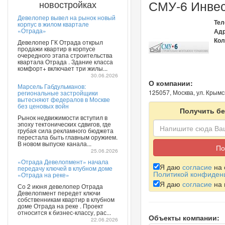
СМУ-6 Инве
новостройках
Девелопер вывел на рынок новый
Тел
корпус в жилом квартале
«Отрада»
Адр
Кол
Девелопер ГК Отрада открыл
продажи квартир в корпусе
очередного этапа строительства
квартала Отрада . Здание класса
комфорт+ включает три жилы...
30.06.2026
О компании:
Марсель Габдульманов:
125057, Москва, ул. Крымски
региональные застройщики
вытесняют федералов в Москве
без ценовых войн
Получить бе
Рынок недвижимости вступил в
эпоху тектонических сдвигов, где
грубая сила рекламного бюджета
перестала быть главным оружием.
В новом выпуске канала...
25.06.2026
«Отрада Девелопмент» начала
Я даю
согласие
на 
передачу ключей в клубном доме
Политикой конфиден
«Отрада на реке»
Я даю
согласие
на 
Со 2 июня девелопер Отрада
Девелопмент передет ключи
собственникам квартир в клубном
доме Отрада на реке . Проект
относится к бизнес-классу, рас...
Объекты компании:
22.06.2026