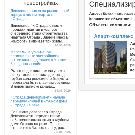
Специализир
новостройках
Девелопер вывел на рынок новый
Адрес:
Дружинниковская у
корпус в жилом квартале
«Отрада»
Количество объектов:
1
Объекты компании:
Девелопер ГК Отрада открыл
продажи квартир в корпусе
очередного этапа строительства
Апарт-комплекс
квартала Отрада . Здание класса
комфорт+ включает три жилы...
Ад
30.06.2026
Ра
Марсель Габдульманов:
Ме
региональные застройщики
вытесняют федералов в Москве
Ск
без ценовых войн
ра
Ко
Рынок недвижимости вступил в
эпоху тектонических сдвигов, где
грубая сила рекламного бюджета
перестала быть главным оружием.
В новом выпуске канала...
25.06.2026
«Отрада Девелопмент» начала
передачу ключей в клубном доме
«Отрада на реке»
Со 2 июня девелопер Отрада
Девелопмент передет ключи
собственникам квартир в клубном
доме Отрада на реке . Проект
относится к бизнес-классу, рас...
22.06.2026