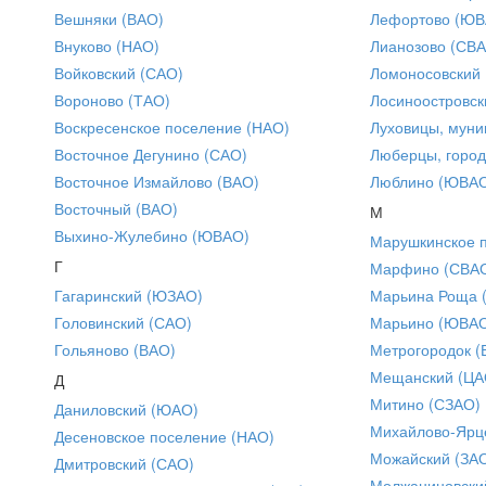
Вешняки (ВАО)
Лефортово (ЮВ
Внуково (НАО)
Лианозово (СВ
Войковский (САО)
Ломоносовский
Вороново (ТАО)
Лосиноостровск
Воскресенское поселение (НАО)
Луховицы, муни
Восточное Дегунино (САО)
Люберцы, город
Восточное Измайлово (ВАО)
Люблино (ЮВА
Восточный (ВАО)
М
Выхино-Жулебино (ЮВАО)
Марушкинское 
Г
Марфино (СВА
Гагаринский (ЮЗАО)
Марьина Роща 
Головинский (САО)
Марьино (ЮВА
Гольяново (ВАО)
Метрогородок (
Мещанский (ЦА
Д
Митино (СЗАО)
Даниловский (ЮАО)
Михайлово-Ярце
Десеновское поселение (НАО)
Можайский (ЗА
Дмитровский (САО)
Молжаниновски