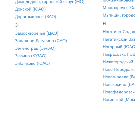
Домодедово, городской округ (МО)
Москворечье-С
Донской (ЮАО)
Мытищи, городс
Дорогомилово (ЗАО)
Н
З
Нагатино-Садо
Замоскворечье (ЦАО)
Нагатинский За
Западное Дегунино (САО)
Нагорный (ЮАО
Зеленоград (ЗелАО)
Некрасовка (Ю
Зюзино (ЮЗАО)
Нижегородский
Зябликово (ЮАО)
Ново-Переделки
Новогиреево (В
Новокосино (ВА
Новофедоровск
Ногинский (Моск