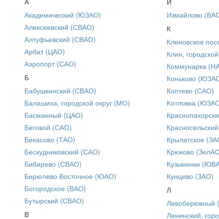
А
И
Академический (ЮЗАО)
Измайлово (ВА
Алексеевский (СВАО)
К
Алтуфьевский (СВАО)
Кленовское пос
Арбат (ЦАО)
Клин, городской
Аэропорт (САО)
Коммунарка (Н
Б
Коньково (ЮЗА
Бабушкинский (СВАО)
Коптево (САО)
Балашиха, городской округ (МО)
Котловка (ЮЗА
Басманный (ЦАО)
Краснопахорски
Беговой (САО)
Красносельский
Бекасово (ТАО)
Крылатское (ЗА
Бескудниковский (САО)
Крюково (ЗелАО
Бибирево (СВАО)
Кузьминки (ЮВ
Бирюлево Восточное (ЮАО)
Кунцево (ЗАО)
Богородское (ВАО)
Л
Бутырский (СВАО)
Левобережный 
В
Ленинский, горо