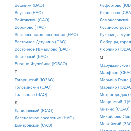
Вешняки (ВАО)
Лефортово (ЮВ
Внуково (НАО)
Лианозово (СВ
Войковский (САО)
Ломоносовский
Вороново (ТАО)
Лосиноостровск
Воскресенское поселение (НАО)
Луховицы, муни
Восточное Дегунино (САО)
Люберцы, город
Восточное Измайлово (ВАО)
Люблино (ЮВА
Восточный (ВАО)
М
Выхино-Жулебино (ЮВАО)
Марушкинское 
Г
Марфино (СВА
Гагаринский (ЮЗАО)
Марьина Роща 
Головинский (САО)
Марьино (ЮВА
Гольяново (ВАО)
Метрогородок (
Мещанский (ЦА
Д
Митино (СЗАО)
Даниловский (ЮАО)
Михайлово-Ярце
Десеновское поселение (НАО)
Можайский (ЗА
Дмитровский (САО)
Молжаниновски