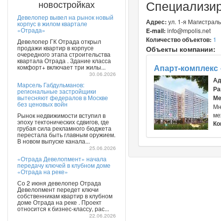
Специализи
новостройках
Девелопер вывел на рынок новый
Адрес:
ул. 1-я Магистральн
корпус в жилом квартале
«Отрада»
E-mail:
info@mpolis.net
Количество объектов:
1
Девелопер ГК Отрада открыл
продажи квартир в корпусе
Объекты компании:
очередного этапа строительства
квартала Отрада . Здание класса
Апарт-комплекс 
комфорт+ включает три жилы...
30.06.2026
Ад
Марсель Габдульманов:
Ра
региональные застройщики
вытесняют федералов в Москве
Ме
без ценовых войн
Мн
ме
Рынок недвижимости вступил в
эпоху тектонических сдвигов, где
Ко
грубая сила рекламного бюджета
перестала быть главным оружием.
В новом выпуске канала...
25.06.2026
«Отрада Девелопмент» начала
передачу ключей в клубном доме
«Отрада на реке»
Со 2 июня девелопер Отрада
Девелопмент передет ключи
собственникам квартир в клубном
доме Отрада на реке . Проект
относится к бизнес-классу, рас...
22.06.2026