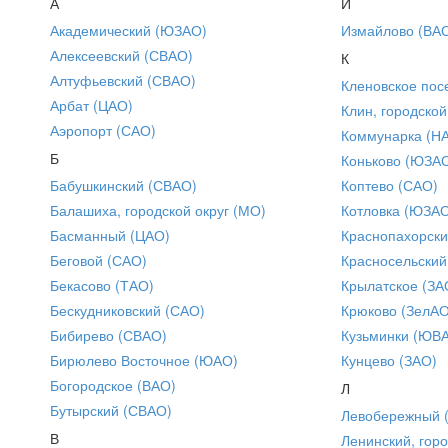
А
И
Академический (ЮЗАО)
Измайлово (ВА
Алексеевский (СВАО)
К
Алтуфьевский (СВАО)
Кленовское пос
Арбат (ЦАО)
Клин, городской
Аэропорт (САО)
Коммунарка (Н
Б
Коньково (ЮЗА
Бабушкинский (СВАО)
Коптево (САО)
Балашиха, городской округ (МО)
Котловка (ЮЗА
Басманный (ЦАО)
Краснопахорски
Беговой (САО)
Красносельский
Бекасово (ТАО)
Крылатское (ЗА
Бескудниковский (САО)
Крюково (ЗелАО
Бибирево (СВАО)
Кузьминки (ЮВ
Бирюлево Восточное (ЮАО)
Кунцево (ЗАО)
Богородское (ВАО)
Л
Бутырский (СВАО)
Левобережный 
В
Ленинский, горо