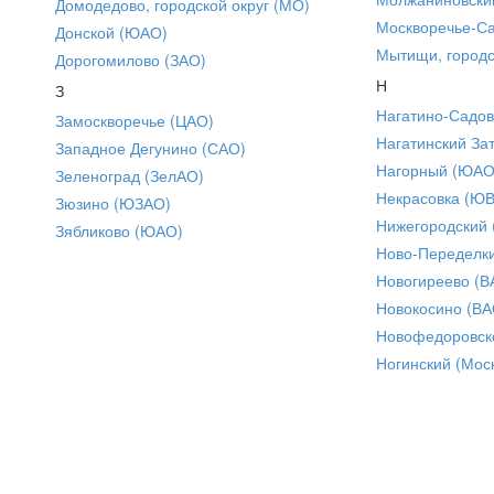
Домодедово, городской округ (МО)
Москворечье-С
Донской (ЮАО)
Мытищи, городс
Дорогомилово (ЗАО)
Н
З
Нагатино-Садо
Замоскворечье (ЦАО)
Нагатинский За
Западное Дегунино (САО)
Нагорный (ЮАО
Зеленоград (ЗелАО)
Некрасовка (Ю
Зюзино (ЮЗАО)
Нижегородский
Зябликово (ЮАО)
Ново-Переделки
Новогиреево (В
Новокосино (ВА
Новофедоровск
Ногинский (Моск