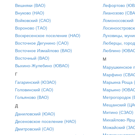
Вешняки (ВАО)
Лефортово (ЮВ
Внуково (НАО)
Лианозово (СВ
Войковский (САО)
Ломоносовский
Вороново (ТАО)
Лосиноостровск
Воскресенское поселение (НАО)
Луховицы, муни
Восточное Дегунино (САО)
Люберцы, город
Восточное Измайлово (ВАО)
Люблино (ЮВА
Восточный (ВАО)
М
Выхино-Жулебино (ЮВАО)
Марушкинское 
Г
Марфино (СВА
Гагаринский (ЮЗАО)
Марьина Роща 
Головинский (САО)
Марьино (ЮВА
Гольяново (ВАО)
Метрогородок (
Мещанский (ЦА
Д
Митино (СЗАО)
Даниловский (ЮАО)
Михайлово-Ярце
Десеновское поселение (НАО)
Можайский (ЗА
Дмитровский (САО)
Молжаниновски