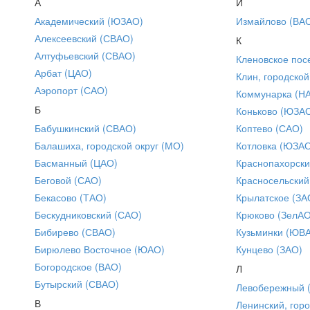
А
И
Академический (ЮЗАО)
Измайлово (ВА
Алексеевский (СВАО)
К
Алтуфьевский (СВАО)
Кленовское пос
Арбат (ЦАО)
Клин, городской
Аэропорт (САО)
Коммунарка (Н
Б
Коньково (ЮЗА
Бабушкинский (СВАО)
Коптево (САО)
Балашиха, городской округ (МО)
Котловка (ЮЗА
Басманный (ЦАО)
Краснопахорски
Беговой (САО)
Красносельский
Бекасово (ТАО)
Крылатское (ЗА
Бескудниковский (САО)
Крюково (ЗелАО
Бибирево (СВАО)
Кузьминки (ЮВ
Бирюлево Восточное (ЮАО)
Кунцево (ЗАО)
Богородское (ВАО)
Л
Бутырский (СВАО)
Левобережный 
В
Ленинский, горо