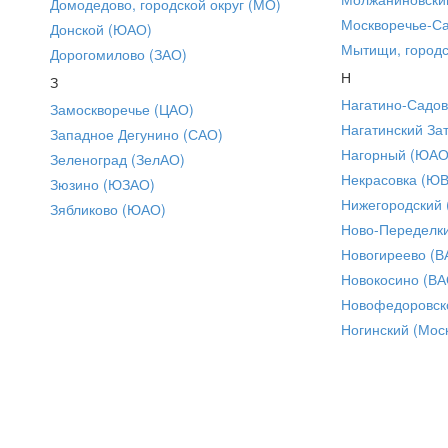
Домодедово, городской округ (МО)
Москворечье-С
Донской (ЮАО)
Мытищи, городс
Дорогомилово (ЗАО)
Н
З
Нагатино-Садо
Замоскворечье (ЦАО)
Нагатинский За
Западное Дегунино (САО)
Нагорный (ЮАО
Зеленоград (ЗелАО)
Некрасовка (Ю
Зюзино (ЮЗАО)
Нижегородский
Зябликово (ЮАО)
Ново-Переделки
Новогиреево (В
Новокосино (ВА
Новофедоровск
Ногинский (Моск