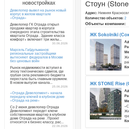
Стоун (Stone
новостройках
Девелопер вывел на рынок новый
Адрес:
Нижняя Красносельс
корпус в жилом квартале
«Отрада»
Количество объектов:
2
Объекты компании:
Девелопер ГК Отрада открыл
продажи квартир в корпусе
очередного этапа строительства
ЖК Sokolniki (Со
квартала Отрада . Здание класса
комфорт+ включает три жилы...
Ад
30.06.2026
Ра
Марсель Габдульманов:
Ме
региональные застройщики
вытесняют федералов в Москве
Жи
без ценовых войн
ра
Ко
Рынок недвижимости вступил в
эпоху тектонических сдвигов, где
грубая сила рекламного бюджета
перестала быть главным оружием.
В новом выпуске канала...
ЖК STONE Rise (
25.06.2026
Ад
«Отрада Девелопмент» начала
Ра
передачу ключей в клубном доме
«Отрада на реке»
Ме
«С
Со 2 июня девелопер Отрада
Девелопмент передет ключи
Жи
собственникам квартир в клубном
гр
доме Отрада на реке . Проект
Ко
относится к бизнес-классу, рас...
22.06.2026