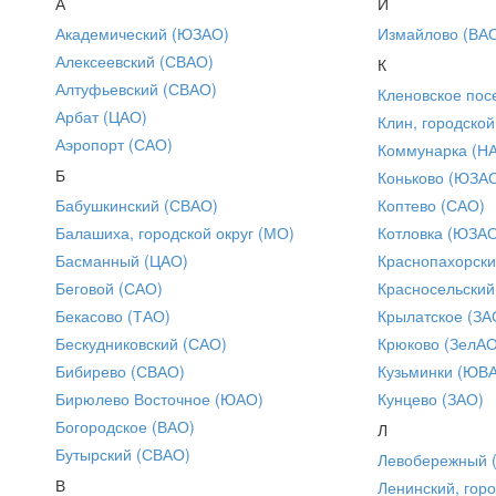
А
И
Академический (ЮЗАО)
Измайлово (ВА
Алексеевский (СВАО)
К
Алтуфьевский (СВАО)
Кленовское пос
Арбат (ЦАО)
Клин, городской
Аэропорт (САО)
Коммунарка (Н
Б
Коньково (ЮЗА
Бабушкинский (СВАО)
Коптево (САО)
Балашиха, городской округ (МО)
Котловка (ЮЗА
Басманный (ЦАО)
Краснопахорски
Беговой (САО)
Красносельский
Бекасово (ТАО)
Крылатское (ЗА
Бескудниковский (САО)
Крюково (ЗелАО
Бибирево (СВАО)
Кузьминки (ЮВ
Бирюлево Восточное (ЮАО)
Кунцево (ЗАО)
Богородское (ВАО)
Л
Бутырский (СВАО)
Левобережный 
В
Ленинский, горо