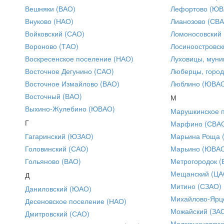
Вешняки (ВАО)
Лефортово (ЮВ
Внуково (НАО)
Лианозово (СВ
Войковский (САО)
Ломоносовский
Вороново (ТАО)
Лосиноостровск
Воскресенское поселение (НАО)
Луховицы, муни
Восточное Дегунино (САО)
Люберцы, город
Восточное Измайлово (ВАО)
Люблино (ЮВА
Восточный (ВАО)
М
Выхино-Жулебино (ЮВАО)
Марушкинское 
Г
Марфино (СВА
Гагаринский (ЮЗАО)
Марьина Роща 
Головинский (САО)
Марьино (ЮВА
Гольяново (ВАО)
Метрогородок (
Мещанский (ЦА
Д
Митино (СЗАО)
Даниловский (ЮАО)
Михайлово-Ярце
Десеновское поселение (НАО)
Можайский (ЗА
Дмитровский (САО)
Молжаниновски