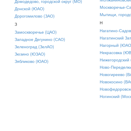
Домодедово, городской округ (МО)
Москворечье-С
Донской (ЮАО)
Мытищи, городс
Дорогомилово (ЗАО)
Н
З
Нагатино-Садо
Замоскворечье (ЦАО)
Нагатинский За
Западное Дегунино (САО)
Нагорный (ЮАО
Зеленоград (ЗелАО)
Некрасовка (Ю
Зюзино (ЮЗАО)
Нижегородский
Зябликово (ЮАО)
Ново-Переделки
Новогиреево (В
Новокосино (ВА
Новофедоровск
Ногинский (Моск