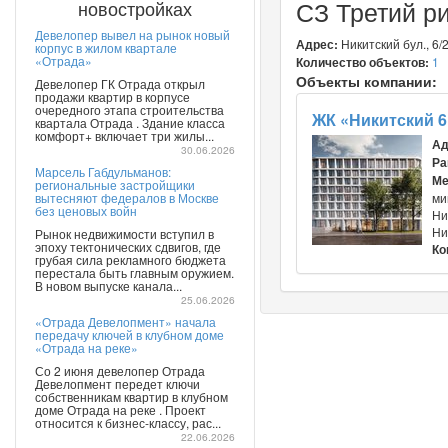
СЗ Третий р
новостройках
Девелопер вывел на рынок новый
Адрес:
Никитский бул., 6/
корпус в жилом квартале
«Отрада»
Количество объектов:
1
Объекты компании:
Девелопер ГК Отрада открыл
продажи квартир в корпусе
очередного этапа строительства
ЖК «Никитский 6
квартала Отрада . Здание класса
комфорт+ включает три жилы...
Ад
30.06.2026
Ра
Марсель Габдульманов:
Ме
региональные застройщики
вытесняют федералов в Москве
ми
без ценовых войн
Ни
Ни
Рынок недвижимости вступил в
эпоху тектонических сдвигов, где
Ко
грубая сила рекламного бюджета
перестала быть главным оружием.
В новом выпуске канала...
25.06.2026
«Отрада Девелопмент» начала
передачу ключей в клубном доме
«Отрада на реке»
Со 2 июня девелопер Отрада
Девелопмент передет ключи
собственникам квартир в клубном
доме Отрада на реке . Проект
относится к бизнес-классу, рас...
22.06.2026