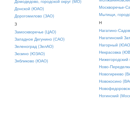
Домодедово, городской округ (МО)
Москворечье-С
Донской (ЮАО)
Мытищи, городс
Дорогомилово (ЗАО)
Н
З
Нагатино-Садо
Замоскворечье (ЦАО)
Нагатинский За
Западное Дегунино (САО)
Нагорный (ЮАО
Зеленоград (ЗелАО)
Некрасовка (Ю
Зюзино (ЮЗАО)
Нижегородский
Зябликово (ЮАО)
Ново-Переделки
Новогиреево (В
Новокосино (ВА
Новофедоровск
Ногинский (Моск