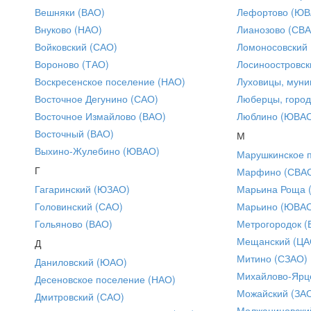
Вешняки (ВАО)
Лефортово (ЮВ
Внуково (НАО)
Лианозово (СВ
Войковский (САО)
Ломоносовский
Вороново (ТАО)
Лосиноостровск
Воскресенское поселение (НАО)
Луховицы, муни
Восточное Дегунино (САО)
Люберцы, город
Восточное Измайлово (ВАО)
Люблино (ЮВА
Восточный (ВАО)
М
Выхино-Жулебино (ЮВАО)
Марушкинское 
Г
Марфино (СВА
Гагаринский (ЮЗАО)
Марьина Роща 
Головинский (САО)
Марьино (ЮВА
Гольяново (ВАО)
Метрогородок (
Мещанский (ЦА
Д
Митино (СЗАО)
Даниловский (ЮАО)
Михайлово-Ярце
Десеновское поселение (НАО)
Можайский (ЗА
Дмитровский (САО)
Молжаниновски