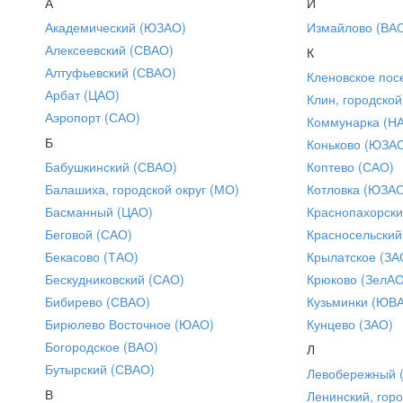
А
И
Академический (ЮЗАО)
Измайлово (ВА
Алексеевский (СВАО)
К
Алтуфьевский (СВАО)
Кленовское пос
Арбат (ЦАО)
Клин, городской
Аэропорт (САО)
Коммунарка (Н
Б
Коньково (ЮЗА
Бабушкинский (СВАО)
Коптево (САО)
Балашиха, городской округ (МО)
Котловка (ЮЗА
Басманный (ЦАО)
Краснопахорски
Беговой (САО)
Красносельский
Бекасово (ТАО)
Крылатское (ЗА
Бескудниковский (САО)
Крюково (ЗелАО
Бибирево (СВАО)
Кузьминки (ЮВ
Бирюлево Восточное (ЮАО)
Кунцево (ЗАО)
Богородское (ВАО)
Л
Бутырский (СВАО)
Левобережный 
В
Ленинский, горо