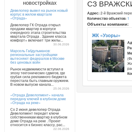
СЗ ВРАЖСК
новостройках
Девелопер вывел на рынок новый
Адрес:
2-й Вражский переу
корпус в жилом квартале
«Отрада»
Количество объектов:
1
Объекты компании:
Девелопер ГК Отрада открыл
продажи квартир в корпусе
очередного этапа строительства
ЖК «Узоры»
квартала Отрада . Здание класса
комфорт+ включает три жилы...
Ад
30.06.2026
Ра
Марсель Габдульманов:
Ме
региональные застройщики
вытесняют федералов в Москве
(Ф
без ценовых войн
Жи
ра
Рынок недвижимости вступил в
эпоху тектонических сдвигов, где
Ко
грубая сила рекламного бюджета
перестала быть главным оружием.
В новом выпуске канала...
25.06.2026
«Отрада Девелопмент» начала
передачу ключей в клубном доме
«Отрада на реке»
Со 2 июня девелопер Отрада
Девелопмент передет ключи
собственникам квартир в клубном
доме Отрада на реке . Проект
относится к бизнес-классу, рас...
22.06.2026