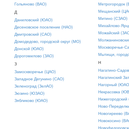
Гольяново (ВАО)
Метрогородок (
Мещанский (ЦА
Д
Митино (СЗАО)
Даниловский (ЮАО)
Михайлово-Ярце
Десеновское поселение (НАО)
Можайский (ЗА
Дмитровский (САО)
Молжаниновски
Домодедово, городской округ (МО)
Москворечье-С
Донской (ЮАО)
Мытищи, городс
Дорогомилово (ЗАО)
Н
З
Нагатино-Садо
Замоскворечье (ЦАО)
Нагатинский За
Западное Дегунино (САО)
Нагорный (ЮАО
Зеленоград (ЗелАО)
Некрасовка (Ю
Зюзино (ЮЗАО)
Нижегородский
Зябликово (ЮАО)
Ново-Переделки
Новогиреево (В
Новокосино (ВА
Новофедоровск