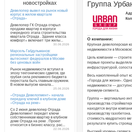
Группа Урба
новостройках
Девелопер вывел на рынок новый
Адр
корпус в жилом квартале
«Отрада»
Кол
Девелопер ГК Отрада открыл
продажи квартир в корпусе
очередного этапа строительства
квартала Отрада . Здание класса
О компании:
комфорт+ включает три жилы...
Крупная девелоперская к
30.06.2026
недвижимости в Московско
Марсель Габдульманов:
региональные застройщики
Цель компании — строител
вытесняют федералов в Москве
без ценовых войн
первые проекты выделяли
инфраструктурой, сопоста
Рынок недвижимости вступил в
эпоху тектонических сдвигов, где
Весь накопленный опыт к
грубая сила рекламного бюджета
«Города для жизни». Одно
перестала быть главным оружием.
В новом выпуске канала...
недвижимости — доступнос
25.06.2026
премиум-сегмента.
«Отрада Девелопмент» начала
Группа — вертикально ин
передачу ключей в клубном доме
«Отрада на реке»
производства стройматери
находятся внутри компани
Со 2 июня девелопер Отрада
Девелопмент передет ключи
производству газобетона.
собственникам квартир в клубном
стоимость квадратного ме
доме Отрада на реке . Проект
результате купить строящ
относится к бизнес-классу, рас...
22.06.2026
Высокий уровень сервиса