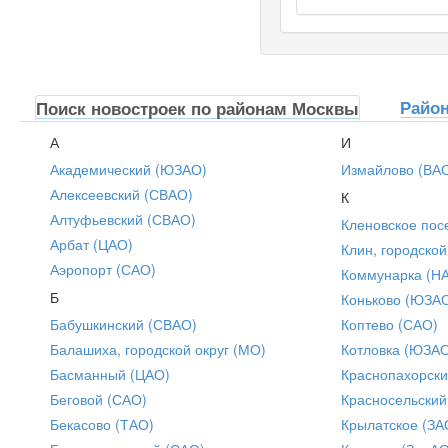
Райо
Поиск новостроек по районам Москвы
А
И
Академический (ЮЗАО)
Измайлово (ВА
Алексеевский (СВАО)
К
Алтуфьевский (СВАО)
Кленовское пос
Арбат (ЦАО)
Клин, городской
Аэропорт (САО)
Коммунарка (Н
Б
Коньково (ЮЗА
Бабушкинский (СВАО)
Коптево (САО)
Балашиха, городской округ (МО)
Котловка (ЮЗА
Басманный (ЦАО)
Краснопахорски
Беговой (САО)
Красносельский
Бекасово (ТАО)
Крылатское (ЗА