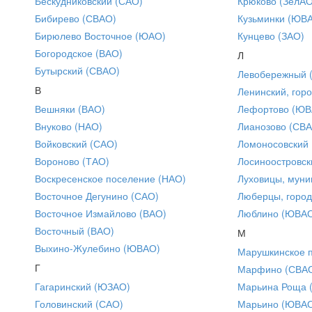
Бескудниковский (САО)
Крюково (ЗелАО
Бибирево (СВАО)
Кузьминки (ЮВ
Бирюлево Восточное (ЮАО)
Кунцево (ЗАО)
Богородское (ВАО)
Л
Бутырский (СВАО)
Левобережный 
В
Ленинский, горо
Вешняки (ВАО)
Лефортово (ЮВ
Внуково (НАО)
Лианозово (СВ
Войковский (САО)
Ломоносовский
Вороново (ТАО)
Лосиноостровск
Воскресенское поселение (НАО)
Луховицы, муни
Восточное Дегунино (САО)
Люберцы, город
Восточное Измайлово (ВАО)
Люблино (ЮВА
Восточный (ВАО)
М
Выхино-Жулебино (ЮВАО)
Марушкинское 
Г
Марфино (СВА
Гагаринский (ЮЗАО)
Марьина Роща 
Головинский (САО)
Марьино (ЮВА