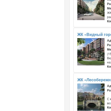
Ра
Ме
ЖК
ра
Ко
ЖК «Видный гор
Ад
Ра
Ме
(1
Ви
на
Ко
ЖК «Лесобереж
Ад
Ра
С 
во
Ко