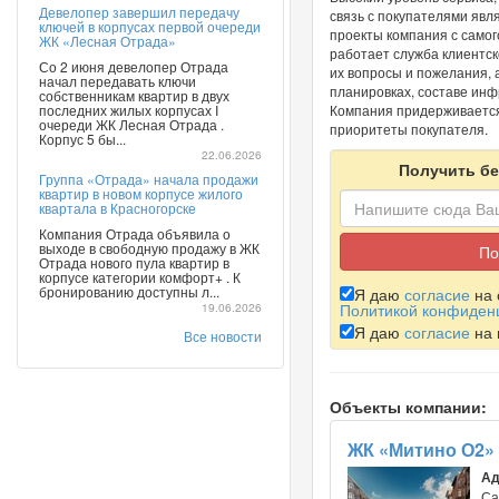
Девелопер завершил передачу
связь с покупателями яв
ключей в корпусах первой очереди
проекты компания с самого
ЖК «Лесная Отрада»
работает служба клиентск
Со 2 июня девелопер Отрада
их вопросы и пожелания, 
начал передавать ключи
планировках, составе ин
собственникам квартир в двух
последних жилых корпусах I
Компания придерживается
очереди ЖК Лесная Отрада .
приоритеты покупателя.
Корпус 5 бы...
22.06.2026
Получить бе
Группа «Отрада» начала продажи
квартир в новом корпусе жилого
квартала в Красногорске
Компания Отрада объявила о
выходе в свободную продажу в ЖК
Отрада нового пула квартир в
корпусе категории комфорт+ . К
бронированию доступны л...
Я даю
согласие
на 
19.06.2026
Политикой конфиден
Я даю
согласие
на 
Все новости
Объекты компании:
ЖК «Митино О2»
Ад
Са