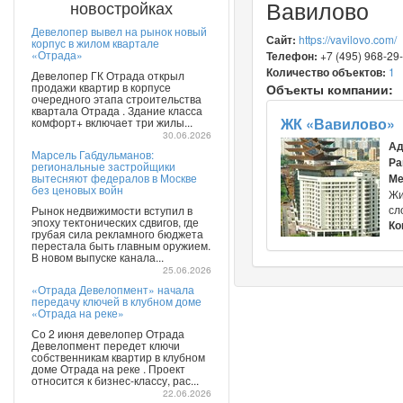
Вавилово
новостройках
Девелопер вывел на рынок новый
Сайт:
https://vavilovo.com/
корпус в жилом квартале
«Отрада»
Телефон:
+7 (495) 968-29
Количество объектов:
1
Девелопер ГК Отрада открыл
продажи квартир в корпусе
Объекты компании:
очередного этапа строительства
квартала Отрада . Здание класса
ЖК «Вавилово»
комфорт+ включает три жилы...
30.06.2026
Ад
Марсель Габдульманов:
Ра
региональные застройщики
вытесняют федералов в Москве
Ме
без ценовых войн
Жи
сл
Рынок недвижимости вступил в
эпоху тектонических сдвигов, где
Ко
грубая сила рекламного бюджета
перестала быть главным оружием.
В новом выпуске канала...
25.06.2026
«Отрада Девелопмент» начала
передачу ключей в клубном доме
«Отрада на реке»
Со 2 июня девелопер Отрада
Девелопмент передет ключи
собственникам квартир в клубном
доме Отрада на реке . Проект
относится к бизнес-классу, рас...
22.06.2026