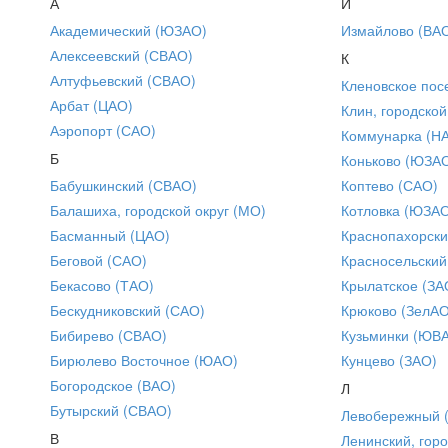
А
И
Академический (ЮЗАО)
Измайлово (ВА
Алексеевский (СВАО)
К
Алтуфьевский (СВАО)
Кленовское пос
Арбат (ЦАО)
Клин, городской
Аэропорт (САО)
Коммунарка (Н
Б
Коньково (ЮЗА
Бабушкинский (СВАО)
Коптево (САО)
Балашиха, городской округ (МО)
Котловка (ЮЗА
Басманный (ЦАО)
Краснопахорски
Беговой (САО)
Красносельский
Бекасово (ТАО)
Крылатское (ЗА
Бескудниковский (САО)
Крюково (ЗелАО
Бибирево (СВАО)
Кузьминки (ЮВ
Бирюлево Восточное (ЮАО)
Кунцево (ЗАО)
Богородское (ВАО)
Л
Бутырский (СВАО)
Левобережный 
В
Ленинский, горо