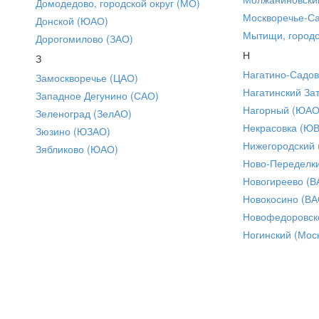
Домодедово, городской округ (МО)
Москворечье-С
Донской (ЮАО)
Мытищи, городс
Дорогомилово (ЗАО)
Н
З
Нагатино-Садо
Замоскворечье (ЦАО)
Нагатинский За
Западное Дегунино (САО)
Нагорный (ЮАО
Зеленоград (ЗелАО)
Некрасовка (Ю
Зюзино (ЮЗАО)
Нижегородский
Зябликово (ЮАО)
Ново-Переделки
Новогиреево (В
Новокосино (ВА
Новофедоровск
Ногинский (Моск