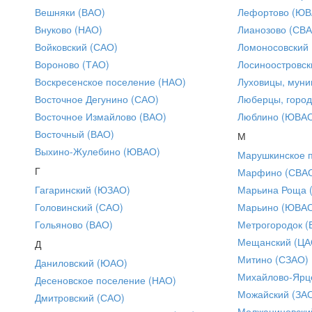
Вешняки (ВАО)
Лефортово (ЮВ
Внуково (НАО)
Лианозово (СВ
Войковский (САО)
Ломоносовский
Вороново (ТАО)
Лосиноостровск
Воскресенское поселение (НАО)
Луховицы, муни
Восточное Дегунино (САО)
Люберцы, город
Восточное Измайлово (ВАО)
Люблино (ЮВА
Восточный (ВАО)
М
Выхино-Жулебино (ЮВАО)
Марушкинское 
Г
Марфино (СВА
Гагаринский (ЮЗАО)
Марьина Роща 
Головинский (САО)
Марьино (ЮВА
Гольяново (ВАО)
Метрогородок (
Мещанский (ЦА
Д
Митино (СЗАО)
Даниловский (ЮАО)
Михайлово-Ярце
Десеновское поселение (НАО)
Можайский (ЗА
Дмитровский (САО)
Молжаниновски