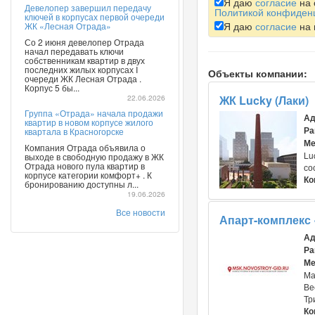
Я даю
согласие
на 
Девелопер завершил передачу
Политикой конфиден
ключей в корпусах первой очереди
Я даю
согласие
на 
ЖК «Лесная Отрада»
Со 2 июня девелопер Отрада
начал передавать ключи
собственникам квартир в двух
последних жилых корпусах I
Объекты компании:
очереди ЖК Лесная Отрада .
Корпус 5 бы...
22.06.2026
ЖК Lucky (Лаки)
Группа «Отрада» начала продажи
Ад
квартир в новом корпусе жилого
Ра
квартала в Красногорске
Ме
Компания Отрада объявила о
Lu
выходе в свободную продажу в ЖК
Отрада нового пула квартир в
со
корпусе категории комфорт+ . К
Ко
бронированию доступны л...
19.06.2026
Все новости
Апарт-комплекс 
Ад
Ра
Ме
Ма
Ве
Тр
Ко