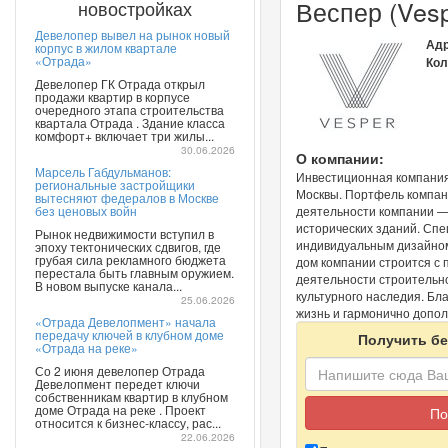
Веспер (Vesp
новостройках
Девелопер вывел на рынок новый
Адр
корпус в жилом квартале
«Отрада»
Кол
Девелопер ГК Отрада открыл
продажи квартир в корпусе
очередного этапа строительства
квартала Отрада . Здание класса
комфорт+ включает три жилы...
30.06.2026
О компании:
Марсель Габдульманов:
Инвестиционная компания
региональные застройщики
Москвы. Портфель компани
вытесняют федералов в Москве
без ценовых войн
деятельности компании —
исторических зданий. Сп
Рынок недвижимости вступил в
индивидуальным дизайном
эпоху тектонических сдвигов, где
грубая сила рекламного бюджета
дом компании строится с
перестала быть главным оружием.
деятельности строительно
В новом выпуске канала...
культурного наследия. Б
25.06.2026
жизнь и гармонично допол
«Отрада Девелопмент» начала
передачу ключей в клубном доме
Получить бе
«Отрада на реке»
Со 2 июня девелопер Отрада
Девелопмент передет ключи
собственникам квартир в клубном
доме Отрада на реке . Проект
относится к бизнес-классу, рас...
22.06.2026