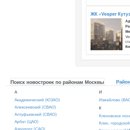
ЖК «Vesper Куту
Ад
Ра
Ме
Ve
ст
Ко
Райо
Поиск новостроек по районам Москвы
А
И
Академический (ЮЗАО)
Измайлово (ВА
Алексеевский (СВАО)
К
Алтуфьевский (СВАО)
Кленовское пос
Арбат (ЦАО)
Клин, городской
Аэропорт (САО)
Коммунарка (Н