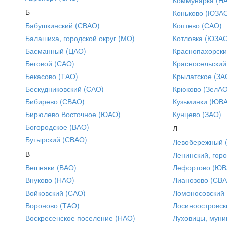
Б
Коньково (ЮЗА
Бабушкинский (СВАО)
Коптево (САО)
Балашиха, городской округ (МО)
Котловка (ЮЗА
Басманный (ЦАО)
Краснопахорски
Беговой (САО)
Красносельский
Бекасово (ТАО)
Крылатское (ЗА
Бескудниковский (САО)
Крюково (ЗелАО
Бибирево (СВАО)
Кузьминки (ЮВ
Бирюлево Восточное (ЮАО)
Кунцево (ЗАО)
Богородское (ВАО)
Л
Бутырский (СВАО)
Левобережный 
В
Ленинский, горо
Вешняки (ВАО)
Лефортово (ЮВ
Внуково (НАО)
Лианозово (СВ
Войковский (САО)
Ломоносовский
Вороново (ТАО)
Лосиноостровск
Воскресенское поселение (НАО)
Луховицы, муни