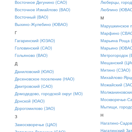
Восточное Дегунино (САО)
Люберцы, город
Восточное Измайлово (ВАО)
Люблино (ЮВА
Восточный (ВАО)
М
Выхино-Жулебино (ЮВАО)
Марушкинское 
Г
Марфино (СВА
Гагаринский (ЮЗАО)
Марьина Роща 
Головинский (САО)
Марьино (ЮВА
Гольяново (ВАО)
Метрогородок (
Мещанский (ЦА
Д
Митино (СЗАО)
Даниловский (ЮАО)
Михайлово-Ярце
Десеновское поселение (НАО)
Можайский (ЗА
Дмитровский (САО)
Молжаниновски
Домодедово, городской округ (МО)
Москворечье-С
Донской (ЮАО)
Мытищи, городс
Дорогомилово (ЗАО)
Н
З
Нагатино-Садо
Замоскворечье (ЦАО)
Нагатинский За
Западное Дегунино (САО)