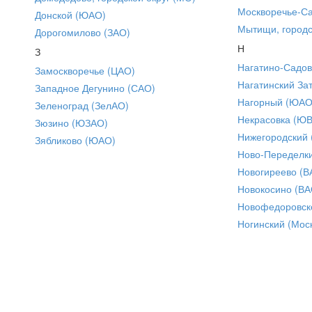
Москворечье-С
Донской (ЮАО)
Мытищи, городс
Дорогомилово (ЗАО)
Н
З
Нагатино-Садо
Замоскворечье (ЦАО)
Нагатинский За
Западное Дегунино (САО)
Нагорный (ЮАО
Зеленоград (ЗелАО)
Некрасовка (Ю
Зюзино (ЮЗАО)
Нижегородский
Зябликово (ЮАО)
Ново-Переделки
Новогиреево (В
Новокосино (ВА
Новофедоровск
Ногинский (Моск