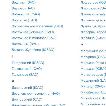
Вешняки (ВАО)
Лефортово (ЮВ
Внуково (НАО)
Лианозово (СВ
Войковский (САО)
Ломоносовский
Вороново (ТАО)
Лосиноостровск
Воскресенское поселение (НАО)
Луховицы, муни
Восточное Дегунино (САО)
Люберцы, город
Восточное Измайлово (ВАО)
Люблино (ЮВА
Восточный (ВАО)
М
Выхино-Жулебино (ЮВАО)
Марушкинское 
Г
Марфино (СВА
Гагаринский (ЮЗАО)
Марьина Роща 
Головинский (САО)
Марьино (ЮВА
Гольяново (ВАО)
Метрогородок (
Мещанский (ЦА
Д
Митино (СЗАО)
Даниловский (ЮАО)
Михайлово-Ярце
Десеновское поселение (НАО)
Можайский (ЗА
Дмитровский (САО)
Молжаниновски
Домодедово, городской округ (МО)