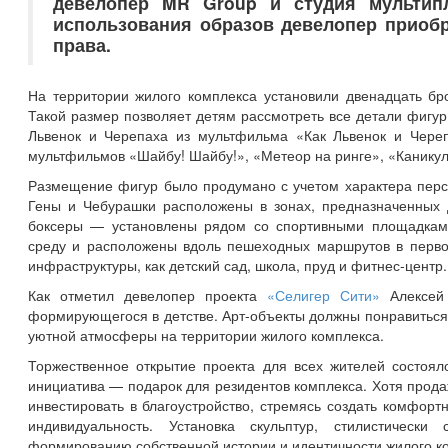
девелопер MR Group и студия мультип
использования образов девелопер приоб
права.
На территории жилого комплекса установили двенадцать бро
Такой размер позволяет детям рассмотреть все детали фигу
Львенок и Черепаха из мультфильма «Как Львенок и Череп
мультфильмов «Шайбу! Шайбу!», «Метеор на ринге», «Каникул
Размещение фигур было продумано с учетом характера перс
Гены и Чебурашки расположены в зонах, предназначенных 
боксеры — установлены рядом со спортивными площадками
среду и расположены вдоль пешеходных маршрутов в первой,
инфраструктуры, как детский сад, школа, пруд и фитнес-центр.
Как отметил девелопер проекта
«Селигер Сити»
Алексей 
формирующегося в детстве. Арт-объекты должны понравиться 
уютной атмосферы на территории жилого комплекса.
Торжественное открытие проекта для всех жителей состоял
инициатива — подарок для резидентов комплекса. Хотя прода
инвестировать в благоустройство, стремясь создать комфорт
индивидуальность. Установка скульптур, стилистически
формированию собственной истории и идентичности жилого ко