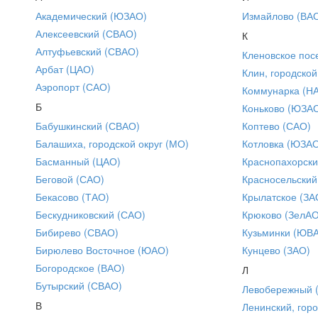
Академический (ЮЗАО)
Измайлово (ВА
Алексеевский (СВАО)
К
Алтуфьевский (СВАО)
Кленовское пос
Арбат (ЦАО)
Клин, городской
Аэропорт (САО)
Коммунарка (Н
Б
Коньково (ЮЗА
Бабушкинский (СВАО)
Коптево (САО)
Балашиха, городской округ (МО)
Котловка (ЮЗА
Басманный (ЦАО)
Краснопахорски
Беговой (САО)
Красносельский
Бекасово (ТАО)
Крылатское (ЗА
Бескудниковский (САО)
Крюково (ЗелАО
Бибирево (СВАО)
Кузьминки (ЮВ
Бирюлево Восточное (ЮАО)
Кунцево (ЗАО)
Богородское (ВАО)
Л
Бутырский (СВАО)
Левобережный 
В
Ленинский, горо