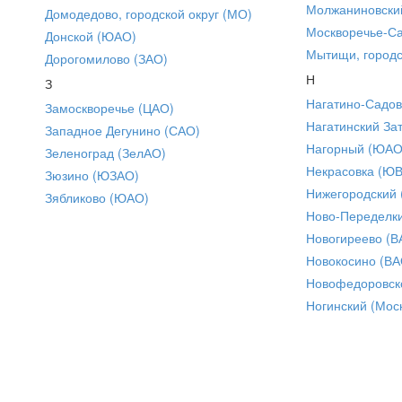
Молжаниновски
Домодедово, городской округ (МО)
Москворечье-С
Донской (ЮАО)
Мытищи, городс
Дорогомилово (ЗАО)
Н
З
Нагатино-Садо
Замоскворечье (ЦАО)
Нагатинский За
Западное Дегунино (САО)
Нагорный (ЮАО
Зеленоград (ЗелАО)
Некрасовка (Ю
Зюзино (ЮЗАО)
Нижегородский
Зябликово (ЮАО)
Ново-Переделки
Новогиреево (В
Новокосино (ВА
Новофедоровск
Ногинский (Моск