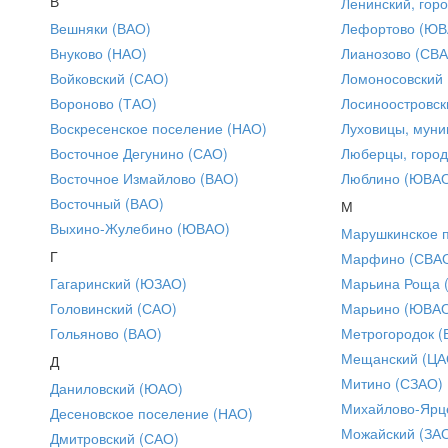
В
Ленинский, горо
Вешняки (ВАО)
Лефортово (ЮВ
Внуково (НАО)
Лианозово (СВ
Войковский (САО)
Ломоносовский
Вороново (ТАО)
Лосиноостровск
Воскресенское поселение (НАО)
Луховицы, муни
Восточное Дегунино (САО)
Люберцы, город
Восточное Измайлово (ВАО)
Люблино (ЮВА
Восточный (ВАО)
М
Выхино-Жулебино (ЮВАО)
Марушкинское 
Г
Марфино (СВА
Гагаринский (ЮЗАО)
Марьина Роща 
Головинский (САО)
Марьино (ЮВА
Гольяново (ВАО)
Метрогородок (
Мещанский (ЦА
Д
Митино (СЗАО)
Даниловский (ЮАО)
Михайлово-Ярце
Десеновское поселение (НАО)
Можайский (ЗА
Дмитровский (САО)