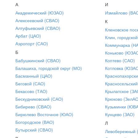
А
И
Академический (ЮЗАО)
Измайлово (ВА
Алексеевский (СВАО)
К
Алтуфьевский (СВАО)
Кленовское пос
Арбат (ЦАО)
Клин, городской
Аэропорт (САО)
Коммунарка (Н
Б
Коньково (ЮЗА
Бабушкинский (СВАО)
Коптево (САО)
Балашиха, городской округ (МО)
Котловка (ЮЗА
Басманный (ЦАО)
Краснопахорски
Беговой (САО)
Красносельский
Бекасово (ТАО)
Крылатское (ЗА
Бескудниковский (САО)
Крюково (ЗелАО
Бибирево (СВАО)
Кузьминки (ЮВ
Бирюлево Восточное (ЮАО)
Кунцево (ЗАО)
Богородское (ВАО)
Л
Бутырский (СВАО)
Левобережный 