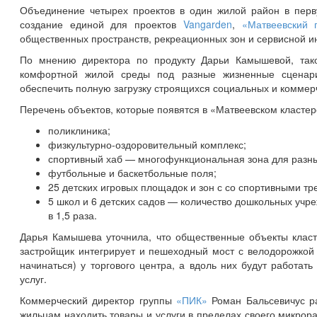
Объединение четырех проектов в один жилой район в перв
создание единой для проектов
Vangarden
,
«Матвеевский 
общественных пространств, рекреационных зон и сервисной и
По мнению директора по продукту Дарьи Камышевой, так
комфортной жилой среды под разные жизненные сценари
обеспечить полную загрузку строящихся социальных и коммер
Перечень объектов, которые появятся в «Матвеевском кластер
поликлиника;
физкультурно-оздоровительный комплекс;
спортивный хаб — многофункциональная зона для разны
футбольные и баскетбольные поля;
25 детских игровых площадок и зон с со спортивными т
5 школ и 6 детских садов — количество дошкольных учр
в 1,5 раза.
Дарья Камышева уточнила, что общественные объекты класт
застройщик интегрирует и пешеходный мост с велодорожкой 
начинаться) у торгового центра, а вдоль них будут работа
услуг.
Коммерческий директор группы
«ПИК»
Роман Бальсевичус ра
жильцам находить товары и услуги в пределах своего микрора