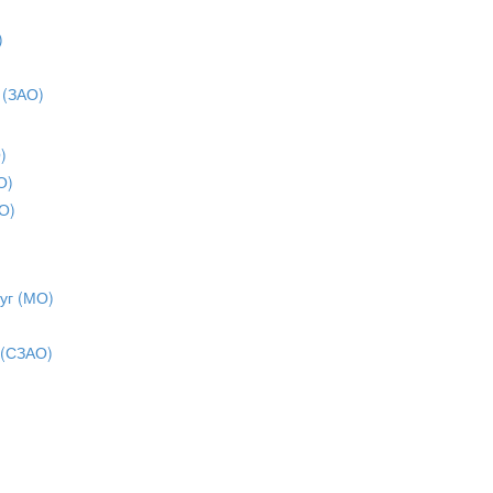
)
)
 (ЗАО)
)
О)
О)
уг (МО)
 (СЗАО)