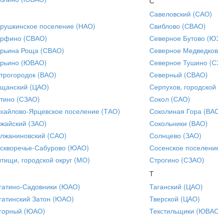
С
Савеловский (САО)
рушкинское поселение (НАО)
Свиблово (СВАО)
рфино (СВАО)
Северное Бутово (Ю
рьина Роща (СВАО)
Северное Медведков
рьино (ЮВАО)
Северное Тушино (С
трогородок (ВАО)
Северный (СВАО)
щанский (ЦАО)
Серпухов, городской
тино (СЗАО)
Сокол (САО)
хайлово-Ярцевское поселение (ТАО)
Соколиная Гора (ВА
жайский (ЗАО)
Сокольники (ВАО)
лжаниновский (САО)
Солнцево (ЗАО)
скворечье-Сабурово (ЮАО)
Сосенское поселени
тищи, городской округ (МО)
Строгино (СЗАО)
Т
гатино-Садовники (ЮАО)
Таганский (ЦАО)
гатинский Затон (ЮАО)
Тверской (ЦАО)
горный (ЮАО)
Текстильщики (ЮВА