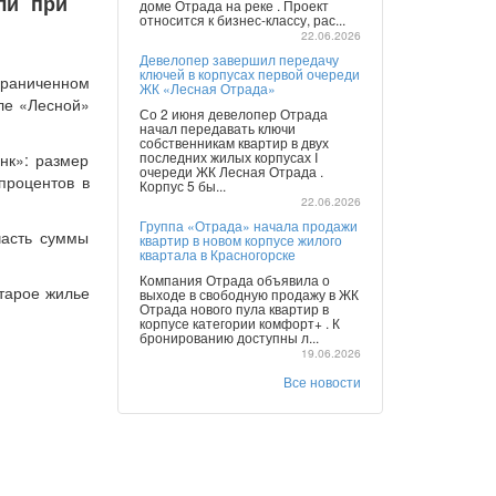
ли при
доме Отрада на реке . Проект
относится к бизнес-классу, рас...
22.06.2026
Девелопер завершил передачу
ключей в корпусах первой очереди
граниченном
ЖК «Лесная Отрада»
але «Лесной»
Со 2 июня девелопер Отрада
начал передавать ключи
собственникам квартир в двух
последних жилых корпусах I
нк»: размер
очереди ЖК Лесная Отрада .
процентов в
Корпус 5 бы...
22.06.2026
Группа «Отрада» начала продажи
часть суммы
квартир в новом корпусе жилого
квартала в Красногорске
Компания Отрада объявила о
старое жилье
выходе в свободную продажу в ЖК
Отрада нового пула квартир в
корпусе категории комфорт+ . К
бронированию доступны л...
19.06.2026
Все новости