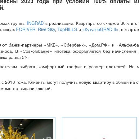
весны 2023 года при условии 100% оплаты и
й.
домах группы
INGRAD
в реализации. Квартиры со скидкой 30% в о
мплексах
FORIVER
,
RiverSky
,
TopHILLS
и
«КутузовGRAD II»
, в кварт
яют банки-партнеры «МКБ», «Сбербанк», «Дом.РФ» и «Альфа-ба
 взноса. В «Совкомбанке» ипотека оформляется без начисления 
авка равна 5%.
купателям выбрать комфортный график и размер платежей. На 
 с 2018 гожа. Клиенты могут получить новую квартиру в обмен на 
о момента выдачи ключей.