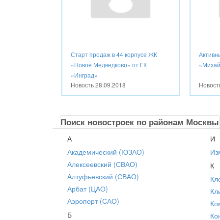
Старт продаж в 44 корпусе ЖК
Активн
«Новое Медведково» от ГК
«Михай
«Инград»
Новость
28.09.2018
Новос
Поиск новостроек по районам Москвы
А
И
Академический (ЮЗАО)
Из
Алексеевский (СВАО)
К
Алтуфьевский (СВАО)
Кл
Арбат (ЦАО)
Кл
Аэропорт (САО)
Ко
Б
Ко