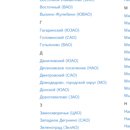
Восточный (ВАО)
М
Выхино-Жулебино (ЮВАО)
Ма
Г
Ма
Гагаринский (ЮЗАО)
Ма
Головинский (САО)
Ма
Гольяново (ВАО)
Ме
Ме
Д
Ми
Даниловский (ЮАО)
Ми
Десеновское поселение (НАО)
Мо
Дмитровский (САО)
Мо
Домодедово, городской округ (МО)
Мо
Донской (ЮАО)
Мы
Дорогомилово (ЗАО)
Н
З
На
Замоскворечье (ЦАО)
На
Западное Дегунино (САО)
На
Зеленоград (ЗелАО)