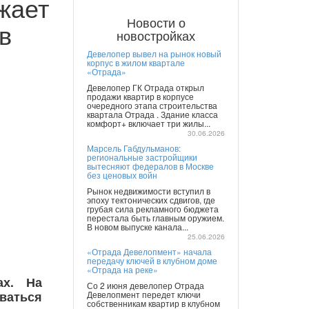
жает
Новости о
в
новостройках
Девелопер вывел на рынок новый
корпус в жилом квартале
«Отрада»
Девелопер ГК Отрада открыл
продажи квартир в корпусе
очередного этапа строительства
квартала Отрада . Здание класса
комфорт+ включает три жилы...
30.06.2026
Марсель Габдульманов:
региональные застройщики
вытесняют федералов в Москве
без ценовых войн
Рынок недвижимости вступил в
эпоху тектонических сдвигов, где
грубая сила рекламного бюджета
перестала быть главным оружием.
В новом выпуске канала...
25.06.2026
«Отрада Девелопмент» начала
передачу ключей в клубном доме
«Отрада на реке»
ах. На
Со 2 июня девелопер Отрада
ваться
Девелопмент передет ключи
собственникам квартир в клубном