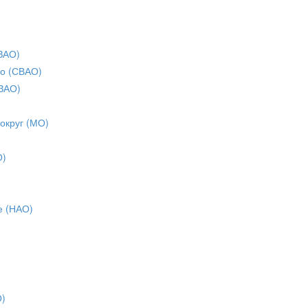
ЗАО)
о (СВАО)
ЗАО)
 округ (МО)
О)
е (НАО)
О)