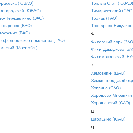
красовка (ЮВАО)
Теплый Стан (ЮЗАО
жегородский (ЮВАО)
Тимирязевский (САО
во-Переделкино (ЗАО)
Троицк (ТАО)
вогиреево (ВАО)
Тропарево-Никулино
вокосино (ВАО)
Ф
вофедоровское поселение (ТАО)
Филевский парк (ЗАО
гинский (Моск обл.)
Фили-Давыдково (ЗА
Филимонковский (НА
Х
Хамовники (ЦАО)
Химки, городской окр
Ховрино (САО)
Хорошево-Мневники
Хорошевский (САО)
Ц
Царицыно (ЮАО)
Ч