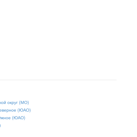
кой округ (МО)
еверное (ЮАО)
Южное (ЮАО)
)