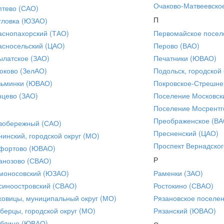
Очаково-Матвеевско
птево (САО)
П
тловка (ЮЗАО)
аснопахорский (ТАО)
Первомайское посел
асносельский (ЦАО)
Перово (ВАО)
ылатское (ЗАО)
Печатники (ЮВАО)
юково (ЗелАО)
Подольск, городской 
зьминки (ЮВАО)
Покровское-Стрешне
нцево (ЗАО)
Поселение Московск
Поселение Мосрентг
Преображенское (ВА
вобережный (САО)
Пресненский (ЦАО)
нинский, городской округ (МО)
Проспект Вернадског
фортово (ЮВАО)
Р
анозово (СВАО)
моносовский (ЮЗАО)
Раменки (ЗАО)
синоостровский (СВАО)
Ростокино (СВАО)
ховицы, муниципальный округ (МО)
Рязановское поселе
берцы, городской округ (МО)
Рязанский (ЮВАО)
блино (ЮВАО)