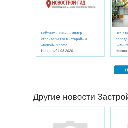
Рейтинг: «ПИК» — лидер
Всё в н
строительства в «старой» и
передал
«новой» Москве
билингв
Новость
04.08.2020
Новос
П
Другие новости Застр