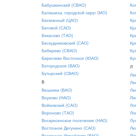
Бабушкинский (СВАО)
Ко
Балашиха, городской округ (МО)
Ко
Басманный (ЦАО)
Кр
Беговой (САО)
Кр
Бекасово (ТАО)
Кр
Бескудниковский (САО)
Кр
Бибирево (СВАО)
Ку
Бирюлево Восточное (ЮАО)
Ку
Богородское (ВАО)
Л
Бутырский (СВАО)
Ле
В
Ле
Вешняки (ВАО)
Ле
Внуково (НАО)
Ли
Войковский (САО)
Ло
Вороново (ТАО)
Ло
Воскресенское поселение (НАО)
Лу
Восточное Дегунино (САО)
Лю
Восточное Измайлово (ВАО)
Лю