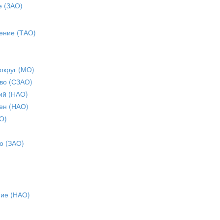
е (ЗАО)
ение (ТАО)
округ (МО)
во (СЗАО)
ий (НАО)
ен (НАО)
О)
о (ЗАО)
ние (НАО)