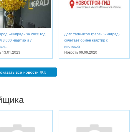
арод: «Инград» за 2022 год
Долг trade-in'ом красен: «Инград»
 8 000 квартир и 7
сочетает обмен квартир с
ал...
ипотекой
ть
13.01.2023
Новость
09.09.2020
оказать все новости ЖК
ойщика