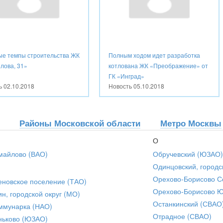
ые темпы строительства ЖК
Полным ходом идет разработка
лова, 31»
котлована ЖК «Преображение» от
ГК «Инград»
ть
02.10.2018
Новость
05.10.2018
Районы Московской области
Метро Москвы
О
майлово (ВАО)
Обручевский (ЮЗАО)
Одинцовский, городс
Орехово-Борисово С
еновское поселение (ТАО)
Орехово-Борисово 
ин, городской округ (МО)
Останкинский (СВАО
ммунарка (НАО)
Отрадное (СВАО)
ньково (ЮЗАО)