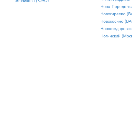
Зябликово (ЮАО)
Ново-Переделки
Новогиреево (В
Новокосино (ВА
Новофедоровск
Ногинский (Моск