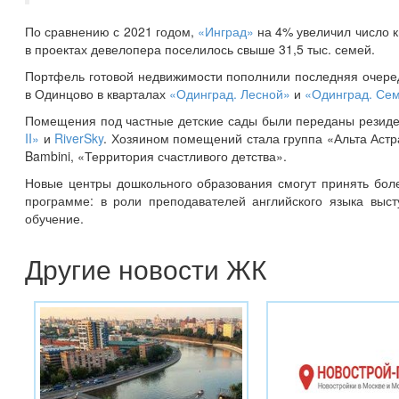
По сравнению с 2021 годом,
«Инград»
на 4% увеличил число к
в проектах девелопера поселилось свыше 31,5 тыс. семей.
Портфель готовой недвижимости пополнили последняя очер
в Одинцово в кварталах
«Одинград. Лесной»
и
«Одинград. Се
Помещения под частные детские сады были переданы резид
II»
и
RiverSky
. Хозяином помещений стала группа «Альта Астра
Bambini, «Территория счастливого детства».
Новые центры дошкольного образования смогут принять боле
программе: в роли преподавателей английского языка выст
обучение.
Другие новости ЖК