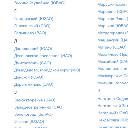
Выхино-Жулебино (ЮВАО)
Марушкинское 
Г
Марфино (СВА
Гагаринский (ЮЗАО)
Марьина Роща 
Головинский (САО)
Марьино (ЮВА
Гольяново (ВАО)
Метрогородок (
Мещанский (ЦА
Д
Митино (СЗАО)
Даниловский (ЮАО)
Михайлово-Ярце
Десеновское поселение (НАО)
Можайский (ЗА
Дмитровский (САО)
Молжаниновски
Домодедово, городской округ (МО)
Москворечье-С
Донской (ЮАО)
Мытищи, городс
Дорогомилово (ЗАО)
Н
З
Нагатино-Садо
Замоскворечье (ЦАО)
Нагатинский За
Западное Дегунино (САО)
Нагорный (ЮАО
Зеленоград (ЗелАО)
Некрасовка (Ю
Зюзино (ЮЗАО)
Нижегородский