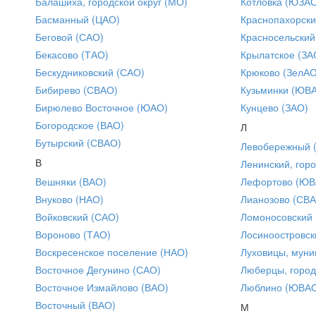
Балашиха, городской округ (МО)
Котловка (ЮЗА
Басманный (ЦАО)
Краснопахорски
Беговой (САО)
Красносельский
Бекасово (ТАО)
Крылатское (ЗА
Бескудниковский (САО)
Крюково (ЗелАО
Бибирево (СВАО)
Кузьминки (ЮВ
Бирюлево Восточное (ЮАО)
Кунцево (ЗАО)
Богородское (ВАО)
Л
Бутырский (СВАО)
Левобережный 
В
Ленинский, горо
Вешняки (ВАО)
Лефортово (ЮВ
Внуково (НАО)
Лианозово (СВ
Войковский (САО)
Ломоносовский
Вороново (ТАО)
Лосиноостровск
Воскресенское поселение (НАО)
Луховицы, муни
Восточное Дегунино (САО)
Люберцы, город
Восточное Измайлово (ВАО)
Люблино (ЮВА
Восточный (ВАО)
М