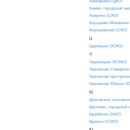
Хамовники (ЦАО)
Химки, городской окр
Ховрино (САО)
Хорошево-Мневники
Хорошевский (САО)
Ц
Царицыно (ЮАО)
Ч
Черемушки (ЮЗАО)
Чертаново Северное
Чертаново Централь
Чертаново Южное (
Щ
Щаповское поселени
Щелково, городской 
Щербинка (НАО)
Щукино (СЗАО)
Ю