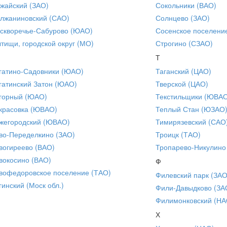
жайский (ЗАО)
Сокольники (ВАО)
лжаниновский (САО)
Солнцево (ЗАО)
скворечье-Сабурово (ЮАО)
Сосенское поселени
тищи, городской округ (МО)
Строгино (СЗАО)
Т
гатино-Садовники (ЮАО)
Таганский (ЦАО)
гатинский Затон (ЮАО)
Тверской (ЦАО)
горный (ЮАО)
Текстильщики (ЮВА
красовка (ЮВАО)
Теплый Стан (ЮЗАО
жегородский (ЮВАО)
Тимирязевский (САО
во-Переделкино (ЗАО)
Троицк (ТАО)
вогиреево (ВАО)
Тропарево-Никулино
вокосино (ВАО)
Ф
вофедоровское поселение (ТАО)
Филевский парк (ЗАО
гинский (Моск обл.)
Фили-Давыдково (ЗА
Филимонковский (НА
Х