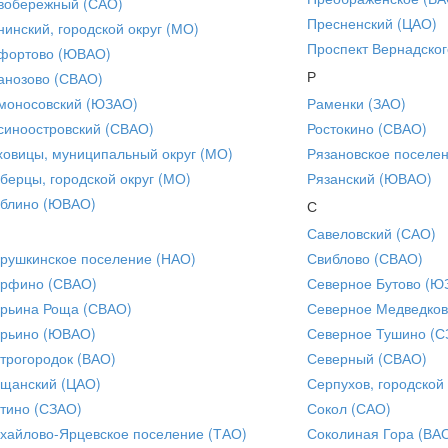
вобережный (САО)
Пресненский (ЦАО)
нинский, городской округ (МО)
Проспект Вернадског
фортово (ЮВАО)
Р
анозово (СВАО)
моносовский (ЮЗАО)
Раменки (ЗАО)
синоостровский (СВАО)
Ростокино (СВАО)
ховицы, муниципальный округ (МО)
Рязановское поселе
берцы, городской округ (МО)
Рязанский (ЮВАО)
блино (ЮВАО)
С
Савеловский (САО)
рушкинское поселение (НАО)
Свиблово (СВАО)
рфино (СВАО)
Северное Бутово (Ю
рьина Роща (СВАО)
Северное Медведков
рьино (ЮВАО)
Северное Тушино (С
трогородок (ВАО)
Северный (СВАО)
щанский (ЦАО)
Серпухов, городской
тино (СЗАО)
Сокол (САО)
хайлово-Ярцевское поселение (ТАО)
Соколиная Гора (ВА