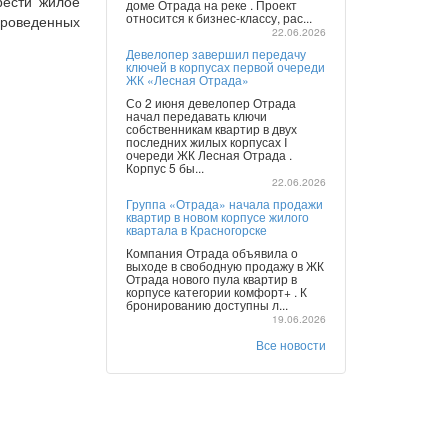
рести жилое
доме Отрада на реке . Проект
относится к бизнес-классу, рас...
проведенных
22.06.2026
Девелопер завершил передачу
ключей в корпусах первой очереди
ЖК «Лесная Отрада»
Со 2 июня девелопер Отрада
начал передавать ключи
собственникам квартир в двух
последних жилых корпусах I
очереди ЖК Лесная Отрада .
Корпус 5 бы...
22.06.2026
Группа «Отрада» начала продажи
квартир в новом корпусе жилого
квартала в Красногорске
Компания Отрада объявила о
выходе в свободную продажу в ЖК
Отрада нового пула квартир в
корпусе категории комфорт+ . К
бронированию доступны л...
19.06.2026
Все новости