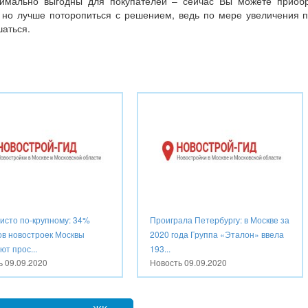
имально выгодны для покупателей – сейчас Вы можете приоб
й, но лучше поторопиться с решением, ведь по мере увеличения 
шаться.
чисто по-крупному: 34%
Проиграла Петербургу: в Москве за
ов новостроек Москвы
2020 года Группа «Эталон» ввела
т прос...
193...
ть
09.09.2020
Новость
09.09.2020