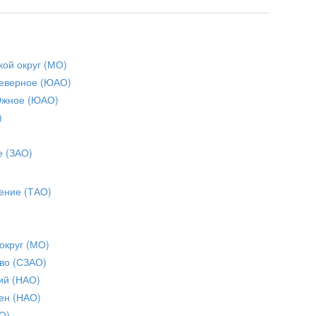
кой округ (МО)
еверное (ЮАО)
Южное (ЮАО)
)
е (ЗАО)
ение (ТАО)
округ (МО)
во (СЗАО)
ий (НАО)
ен (НАО)
О)