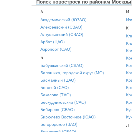
Поиск новостроек по районам Москвы
А
И
Академический (ЮЗАО)
Из
Алексеевский (СВАО)
К
Алтуфьевский (СВАО)
Кл
Арбат (ЦАО)
Кл
Аэропорт (САО)
Ко
Б
Ко
Бабушкинский (СВАО)
Ко
Балашиха, городской округ (МО)
Ко
Басманный (ЦАО)
Кр
Беговой (САО)
Кр
Бекасово (ТАО)
Кр
Бескудниковский (САО)
Кр
Бибирево (СВАО)
Ку
Бирюлево Восточное (ЮАО)
Ку
Богородское (ВАО)
Л
Бутырский (СВАО)