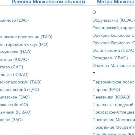
Районы Московской области
Метро Москвы
О
майлово (ВАО)
Обручевский (ЮЗАО)
Одинцовский, городс
Орехово-Борисово С
еновское поселение (ТАО)
Орехово-Борисово 
ин, городской округ (МО)
Останкинский (СВАО
ммунарка (НАО)
Отрадное (СВАО)
ньково (ЮЗАО)
Очаково-Матвеевско
птево (САО)
П
тловка (ЮЗАО)
аснопахорский (ТАО)
Первомайское посел
асносельский (ЦАО)
Перово (ВАО)
ылатское (ЗАО)
Печатники (ЮВАО)
юково (ЗелАО)
Подольск, городской 
зьминки (ЮВАО)
Покровское-Стрешне
нцево (ЗАО)
Поселение Московск
Поселение Мосрентг
Преображенское (ВА