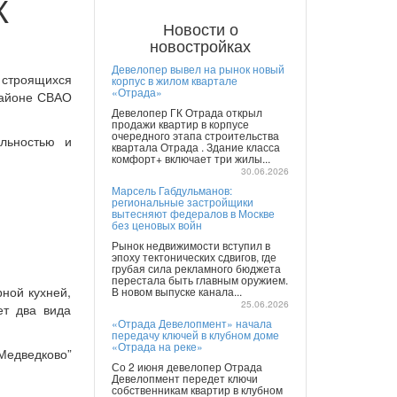
К
Новости о
новостройках
Девелопер вывел на рынок новый
 строящихся
корпус в жилом квартале
«Отрада»
районе СВАО
Девелопер ГК Отрада открыл
продажи квартир в корпусе
очередного этапа строительства
льностью и
квартала Отрада . Здание класса
комфорт+ включает три жилы...
30.06.2026
Марсель Габдульманов:
региональные застройщики
вытесняют федералов в Москве
без ценовых войн
Рынок недвижимости вступил в
эпоху тектонических сдвигов, где
грубая сила рекламного бюджета
перестала быть главным оружием.
ной кухней,
В новом выпуске канала...
25.06.2026
ет два вида
«Отрада Девелопмент» начала
передачу ключей в клубном доме
«Отрада на реке»
Медведково”
Со 2 июня девелопер Отрада
Девелопмент передет ключи
собственникам квартир в клубном