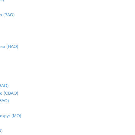
о (ЗАО)
ние (НАО)
ЗАО)
о (СВАО)
ЗАО)
 округ (МО)
О)