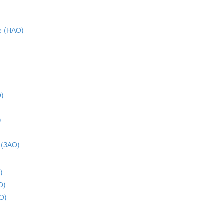
е (НАО)
О)
)
)
 (ЗАО)
)
О)
О)