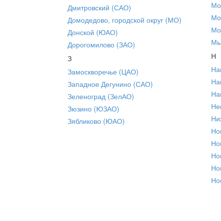
Мо
Дмитровский (САО)
Мо
Домодедово, городской округ (МО)
Мо
Донской (ЮАО)
Мы
Дорогомилово (ЗАО)
Н
З
На
Замоскворечье (ЦАО)
На
Западное Дегунино (САО)
На
Зеленоград (ЗелАО)
Не
Зюзино (ЮЗАО)
Ни
Зябликово (ЮАО)
Но
Но
Но
Но
Но