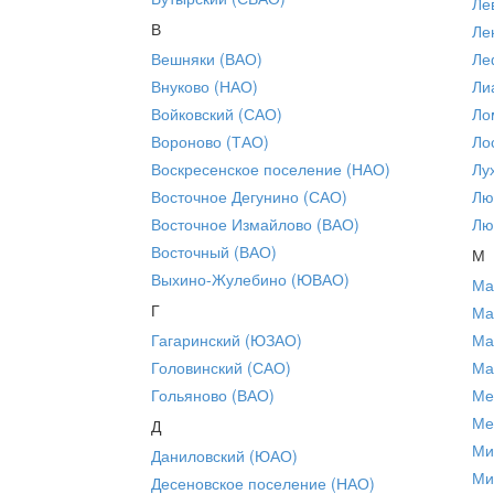
Ле
В
Ле
Вешняки (ВАО)
Ле
Внуково (НАО)
Ли
Войковский (САО)
Ло
Вороново (ТАО)
Ло
Воскресенское поселение (НАО)
Лу
Восточное Дегунино (САО)
Лю
Восточное Измайлово (ВАО)
Лю
Восточный (ВАО)
М
Выхино-Жулебино (ЮВАО)
Ма
Г
Ма
Гагаринский (ЮЗАО)
Ма
Головинский (САО)
Ма
Гольяново (ВАО)
Ме
Ме
Д
Ми
Даниловский (ЮАО)
Ми
Десеновское поселение (НАО)