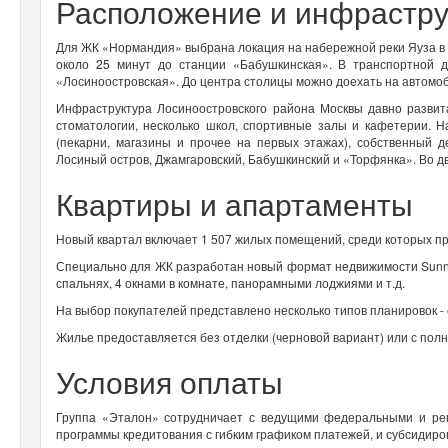
Расположение и инфрастру
Для ЖК «Нормандия» выбрана локация на набережной реки Яуза в о
около 25 минут до станции «Бабушкинская». В транспортной 
«Лосиноостровская». До центра столицы можно доехать на автомоб
Инфраструктура Лосиноостровского района Москвы давно развит
стоматологии, несколько школ, спортивные залы и кафетерии.
(пекарни, магазины и прочее на первых этажах), собственный д
Лосиный остров, Джамгаровский, Бабушкинский и «Торфянка». Во д
Квартиры и апартаменты
Новый квартал включает 1 507 жилых помещений, среди которых пр
Специально для ЖК разработан новый формат недвижимости Sunny
спальнях, 4 окнами в комнате, панорамными лоджиями и т.д.
На выбор покупателей представлено несколько типов планировок - с
Жилье предоставляется без отделки (черновой вариант) или с пол
Условия оплаты
Группа «Эталон» сотрудничает с ведущими федеральными и ре
программы кредитования с гибким графиком платежей, и субсидир