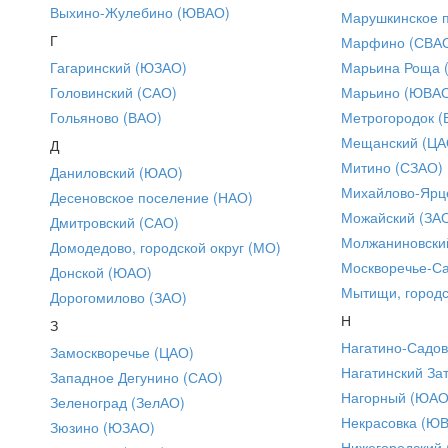
Выхино-Жулебино (ЮВАО)
Марушкинское 
Г
Марфино (СВА
Гагаринский (ЮЗАО)
Марьина Роща 
Головинский (САО)
Марьино (ЮВА
Гольяново (ВАО)
Метрогородок (
Мещанский (ЦА
Д
Митино (СЗАО)
Даниловский (ЮАО)
Михайлово-Ярце
Десеновское поселение (НАО)
Можайский (ЗА
Дмитровский (САО)
Молжаниновски
Домодедово, городской округ (МО)
Москворечье-С
Донской (ЮАО)
Мытищи, городс
Дорогомилово (ЗАО)
Н
З
Нагатино-Садо
Замоскворечье (ЦАО)
Нагатинский За
Западное Дегунино (САО)
Нагорный (ЮАО
Зеленоград (ЗелАО)
Некрасовка (Ю
Зюзино (ЮЗАО)
Нижегородский