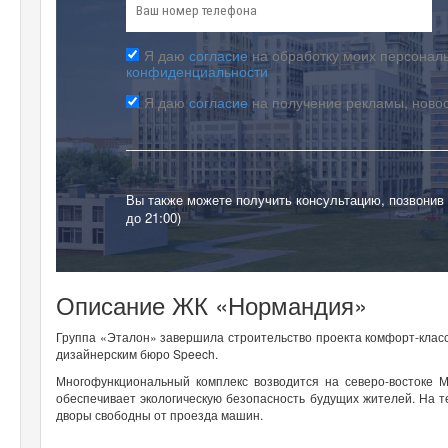
Я даю
согласие
на обработку моих персональ
конфиденциальности
Я даю
согласие
на получение рекламы, ново
Вы также можете получить консультацию, позвонив
до 21:00)
Описание ЖК «Нормандия»
Группа «Эталон» завершила строительство проекта комфорт-кла
дизайнерским бюро Speech.
Многофункциональный комплекс возводится на северо-востоке М
обеспечивает экологическую безопасность будущих жителей. На 
дворы свободны от проезда машин.