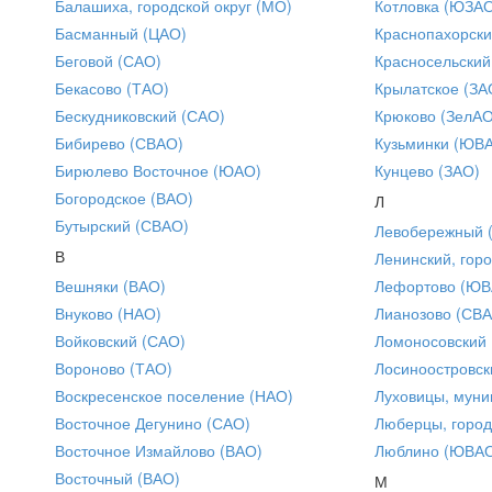
Балашиха, городской округ (МО)
Котловка (ЮЗА
Басманный (ЦАО)
Краснопахорски
Беговой (САО)
Красносельский
Бекасово (ТАО)
Крылатское (ЗА
Бескудниковский (САО)
Крюково (ЗелАО
Бибирево (СВАО)
Кузьминки (ЮВ
Бирюлево Восточное (ЮАО)
Кунцево (ЗАО)
Богородское (ВАО)
Л
Бутырский (СВАО)
Левобережный 
В
Ленинский, горо
Вешняки (ВАО)
Лефортово (ЮВ
Внуково (НАО)
Лианозово (СВ
Войковский (САО)
Ломоносовский
Вороново (ТАО)
Лосиноостровск
Воскресенское поселение (НАО)
Луховицы, муни
Восточное Дегунино (САО)
Люберцы, город
Восточное Измайлово (ВАО)
Люблино (ЮВА
Восточный (ВАО)
М