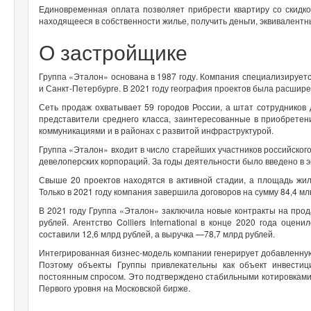
Единовременная оплата позволяет прибрести квартиру со скидко
находящееся в собственности жилье, получить деньги, эквивалентны
О застройщике
Группа «Эталон» основана в 1987 году. Компания специализируетс
и Санкт-Петербурге. В 2021 году география проектов была расшире
Сеть продаж охватывает 59 городов России, а штат сотрудников 
представители среднего класса, заинтересованные в приобрете
коммуникациями и в районах с развитой инфраструктурой.
Группа «Эталон» входит в число старейших участников российског
девелоперских корпораций. За годы деятельности было введено в э
Свыше 20 проектов находятся в активной стадии, а площадь жил
Только в 2021 году компания завершила договоров на сумму 84,4 мл
В 2021 году Группа «Эталон» заключила новые контракты на прод
рублей. Агентство Colliers International в конце 2020 года оце
составили 12,6 млрд рублей, а выручка —78,7 млрд рублей.
Интегрированная бизнес-модель компании генерирует добавленную
Поэтому объекты Группы привлекательны как объект инвестиц
постоянным спросом. Это подтверждено стабильными котировками
Первого уровня на Московской бирже.