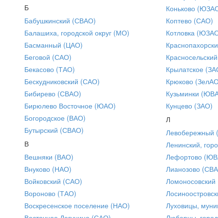
Б
Коньково (ЮЗА
Бабушкинский (СВАО)
Коптево (САО)
Балашиха, городской округ (МО)
Котловка (ЮЗА
Басманный (ЦАО)
Краснопахорски
Беговой (САО)
Красносельский
Бекасово (ТАО)
Крылатское (ЗА
Бескудниковский (САО)
Крюково (ЗелАО
Бибирево (СВАО)
Кузьминки (ЮВ
Бирюлево Восточное (ЮАО)
Кунцево (ЗАО)
Богородское (ВАО)
Л
Бутырский (СВАО)
Левобережный 
В
Ленинский, горо
Вешняки (ВАО)
Лефортово (ЮВ
Внуково (НАО)
Лианозово (СВ
Войковский (САО)
Ломоносовский
Вороново (ТАО)
Лосиноостровск
Воскресенское поселение (НАО)
Луховицы, муни
Восточное Дегунино (САО)
Люберцы, город