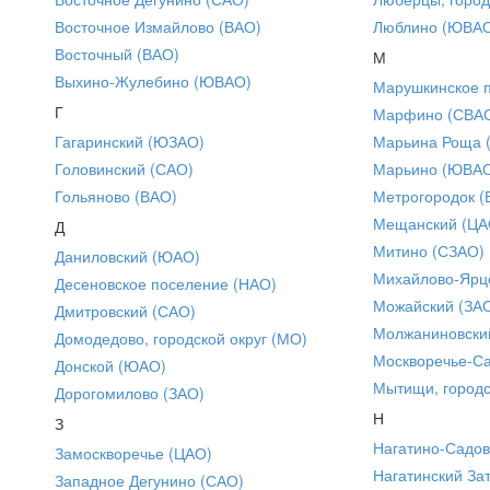
Восточное Измайлово (ВАО)
Люблино (ЮВА
Восточный (ВАО)
М
Выхино-Жулебино (ЮВАО)
Марушкинское 
Г
Марфино (СВА
Гагаринский (ЮЗАО)
Марьина Роща 
Головинский (САО)
Марьино (ЮВА
Гольяново (ВАО)
Метрогородок (
Мещанский (ЦА
Д
Митино (СЗАО)
Даниловский (ЮАО)
Михайлово-Ярце
Десеновское поселение (НАО)
Можайский (ЗА
Дмитровский (САО)
Молжаниновски
Домодедово, городской округ (МО)
Москворечье-С
Донской (ЮАО)
Мытищи, городс
Дорогомилово (ЗАО)
Н
З
Нагатино-Садо
Замоскворечье (ЦАО)
Нагатинский За
Западное Дегунино (САО)