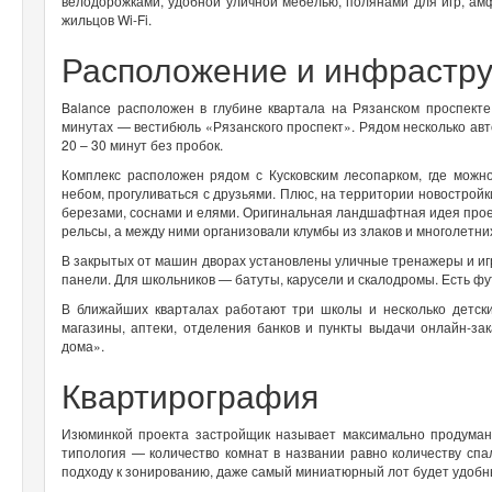
велодорожками, удобной уличной мебелью, полянами для игр, ам
жильцов Wi-Fi.
Расположение и инфрастр
Balance расположен в глубине квартала на Рязанском проспекте
минутах — вестибюль «Рязанского проспект». Рядом несколько авт
20 – 30 минут без пробок.
Комплекс расположен рядом с Кусковским лесопарком, где можн
небом, прогуливаться с друзьями. Плюс, на территории новострой
березами, соснами и елями. Оригинальная ландшафтная идея прое
рельсы, а между ними организовали клумбы из злаков и многолетни
В закрытых от машин дворах установлены уличные тренажеры и и
панели. Для школьников — батуты, карусели и скалодромы. Есть ф
В ближайших кварталах работают три школы и несколько детски
магазины, аптеки, отделения банков и пункты выдачи онлайн-за
дома».
Квартирография
Изюминкой проекта застройщик называет максимально продуман
типология — количество комнат в названии равно количеству спа
подходу к зонированию, даже самый миниатюрный лот будет удобн