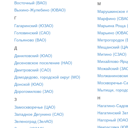
Восточный (ВАО)
М
Выхино-Жулебино (ЮВАО)
Марушкинское 
Г
Марфино (СВА
Гагаринский (ЮЗАО)
Марьина Роща 
Головинский (САО)
Марьино (ЮВА
Гольяново (ВАО)
Метрогородок (
Мещанский (ЦА
Д
Митино (СЗАО)
Даниловский (ЮАО)
Михайлово-Ярце
Десеновское поселение (НАО)
Можайский (ЗА
Дмитровский (САО)
Молжаниновски
Домодедово, городской округ (МО)
Москворечье-С
Донской (ЮАО)
Мытищи, городс
Дорогомилово (ЗАО)
Н
З
Нагатино-Садо
Замоскворечье (ЦАО)
Нагатинский За
Западное Дегунино (САО)
Нагорный (ЮАО
Зеленоград (ЗелАО)
Некрасовка (Ю