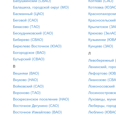
Бабушкинский (СВАО)
Коптево (САО)
Балашиха, городской округ (МО)
Котловка (ЮЗА
Басманный (ЦАО)
Краснопахорски
Беговой (САО)
Красносельский
Бекасово (ТАО)
Крылатское (ЗА
Бескудниковский (САО)
Крюково (ЗелАО
Бибирево (СВАО)
Кузьминки (ЮВ
Бирюлево Восточное (ЮАО)
Кунцево (ЗАО)
Богородское (ВАО)
Л
Бутырский (СВАО)
Левобережный 
В
Ленинский, горо
Вешняки (ВАО)
Лефортово (ЮВ
Внуково (НАО)
Лианозово (СВ
Войковский (САО)
Ломоносовский
Вороново (ТАО)
Лосиноостровск
Воскресенское поселение (НАО)
Луховицы, муни
Восточное Дегунино (САО)
Люберцы, город
Восточное Измайлово (ВАО)
Люблино (ЮВА