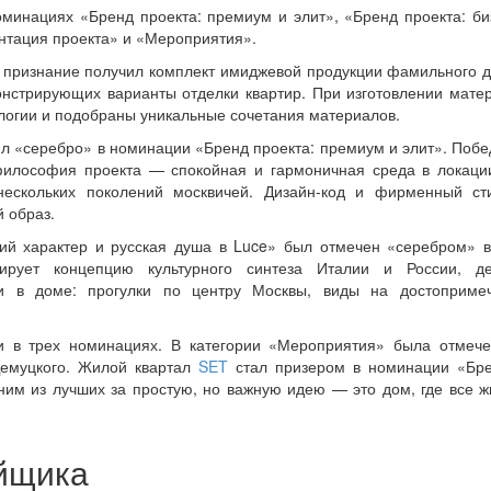
минациях «Бренд проекта: премиум и элит», «Бренд проекта: биз
нтация проекта» и «Мероприятия».
 признание получил комплект имиджевой продукции фамильного
онстрирующих варианты отделки квартир. При изготовлении мате
огии и подобраны уникальные сочетания материалов.
л «серебро» в номинации «Бренд проекта: премиум и элит». Побе
философия проекта — спокойная и гармоничная среда в локаци
нескольких поколений москвичей. Дизайн-код и фирменный ст
 образ.
ий характер и русская душа в Luce» был отмечен «серебром» 
зирует концепцию культурного синтеза Италии и России, де
и в доме: прогулки по центру Москвы, виды на достопримеч
 в трех номинациях. В категории «Мероприятия» была отмеч
Демуцкого. Жилой квартал
SET
стал призером в номинации «Бре
им из лучших за простую, но важную идею — это дом, где все ж
ойщика