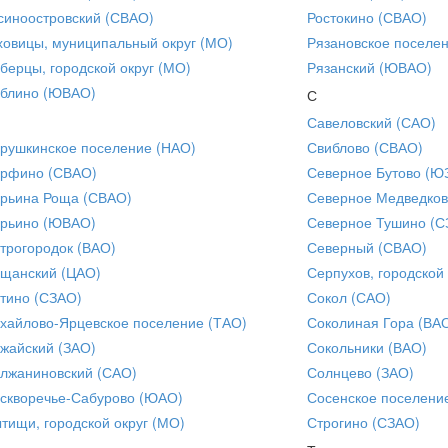
синоостровский (СВАО)
Ростокино (СВАО)
ховицы, муниципальный округ (МО)
Рязановское поселе
берцы, городской округ (МО)
Рязанский (ЮВАО)
блино (ЮВАО)
С
Савеловский (САО)
рушкинское поселение (НАО)
Свиблово (СВАО)
рфино (СВАО)
Северное Бутово (Ю
рьина Роща (СВАО)
Северное Медведков
рьино (ЮВАО)
Северное Тушино (С
трогородок (ВАО)
Северный (СВАО)
щанский (ЦАО)
Серпухов, городской
тино (СЗАО)
Сокол (САО)
хайлово-Ярцевское поселение (ТАО)
Соколиная Гора (ВА
жайский (ЗАО)
Сокольники (ВАО)
лжаниновский (САО)
Солнцево (ЗАО)
скворечье-Сабурово (ЮАО)
Сосенское поселени
тищи, городской округ (МО)
Строгино (СЗАО)