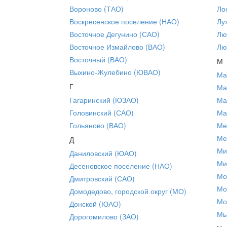
Вороново (ТАО)
Ло
Воскресенское поселение (НАО)
Лу
Восточное Дегунино (САО)
Лю
Восточное Измайлово (ВАО)
Лю
Восточный (ВАО)
М
Выхино-Жулебино (ЮВАО)
Ма
Г
Ма
Гагаринский (ЮЗАО)
Ма
Головинский (САО)
Ма
Гольяново (ВАО)
Ме
Ме
Д
Ми
Даниловский (ЮАО)
Ми
Десеновское поселение (НАО)
Мо
Дмитровский (САО)
Мо
Домодедово, городской округ (МО)
Мо
Донской (ЮАО)
Мы
Дорогомилово (ЗАО)