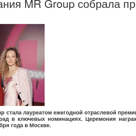
ния MR Group собрала п
up стала лауреатом ежегодной отраслевой прем
град в ключевых номинациях. Церемония награ
бря года в Москве.