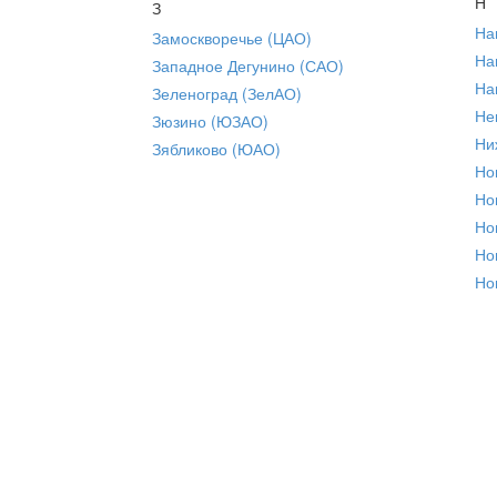
Н
З
На
Замоскворечье (ЦАО)
На
Западное Дегунино (САО)
На
Зеленоград (ЗелАО)
Не
Зюзино (ЮЗАО)
Ни
Зябликово (ЮАО)
Но
Но
Но
Но
Но