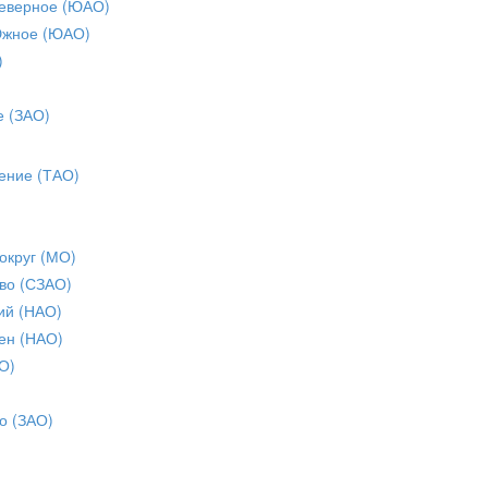
еверное (ЮАО)
Южное (ЮАО)
)
е (ЗАО)
ение (ТАО)
округ (МО)
во (СЗАО)
ий (НАО)
ен (НАО)
О)
о (ЗАО)