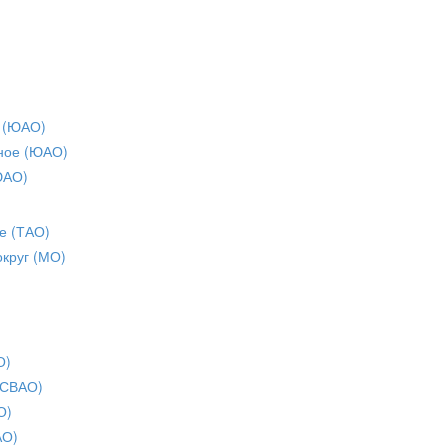
 (ЮАО)
ное (ЮАО)
ЮАО)
е (ТАО)
округ (МО)
О)
(СВАО)
О)
АО)