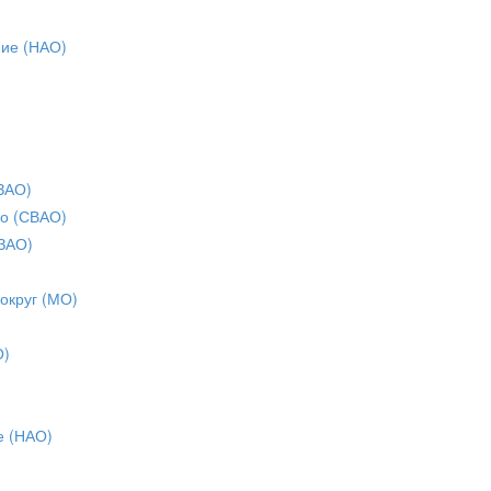
ние (НАО)
ЗАО)
о (СВАО)
ЗАО)
 округ (МО)
О)
е (НАО)