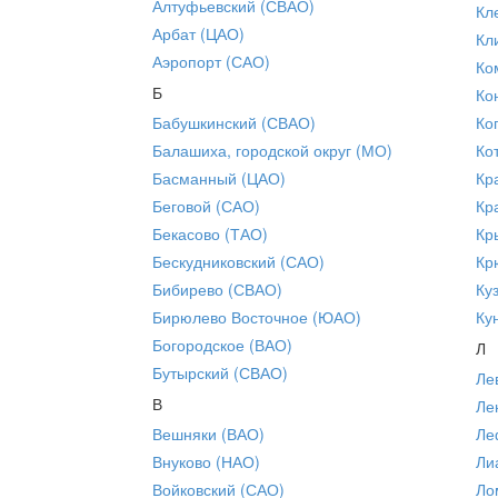
Алтуфьевский (СВАО)
Кл
Арбат (ЦАО)
Кл
Аэропорт (САО)
Ко
Б
Ко
Бабушкинский (СВАО)
Ко
Балашиха, городской округ (МО)
Ко
Басманный (ЦАО)
Кр
Беговой (САО)
Кр
Бекасово (ТАО)
Кр
Бескудниковский (САО)
Кр
Бибирево (СВАО)
Ку
Бирюлево Восточное (ЮАО)
Ку
Богородское (ВАО)
Л
Бутырский (СВАО)
Ле
В
Ле
Вешняки (ВАО)
Ле
Внуково (НАО)
Ли
Войковский (САО)
Ло