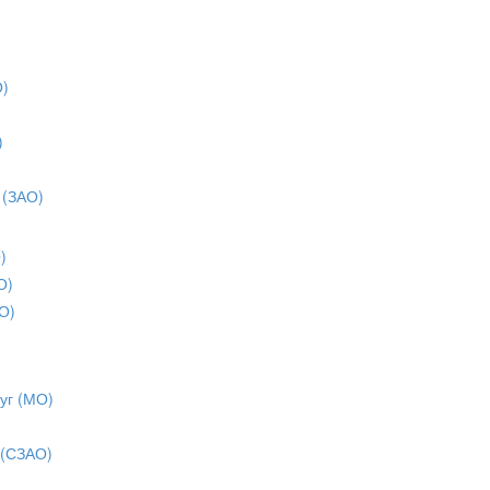
О)
)
)
 (ЗАО)
)
О)
О)
уг (МО)
 (СЗАО)