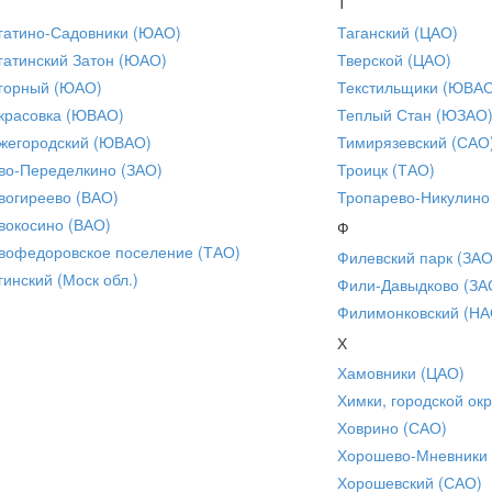
Т
гатино-Садовники (ЮАО)
Таганский (ЦАО)
гатинский Затон (ЮАО)
Тверской (ЦАО)
горный (ЮАО)
Текстильщики (ЮВА
красовка (ЮВАО)
Теплый Стан (ЮЗАО
жегородский (ЮВАО)
Тимирязевский (САО
во-Переделкино (ЗАО)
Троицк (ТАО)
вогиреево (ВАО)
Тропарево-Никулино
вокосино (ВАО)
Ф
вофедоровское поселение (ТАО)
Филевский парк (ЗАО
гинский (Моск обл.)
Фили-Давыдково (ЗА
Филимонковский (НА
Х
Хамовники (ЦАО)
Химки, городской окр
Ховрино (САО)
Хорошево-Мневники
Хорошевский (САО)