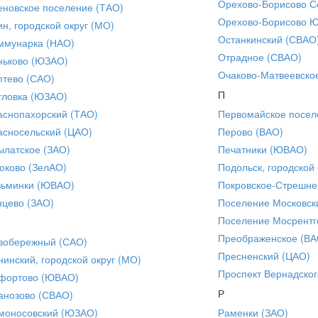
Орехово-Борисово С
еновское поселение (ТАО)
Орехово-Борисово 
ин, городской округ (МО)
Останкинский (СВАО
ммунарка (НАО)
Отрадное (СВАО)
ньково (ЮЗАО)
Очаково-Матвеевско
птево (САО)
П
тловка (ЮЗАО)
аснопахорский (ТАО)
Первомайское посел
асносельский (ЦАО)
Перово (ВАО)
ылатское (ЗАО)
Печатники (ЮВАО)
юково (ЗелАО)
Подольск, городской 
зьминки (ЮВАО)
Покровское-Стрешне
нцево (ЗАО)
Поселение Московск
Поселение Мосрентг
Преображенское (ВА
вобережный (САО)
Пресненский (ЦАО)
нинский, городской округ (МО)
Проспект Вернадског
фортово (ЮВАО)
Р
анозово (СВАО)
моносовский (ЮЗАО)
Раменки (ЗАО)