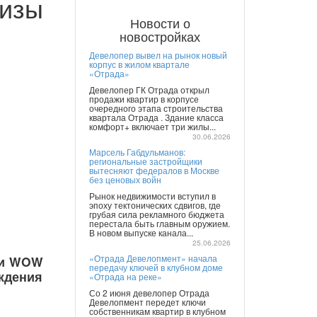
ризы
Новости о
новостройках
Девелопер вывел на рынок новый
корпус в жилом квартале
«Отрада»
Девелопер ГК Отрада открыл
продажи квартир в корпусе
очередного этапа строительства
квартала Отрада . Здание класса
комфорт+ включает три жилы...
30.06.2026
Марсель Габдульманов:
региональные застройщики
вытесняют федералов в Москве
без ценовых войн
Рынок недвижимости вступил в
эпоху тектонических сдвигов, где
грубая сила рекламного бюджета
перестала быть главным оружием.
В новом выпуске канала...
25.06.2026
«Отрада Девелопмент» начала
ии WOW
передачу ключей в клубном доме
ждения
«Отрада на реке»
Со 2 июня девелопер Отрада
Девелопмент передет ключи
собственникам квартир в клубном