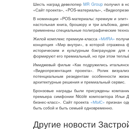
Шесть наград девелопер
MR Group
получил в но
«Сайт проекта», «POS-материалы», «Видеопрезе
В номинации «POS-материалы: премиум и элит»
настольная книга, брошюру и три альбома, дем
применены специальные полиграфические технол
Жилой комплекс премиум-класса
«МИRА»
получи
концепция «Мир внутри», в которой отражена 
историческим и культурным бэкграундом для 
формируют его премиальный, но при этом теплый
Имиджевый фильм «Как подружились итальянск
«Видеопрезентация проекта». Ролик визуали
потенциальным резидентам особенности жизн
архитектурные решения и премиальный сервис.
Бронзовые награды были присуждены компании
премьера симфонии Nicole композитора Ильи 
бизнес-класс». Сайт проекта
«МЫС»
признан одн
быть собой и быть семьей одновременно.
Другие новости Застр