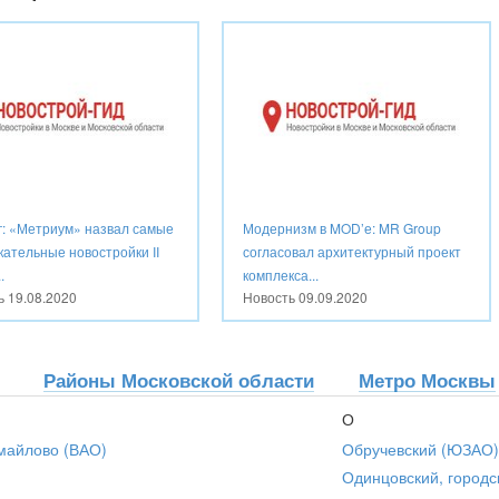
г: «Метриум» назвал самые
Модернизм в MOD’е: MR Group
кательные новостройки II
согласовал архитектурный проект
.
комплекса...
ть
19.08.2020
Новость
09.09.2020
Районы Московской области
Метро Москвы
О
майлово (ВАО)
Обручевский (ЮЗАО)
Одинцовский, городс