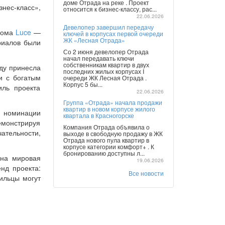
доме Отрада на реке . Проект
нес-класс»,
относится к бизнес-классу, рас...
22.06.2026
Девелопер завершил передачу
 дома
Luce
—
ключей в корпусах первой очереди
ЖК «Лесная Отрада»
риалов были
Со 2 июня девелопер Отрада
начал передавать ключи
собственникам квартир в двух
ду принесла
последних жилых корпусах I
и с богатым
очереди ЖК Лесная Отрада .
Корпус 5 бы...
иль проекта
22.06.2026
Группа «Отрада» начала продажи
квартир в новом корпусе жилого
в номинации
квартала в Красногорске
монстрируя
Компания Отрада объявила о
ательности,
выходе в свободную продажу в ЖК
Отрада нового пула квартир в
корпусе категории комфорт+ . К
бронированию доступны л...
ена мировая
19.06.2026
нд проекта:
Все новости
ильцы могут