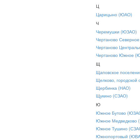
Ц
Царицыно (ЮАО)
Ч
Черемушки (ЮЗАО)
Чертаново Северное
Чертаново Централь
Чертаново Южное (
Щ
Щаповское поселени
Щелково, городской 
Щербинка (НАО)
Щукино (СЗАО)
Ю
Южное Бутово (ЮЗА
Южное Медведково 
Южное Тушино (СЗА
Южнопортовый (ЮВ