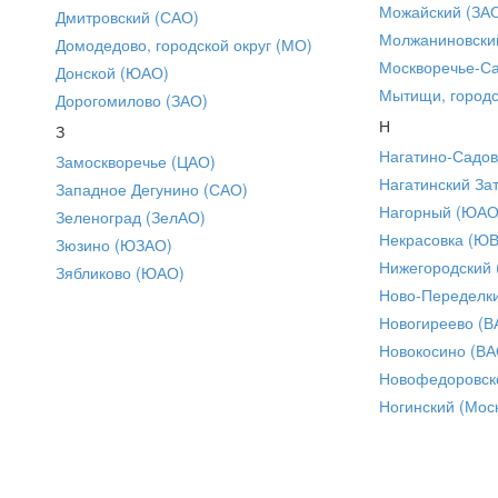
Можайский (ЗА
Дмитровский (САО)
Молжаниновски
Домодедово, городской округ (МО)
Москворечье-С
Донской (ЮАО)
Мытищи, городс
Дорогомилово (ЗАО)
Н
З
Нагатино-Садо
Замоскворечье (ЦАО)
Нагатинский За
Западное Дегунино (САО)
Нагорный (ЮАО
Зеленоград (ЗелАО)
Некрасовка (Ю
Зюзино (ЮЗАО)
Нижегородский
Зябликово (ЮАО)
Ново-Переделки
Новогиреево (В
Новокосино (ВА
Новофедоровск
Ногинский (Моск