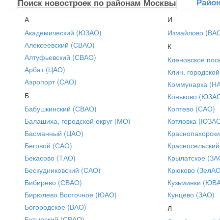
Райо
Поиск новостроек по районам Москвы
А
И
Академический (ЮЗАО)
Измайлово (ВА
Алексеевский (СВАО)
К
Алтуфьевский (СВАО)
Кленовское пос
Арбат (ЦАО)
Клин, городской
Аэропорт (САО)
Коммунарка (Н
Б
Коньково (ЮЗА
Бабушкинский (СВАО)
Коптево (САО)
Балашиха, городской округ (МО)
Котловка (ЮЗА
Басманный (ЦАО)
Краснопахорски
Беговой (САО)
Красносельский
Бекасово (ТАО)
Крылатское (ЗА
Бескудниковский (САО)
Крюково (ЗелАО
Бибирево (СВАО)
Кузьминки (ЮВ
Бирюлево Восточное (ЮАО)
Кунцево (ЗАО)
Богородское (ВАО)
Л
Бутырский (СВАО)