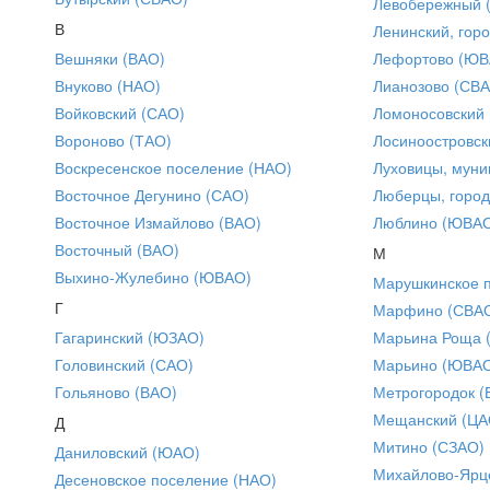
Левобережный 
В
Ленинский, горо
Вешняки (ВАО)
Лефортово (ЮВ
Внуково (НАО)
Лианозово (СВ
Войковский (САО)
Ломоносовский
Вороново (ТАО)
Лосиноостровск
Воскресенское поселение (НАО)
Луховицы, муни
Восточное Дегунино (САО)
Люберцы, город
Восточное Измайлово (ВАО)
Люблино (ЮВА
Восточный (ВАО)
М
Выхино-Жулебино (ЮВАО)
Марушкинское 
Г
Марфино (СВА
Гагаринский (ЮЗАО)
Марьина Роща 
Головинский (САО)
Марьино (ЮВА
Гольяново (ВАО)
Метрогородок (
Мещанский (ЦА
Д
Митино (СЗАО)
Даниловский (ЮАО)
Михайлово-Ярце
Десеновское поселение (НАО)