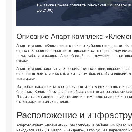
Вы также можете получить консультацию, позвонив
до 21:00)
Описание Апарт-комплекс «Клеме
Апарт-комплекс «Клементин» в районе Бибирево предлагает бо
отдыха. В проекте закрытый от городской суеты двор с лаундж-з
дома, кафе и магазины. А его ближайшее окружение — три про
окнами.
Апарт-комплекс состоит из 8 восьмиэтажных секций, проектирован
отдельный дом с уникальным дизайном фасада. Их индивидуал
текстурами.
Из любой парадной можно сразу выйти на улицу к открытой пар
беседкам. Холлы оборудованы и обставлены по авторским эскизам
Двери располагаются на уровне земли, отсутствие ступеней и пан
с колясками, пожилых граждан.
Расположение и инфрастру
Апарт-комплекс «Клементин» расположен в районе Бибирево на
находится станция метро «Бибирево», автобус без пересадок и