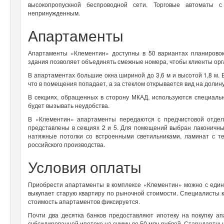
высокопропускной беспроводной сети. Торговые автоматы
непринужденным.
Апартаменты
Апартаменты «Клементин» доступны в 50 вариантах планировок.
здания позволяет объединять смежные номера, чтобы клиенты ор
В апартаментах большие окна шириной до 3,6 м и высотой 1,8 м. 
что в помещения попадает, а за стеклом открывается вид на долин
В секциях, обращенных в сторону МКАД, используются специаль
будет вызывать неудобства.
В «Клементин» апартаменты передаются с предчистовой отдел
представлены в секциях 2 и 5. Для помещений выбран лаконичны
натяжные потолки со встроенными светильниками, ламинат с те
российского производства.
Условия оплаты
Приобрести апартаменты в комплексе «Клементин» можно с един
выкупает старую квартиру по рыночной стоимости. Специалисты к
стоимость апартаментов фиксируется.
Почти два десятка банков предоставляют ипотеку на покупку а
субсидированной ипотеке на сумму до 50 млн рублей. Старндартны