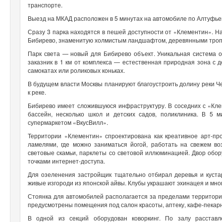
транспорте.
Выезд на МКАД расположен в 5 минутах на автомобиле по Алтуфьев
Сразу 3 парка находятся в пешей доступности от «Клементин». Н
Бибирево, знаменитую холмистым ландшафтом, деревянными троп
Парк света — новый для Бибирево объект. Уникальная система о
заказник в 1 км от комплекса — естественная природная зона с 
самокатах или роликовых коньках.
В будущем власти Москвы планируют благоустроить долину реки Че
к реке.
Бибирево имеет сложившуюся инфраструктуру. В соседних с «Кле
бассейн, несколько школ и детских садов, поликлиника. В 5
супермаркетом «ВкусВилл».
Территории «Клементин» спроектирована как креативное арт-пр
ламелями, где можно заниматься йогой, работать на свежем во
световые скамьи, парклеты со световой иллюминацией. Двор обор
точками интернет-доступа.
Для озеленения застройщик тщательно отбирал деревья и куста
живые изгороди из японской айвы. Клубы украшают эхинацея и мно
Стоянка для автомобилей располагается за пределами территори
предусмотрены помещения под салон красоты, аптеку, кафе-пекар
В одной из секций оборудован коворкинг. По залу расстав