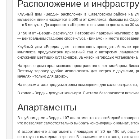
Расположение и инфрастру
Клубный дом «Верди» расположен в Савеловском районе на ул
кольцевой линии находится в 500 м от комплекса. Выезды на Садо
— в 5 минутах. До аэропорта «Шереметьев» можно доехать за 30 м
В 150 м от «Верди» раскинулся Петровский парковый комплекс с д
— центральном стадионе спорт-клуба «Динамо» и место проведени
Клубный дом «Верди» дает возможность проводить больше вре
комплекса предусмотрен приватный сад с авторским ландшафт
окружении цветущих кустарников. За живой изгородью установлена
На кровле дома организовано пространство с летним баром, биок
Поэтому террасу удобно использовать для встреч с друзьями, 
качелях «только для двоих».
На первом этаже предусмотрены помещения для салонов красоты, 
В холле «Верди» дежурит консьерж. Система безопасности включа
Апартаменты
В клубном доме «Верди» 107 апартаментов со свободной планировко
что позволяет самостоятельно выбрать конфигурацию комнат, в то
В ассортименте апартаменты площадью от 30 до 180 м², рассч
пентхаусы с выходом на кровлю. В зависимости от этажа, высота по