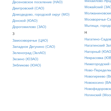
Михайлово-Ярце
Десеновское поселение (НАО)
Можайский (ЗА
Дмитровский (САО)
Молжаниновски
Домодедово, городской округ (МО)
Москворечье-С
Донской (ЮАО)
Мытищи, городс
Дорогомилово (ЗАО)
Н
З
Нагатино-Садо
Замоскворечье (ЦАО)
Нагатинский За
Западное Дегунино (САО)
Нагорный (ЮАО
Зеленоград (ЗелАО)
Некрасовка (Ю
Зюзино (ЮЗАО)
Нижегородский
Зябликово (ЮАО)
Ново-Переделки
Новогиреево (В
Новокосино (ВА
Новофедоровск
Ногинский (Моск