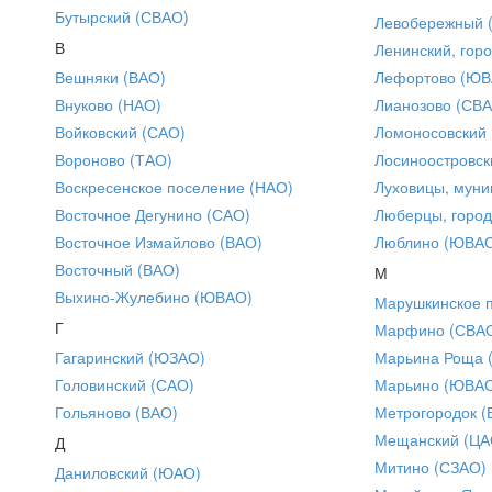
Бутырский (СВАО)
Левобережный 
В
Ленинский, горо
Вешняки (ВАО)
Лефортово (ЮВ
Внуково (НАО)
Лианозово (СВ
Войковский (САО)
Ломоносовский
Вороново (ТАО)
Лосиноостровск
Воскресенское поселение (НАО)
Луховицы, муни
Восточное Дегунино (САО)
Люберцы, город
Восточное Измайлово (ВАО)
Люблино (ЮВА
Восточный (ВАО)
М
Выхино-Жулебино (ЮВАО)
Марушкинское 
Г
Марфино (СВА
Гагаринский (ЮЗАО)
Марьина Роща 
Головинский (САО)
Марьино (ЮВА
Гольяново (ВАО)
Метрогородок (
Мещанский (ЦА
Д
Митино (СЗАО)
Даниловский (ЮАО)