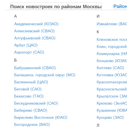
Райо
Поиск новостроек по районам Москвы
А
И
Академический (ЮЗАО)
Измайлово (ВА
Алексеевский (СВАО)
К
Алтуфьевский (СВАО)
Кленовское пос
Арбат (ЦАО)
Клин, городской
Аэропорт (САО)
Коммунарка (Н
Б
Коньково (ЮЗА
Бабушкинский (СВАО)
Коптево (САО)
Балашиха, городской округ (МО)
Котловка (ЮЗА
Басманный (ЦАО)
Краснопахорски
Беговой (САО)
Красносельский
Бекасово (ТАО)
Крылатское (ЗА
Бескудниковский (САО)
Крюково (ЗелАО
Бибирево (СВАО)
Кузьминки (ЮВ
Бирюлево Восточное (ЮАО)
Кунцево (ЗАО)
Богородское (ВАО)
Л