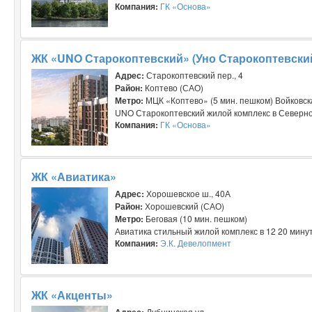
Компания:
ГК «Основа»
ЖК «UNO Старокоптевский» (Уно Старокоптевски
Адрес:
Старокоптевский пер., 4
Район:
Коптево (САО)
Метро:
МЦК «Коптево» (5 мин. пешком) Войковск
UNO Старокоптевский жилой комплекс в Северном
Компания:
ГК «Основа»
ЖК «Авиатика»
Адрес:
Хорошевское ш., 40А
Район:
Хорошевский (САО)
Метро:
Беговая (10 мин. пешком)
Авиатика стильный жилой комплекс в 12 20 минут
Компания:
Э.К. Девелопмент
ЖК «Акценты»
Адрес:
Дубнинская ул.