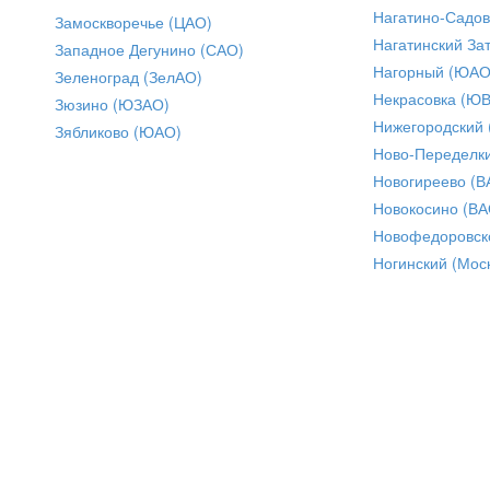
Нагатино-Садо
Замоскворечье (ЦАО)
Нагатинский За
Западное Дегунино (САО)
Нагорный (ЮАО
Зеленоград (ЗелАО)
Некрасовка (Ю
Зюзино (ЮЗАО)
Нижегородский
Зябликово (ЮАО)
Ново-Переделки
Новогиреево (В
Новокосино (ВА
Новофедоровск
Ногинский (Моск