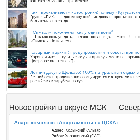
контекстом Москвы. Привлечени...
Как «прокачивают» новостройки: почему «Кутузовск
Группа «ПИК» — один из крупнейших девелоперов массового 
большему, она созда...
«Символ» поколений: как угодить всем?
— Нельзя всем угодить, — гласит пословица. — Можно! — о
«Символ». Но начнем с...
Коварный паркинг: предупреждения и советы при п
Хорошая идея — купить сразу и квартиру и место на паркинг
Цифровое агентство «Тр...
Летний досуг в Щелково: 100% натуральный отдых в
Летний сезон традиционно ассоциируется с отпусками и пое
российских и зарубежных кур...
Новостройки в округе МСК — Севе
Апарт-комплекс «Апартаменты на ЦСКА»
Адрес:
Ходынский бульвар
Район:
Хорошевский (САО)