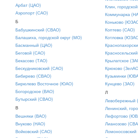
Арбат (ЦАО)
Клин, городской
Аэропорт (САО)
Коммунарка (Н
Б
Коньково (ЮЗА
Бабушкинский (СВАО)
Коптево (САО)
Балашиха, городской округ (МО)
Котловка (ЮЗА
Басманный (ЦАО)
Краснопахорски
Беговой (САО)
Красносельский
Бекасово (ТАО)
Крылатское (ЗА
Бескудниковский (САО)
Крюково (ЗелАО
Бибирево (СВАО)
Кузьминки (ЮВ
Бирюлево Восточное (ЮАО)
Кунцево (ЗАО)
Богородское (ВАО)
Л
Бутырский (СВАО)
Левобережный 
В
Ленинский, горо
Вешняки (ВАО)
Лефортово (ЮВ
Внуково (НАО)
Лианозово (СВ
Войковский (САО)
Ломоносовский