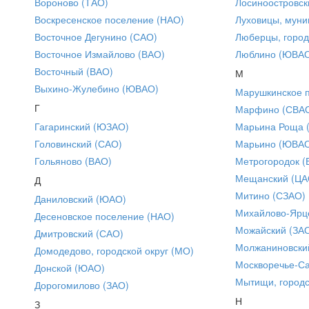
Вороново (ТАО)
Лосиноостровск
Воскресенское поселение (НАО)
Луховицы, муни
Восточное Дегунино (САО)
Люберцы, город
Восточное Измайлово (ВАО)
Люблино (ЮВА
Восточный (ВАО)
М
Выхино-Жулебино (ЮВАО)
Марушкинское 
Г
Марфино (СВА
Гагаринский (ЮЗАО)
Марьина Роща 
Головинский (САО)
Марьино (ЮВА
Гольяново (ВАО)
Метрогородок (
Мещанский (ЦА
Д
Митино (СЗАО)
Даниловский (ЮАО)
Михайлово-Ярце
Десеновское поселение (НАО)
Можайский (ЗА
Дмитровский (САО)
Молжаниновски
Домодедово, городской округ (МО)
Москворечье-С
Донской (ЮАО)
Мытищи, городс
Дорогомилово (ЗАО)
Н
З