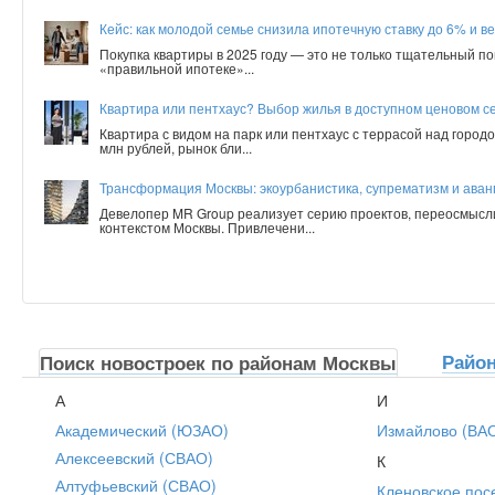
Кейс: как молодой семье снизила ипотечную ставку до 6% и ве
Покупка квартиры в 2025 году — это не только тщательный по
«правильной ипотеке»...
Квартира или пентхаус? Выбор жилья в доступном ценовом с
Квартира с видом на парк или пентхаус с террасой над город
млн рублей, рынок бли...
Трансформация Москвы: экоурбанистика, супрематизм и аванг
Девелопер MR Group реализует серию проектов, переосмысл
контекстом Москвы. Привлечени...
Райо
Поиск новостроек по районам Москвы
А
И
Академический (ЮЗАО)
Измайлово (ВА
Алексеевский (СВАО)
К
Алтуфьевский (СВАО)
Кленовское пос