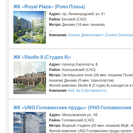
ЖК «Royal Plaza» (Роял Плаза)
Адрес:
пр. Ленинградский, уч. 31
Район:
Беговой (САО)
Метро:
Динамо (16 мин. пешком)
....
Компания:
Коалко Девелопмент (Coalco Develop
ЖК «Studio 8 (Студио 8)»
Адрес:
проезд Аэропорта, 8
Район:
Хорошевский (САО)
Метро:
Октябрьское поле (39 мин. пешком) Полеж
пешком) Динамо (5 мин. транспортом)
Жилой комплекс Studio 8 (Студио 8) находится в
Компания:
Кей Эр Собственность
ЖК «UNO Головинские пруды» (УНО Головинские
Адрес:
Михалковская ул., 50
Район:
Головинский (САО)
Метро:
Водный стадион (20 мин. пешком) МЦК «К
Жилой комплекс UNO Головинские пруды проект би