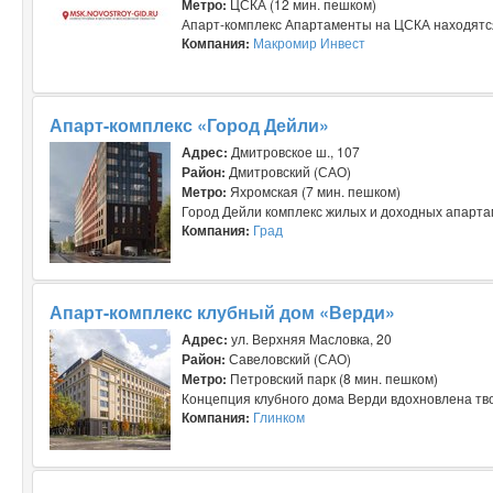
Метро:
ЦСКА (12 мин. пешком)
Апарт-комплекс Апартаменты на ЦСКА находятся 
Компания:
Макромир Инвест
Апарт-комплекс «Город Дейли»
Адрес:
Дмитровское ш., 107
Район:
Дмитровский (САО)
Метро:
Яхромская (7 мин. пешком)
Город Дейли комплекс жилых и доходных апартам
Компания:
Град
Апарт-комплекс клубный дом «Верди»
Адрес:
ул. Верхняя Масловка, 20
Район:
Савеловский (САО)
Метро:
Петровский парк (8 мин. пешком)
Концепция клубного дома Верди вдохновлена тво
Компания:
Глинком