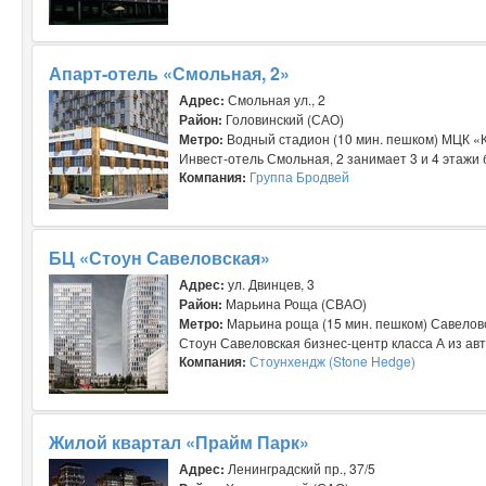
Апарт-отель «Смольная, 2»
Адрес:
Смольная ул., 2
Район:
Головинский (САО)
Метро:
Водный стадион (10 мин. пешком) МЦК «К
Инвест-отель Смольная, 2 занимает 3 и 4 этажи 
Компания:
Группа Бродвей
БЦ «Стоун Савеловская»
Адрес:
ул. Двинцев, 3
Район:
Марьина Роща (СВАО)
Метро:
Марьина роща (15 мин. пешком) Савеловс
Стоун Савеловская бизнес-центр класса А из авт
Компания:
Стоунхендж (Stone Hedge)
Жилой квартал «Прайм Парк»
Адрес:
Ленинградский пр., 37/5