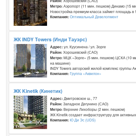
Район:
Хорошевский (САО)
Метро:
Аэропорт (11 мин. пешком) Динамо (15 ми
Новостройка премиум-класса займет площадь в 11,
Компания:
Оптимальный Девелопмент
ЖК INDY Towers (Инди Тауэрс)
Адрес:
ул. Куусинена / ул. Зорге
Район:
Хорошевский (САО)
Метро:
МЦК «Зорге» (5 мин. пешком) ЦСКА (10 ми
на машине)
INDY Towers авторский жилой комплекс группы Ак
Компания:
Группа «Аквилон»
ЖК Kinetik (Кинетик)
Адрес:
Дмитровское ш., 77
Район:
Западное Дегунино (САО)
Метро:
Верхние Лихоборы (2 мин. пешком)
ЖК Kinetik создает инфраструктуру для активных
Компания:
Ю Ди Эс (UDS)