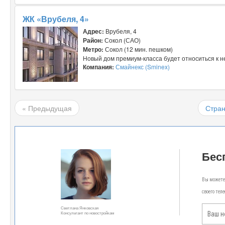
ЖК «Врубеля, 4»
Адрес:
Врубеля, 4
Район:
Сокол (САО)
Метро:
Сокол (12 мин. пешком)
Новый дом премиум-класса будет относиться к не
Компания:
Смайнекс (Sminex)
« Предыдущая
Стран
Бес
Вы можете 
своего тел
Светлана Янковская
Консультант по новостройкам