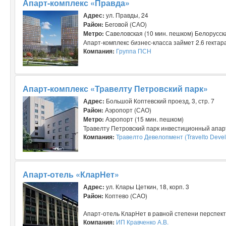
Апарт-комплекс «Правда»
Адрес:
ул. Правды, 24
Район:
Беговой (САО)
Метро:
Савеловская (10 мин. пешком) Белорусска
Апарт-комплекс бизнес-класса займет 2.6 гектара
Компания:
Группа ПСН
Апарт-комплекс «Травелту Петровский парк»
Адрес:
Большой Коптевский проезд, 3, стр. 7
Район:
Аэропорт (САО)
Метро:
Аэропорт (15 мин. пешком)
Травелту Петровский парк инвестиционный апарт-
Компания:
Травелто Девелопмент (Travelto Deve
Апарт-отель «КларНет»
Адрес:
ул. Клары Цеткин, 18, корп. 3
Район:
Коптево (САО)
Апарт-отель КларНет в равной степени перспект
Компания:
ИП Кравченко А.В.