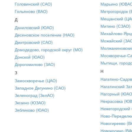
Головинский (САО)
Марьино (ЮВА
Гольяново (ВАО)
Метрогородок (
Мещанский (ЦА
Д
Митино (СЗАО)
Даниловский (ЮАО)
Михайлово-Ярце
Десеновское поселение (НАО)
Можайский (ЗА
Дмитровский (САО)
Молжаниновски
Домодедово, городской округ (МО)
Москворечье-С
Донской (ЮАО)
Мытищи, городс
Дорогомилово (ЗАО)
Н
З
Нагатино-Садо
Замоскворечье (ЦАО)
Нагатинский За
Западное Дегунино (САО)
Нагорный (ЮАО
Зеленоград (ЗелАО)
Некрасовка (Ю
Зюзино (ЮЗАО)
Нижегородский
Зябликово (ЮАО)
Ново-Переделки
Новогиреево (В
Новокосино (ВА