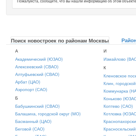
Пожалуйста, сообщите, что вы нашли информацию об этом объекте н
Райо
Поиск новостроек по районам Москвы
А
И
Академический (ЮЗАО)
Измайлово (ВА
Алексеевский (СВАО)
К
Алтуфьевский (СВАО)
Кленовское пос
Арбат (ЦАО)
Клин, городской
Аэропорт (САО)
Коммунарка (Н
Б
Коньково (ЮЗА
Бабушкинский (СВАО)
Коптево (САО)
Балашиха, городской округ (МО)
Котловка (ЮЗА
Басманный (ЦАО)
Краснопахорски
Беговой (САО)
Красносельский