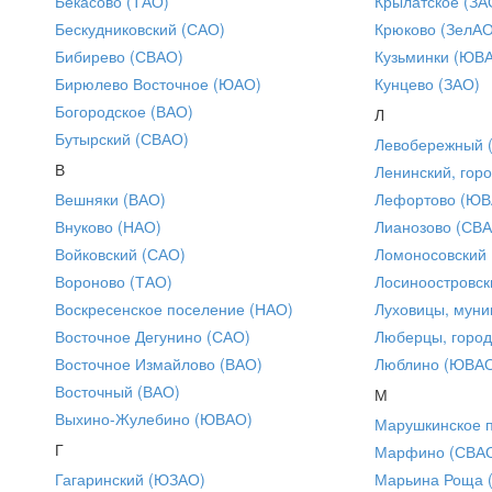
Бекасово (ТАО)
Крылатское (ЗА
Бескудниковский (САО)
Крюково (ЗелАО
Бибирево (СВАО)
Кузьминки (ЮВ
Бирюлево Восточное (ЮАО)
Кунцево (ЗАО)
Богородское (ВАО)
Л
Бутырский (СВАО)
Левобережный 
В
Ленинский, горо
Вешняки (ВАО)
Лефортово (ЮВ
Внуково (НАО)
Лианозово (СВ
Войковский (САО)
Ломоносовский
Вороново (ТАО)
Лосиноостровск
Воскресенское поселение (НАО)
Луховицы, муни
Восточное Дегунино (САО)
Люберцы, город
Восточное Измайлово (ВАО)
Люблино (ЮВА
Восточный (ВАО)
М
Выхино-Жулебино (ЮВАО)
Марушкинское 
Г
Марфино (СВА
Гагаринский (ЮЗАО)
Марьина Роща 