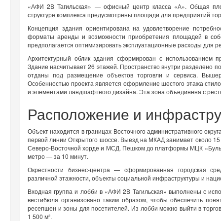
«АФИ 2В Тагильская» — офисный центр класса «А». Общая пл
структуре комплекса предусмотрены площади для предприятий тор
Концепция здания ориентирована на удовлетворение потребно
форматы аренды и возможности приобретения площадей в соб
предполагается оптимизировать эксплуатационные расходы для р
Архитектурный облик здания сформирован с использованием п
Здание насчитывает 26 этажей. Пространство внутри разделено п
отданы под размещение объектов торговли и сервиса. Выше
Особенностью проекта является оформление шестого этажа стилоб
и элементами ландшафтного дизайна. Эта зона объединена с рест
Расположение и инфрастр
Объект находится в границах Восточного административного окру
первой линии Открытого шоссе. Выезд на МКАД занимает около 15 
Северо-Восточной хорде и МСД. Пешком до платформы МЦК «Бульва
метро — за 10 минут.
Окрестности бизнес-центра — сформированная городская ср
различной этажности, объекты социальной инфраструктуры и нац
Входная группа и лобби в «АФИ 2В Тагильская» выполнены с исп
вестибюля организовано таким образом, чтобы обеспечить пон
ресепшен и зоны для посетителей. Из лобби можно выйти в торгов
1 500 м².