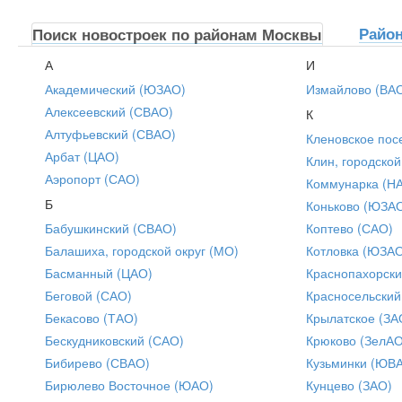
Райо
Поиск новостроек по районам Москвы
А
И
Академический (ЮЗАО)
Измайлово (ВА
Алексеевский (СВАО)
К
Алтуфьевский (СВАО)
Кленовское пос
Арбат (ЦАО)
Клин, городской
Аэропорт (САО)
Коммунарка (Н
Б
Коньково (ЮЗА
Бабушкинский (СВАО)
Коптево (САО)
Балашиха, городской округ (МО)
Котловка (ЮЗА
Басманный (ЦАО)
Краснопахорски
Беговой (САО)
Красносельский
Бекасово (ТАО)
Крылатское (ЗА
Бескудниковский (САО)
Крюково (ЗелАО
Бибирево (СВАО)
Кузьминки (ЮВ
Бирюлево Восточное (ЮАО)
Кунцево (ЗАО)