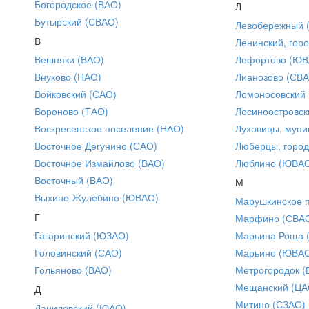
Богородское (ВАО)
Л
Бутырский (СВАО)
Левобережный 
В
Ленинский, горо
Вешняки (ВАО)
Лефортово (ЮВ
Внуково (НАО)
Лианозово (СВ
Войковский (САО)
Ломоносовский
Вороново (ТАО)
Лосиноостровск
Воскресенское поселение (НАО)
Луховицы, муни
Восточное Дегунино (САО)
Люберцы, город
Восточное Измайлово (ВАО)
Люблино (ЮВА
Восточный (ВАО)
М
Выхино-Жулебино (ЮВАО)
Марушкинское 
Г
Марфино (СВА
Гагаринский (ЮЗАО)
Марьина Роща 
Головинский (САО)
Марьино (ЮВА
Гольяново (ВАО)
Метрогородок (
Мещанский (ЦА
Д
Митино (СЗАО)
Даниловский (ЮАО)