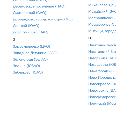
Михайлово-Ярце
Десеновское поселение (НАО)
Можайский (ЗА
Дмитровский (САО)
Молжаниновски
Домодедово, городской округ (МО)
Москворечье-С
Донской (ЮАО)
Мытищи, городс
Дорогомилово (ЗАО)
Н
З
Нагатино-Садо
Замоскворечье (ЦАО)
Нагатинский За
Западное Дегунино (САО)
Нагорный (ЮАО
Зеленоград (ЗелАО)
Некрасовка (Ю
Зюзино (ЮЗАО)
Нижегородский
Зябликово (ЮАО)
Ново-Переделки
Новогиреево (В
Новокосино (ВА
Новофедоровск
Ногинский (Моск