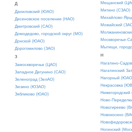
Мещанский (ЦА
Д
Митино (СЗАО)
Даниловский (ЮАО)
Михайлово-Ярце
Десеновское поселение (НАО)
Можайский (ЗА
Дмитровский (САО)
Молжаниновски
Домодедово, городской округ (МО)
Москворечье-С
Донской (ЮАО)
Мытищи, городс
Дорогомилово (ЗАО)
Н
З
Нагатино-Садо
Замоскворечье (ЦАО)
Нагатинский За
Западное Дегунино (САО)
Нагорный (ЮАО
Зеленоград (ЗелАО)
Некрасовка (Ю
Зюзино (ЮЗАО)
Нижегородский
Зябликово (ЮАО)
Ново-Переделки
Новогиреево (В
Новокосино (ВА
Новофедоровск
Ногинский (Моск