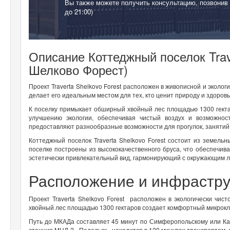
Вы также можете получить консультацию, позвонив
до 21:00)
Описание Коттеджный поселок Trave
Шелково Форест)
Проект Traverta Shelkovo Forest расположен в живописной и эколог
делает его идеальным местом для тех, кто ценит природу и здоров
К поселку примыкает обширный хвойный лес площадью 1300 гектар
улучшению экологии, обеспечивая чистый воздух и возможно
предоставляют разнообразные возможности для прогулок, занятий
Коттеджный поселок Traverta Shelkovo Forest состоит из земель
поселке построены из высококачественного бруса, что обеспечив
эстетически привлекательный вид, гармонирующий с окружающим 
Расположение и инфрастру
Проект Traverta Shelkovo Forest расположен в экологически чи
хвойный лес площадью 1300 гектаров создает комфортный микрокли
Путь до МКАДа составляет 45 минут по Симферопольскому или Ка
станция МЦД-2 «Подольск» находится в 120 минутах транспортом, 