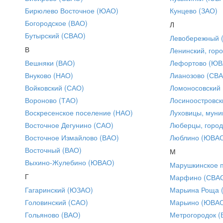
Бирюлево Восточное (ЮАО)
Кунцево (ЗАО)
Богородское (ВАО)
Л
Бутырский (СВАО)
Левобережный 
В
Ленинский, горо
Вешняки (ВАО)
Лефортово (ЮВ
Внуково (НАО)
Лианозово (СВ
Войковский (САО)
Ломоносовский
Вороново (ТАО)
Лосиноостровск
Воскресенское поселение (НАО)
Луховицы, муни
Восточное Дегунино (САО)
Люберцы, город
Восточное Измайлово (ВАО)
Люблино (ЮВА
Восточный (ВАО)
М
Выхино-Жулебино (ЮВАО)
Марушкинское 
Г
Марфино (СВА
Гагаринский (ЮЗАО)
Марьина Роща 
Головинский (САО)
Марьино (ЮВА
Гольяново (ВАО)
Метрогородок (