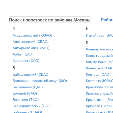
Райо
Поиск новостроек по районам Москвы
А
И
Академический (ЮЗАО)
Измайлово (ВА
Алексеевский (СВАО)
К
Алтуфьевский (СВАО)
Кленовское пос
Арбат (ЦАО)
Клин, городской
Аэропорт (САО)
Коммунарка (Н
Б
Коньково (ЮЗА
Бабушкинский (СВАО)
Коптево (САО)
Балашиха, городской округ (МО)
Котловка (ЮЗА
Басманный (ЦАО)
Краснопахорски
Беговой (САО)
Красносельский
Бекасово (ТАО)
Крылатское (ЗА
Бескудниковский (САО)
Крюково (ЗелАО
Бибирево (СВАО)
Кузьминки (ЮВ