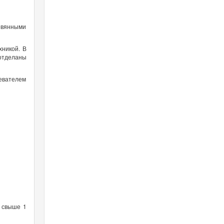
евянными
хникой. В
 отделаны
евателем
ю свыше 1