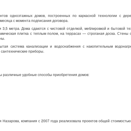
антов одноэтажных домов, построенных по каркасной технологии с дер
3 месяца с момента подписания договора.
 3,5 метра. Дома сдаются с чистовой отделкой, меблировкой и бытовой те
амическая плитка с теплым полом, на террасах — строганая доска. Стены
ины.
рытая система канализации и водоснабжения с накопительным водонагр
 сантехнические приборы.
ы различные удобные способы приобретения домов:
я Назарова, компания с 2007 года реализовала проектов общей стоимость