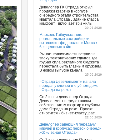
Девелопер ГК Отрада открыл
продажи квартир в корпусе
очередного этапа строительства
квартала Отрада . Здание класса
комфорт+ включает три жилы...
30.06.2026
Марсель Габдульманов:
региональные застройщики
вытесняют федералов в Москве
без ценовых войн
Рынок недвижимости вступил в
эпоху тектонических сдвигов, где
грубая сила рекламного бюджета
перестала быть главным оружием.
В новом выпуске канала...
25.06.2026
«Отрада Девелопмент» начала
передачу ключей в клубном доме
«Отрада на реке»
Со 2 июня девелопер Отрада
Девелопмент передет ключи
собственникам квартир в клубном
доме Отрада на реке . Проект
относится к бизнес-классу, рас...
22.06.2026
Девелопер завершил передачу
ключей в корпусах первой очереди
ЖК «Лесная Отрада»
Со 2 июня девелопер Отрада