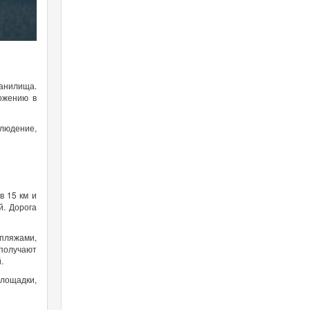
анилища.
ложению в
людение,
в 15 км и
. Дорога
пляжами,
 получают
й.
лощадки,