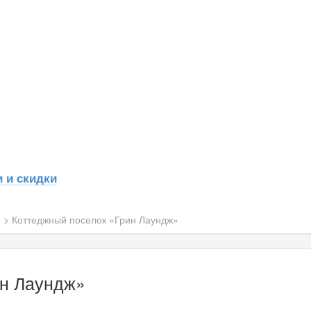
 и скидки
н
>
Коттеджный поселок «Грин Лаундж»
ин Лаундж»