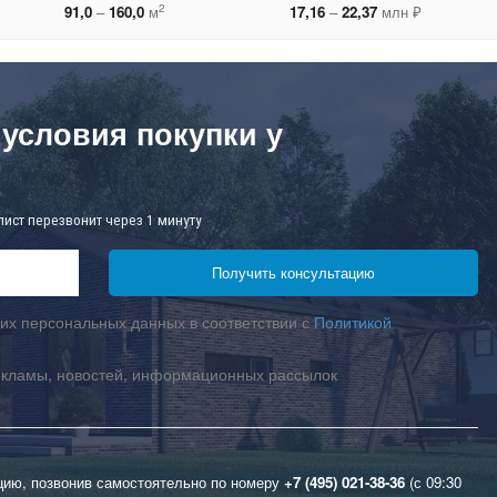
2
91,0
–
160,0
м
17,16
–
22,37
млн ₽
 условия покупки у
лист перезвонит через 1 минуту
их персональных данных в соответствии с
Политикой
екламы, новостей, информационных рассылок
цию, позвонив самостоятельно по номеру
+7 (495) 021-38-36
(с 09:30