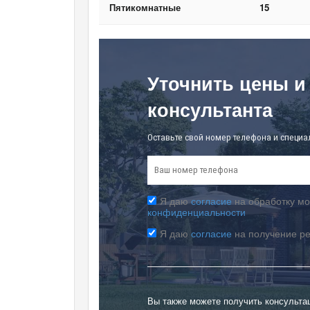
Пятикомнатные
15
Уточнить цены и
консультанта
Оставьте свой номер телефона и специа
Я даю
согласие
на обработку мо
конфиденциальности
Я даю
согласие
на получение р
Вы также можете получить консульта