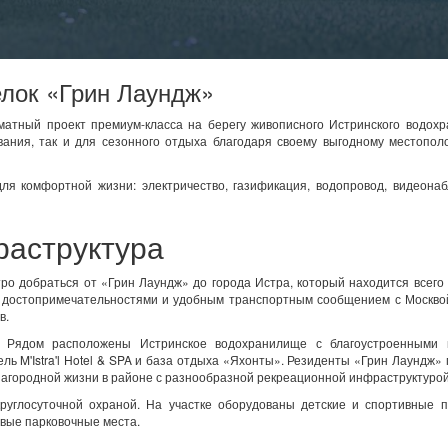
лок «Грин Лаундж»
атный проект премиум-класса на берегу живописного Истринского водохр
ивания, так и для сезонного отдыха благодаря своему выгодному местопо
я комфортной жизни: электричество, газификация, водопровод, видеонаб
раструктура
о добраться от «Грин Лаундж» до города Истра, который находится всего 
 достопримечательностями и удобным транспортным сообщением с Москвой
в.
. Рядом расположены Истринское водохранилище с благоустроенными 
ль M'Istra'l Hotel & SPA и база отдыха «Яхонты». Резиденты «Грин Лаундж»
агородной жизни в районе с разнообразной рекреационной инфраструктуро
руглосуточной охраной. На участке оборудованы детские и спортивные п
евые парковочные места.