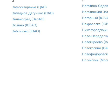
З
Нагатино-Садо
Замоскворечье (ЦАО)
Нагатинский За
Западное Дегунино (САО)
Нагорный (ЮАО
Зеленоград (ЗелАО)
Некрасовка (Ю
Зюзино (ЮЗАО)
Нижегородский
Зябликово (ЮАО)
Ново-Переделки
Новогиреево (В
Новокосино (ВА
Новофедоровск
Ногинский (Моск