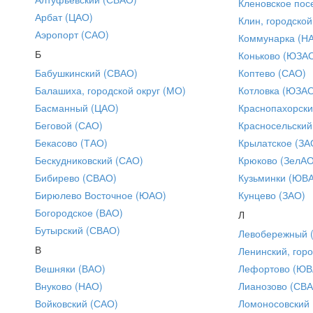
Кленовское пос
Арбат (ЦАО)
Клин, городской
Аэропорт (САО)
Коммунарка (Н
Б
Коньково (ЮЗА
Бабушкинский (СВАО)
Коптево (САО)
Балашиха, городской округ (МО)
Котловка (ЮЗА
Басманный (ЦАО)
Краснопахорски
Беговой (САО)
Красносельский
Бекасово (ТАО)
Крылатское (ЗА
Бескудниковский (САО)
Крюково (ЗелАО
Бибирево (СВАО)
Кузьминки (ЮВ
Бирюлево Восточное (ЮАО)
Кунцево (ЗАО)
Богородское (ВАО)
Л
Бутырский (СВАО)
Левобережный 
В
Ленинский, горо
Вешняки (ВАО)
Лефортово (ЮВ
Внуково (НАО)
Лианозово (СВ
Войковский (САО)
Ломоносовский