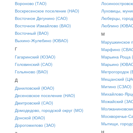
Вороново (ТАО)
Лосиноостровск
Воскресенское поселение (НАО)
Луховицы, муни
Восточное Дегунино (САО)
Люберцы, город
Восточное Измайлово (ВАО)
Люблино (ЮВА
Восточный (ВАО)
М
Выхино-Жулебино (ЮВАО)
Марушкинское 
Г
Марфино (СВА
Гагаринский (ЮЗАО)
Марьина Роща 
Головинский (САО)
Марьино (ЮВА
Гольяново (ВАО)
Метрогородок (
Мещанский (ЦА
Д
Митино (СЗАО)
Даниловский (ЮАО)
Михайлово-Ярце
Десеновское поселение (НАО)
Можайский (ЗА
Дмитровский (САО)
Молжаниновски
Домодедово, городской округ (МО)
Москворечье-С
Донской (ЮАО)
Мытищи, городс
Дорогомилово (ЗАО)
Н