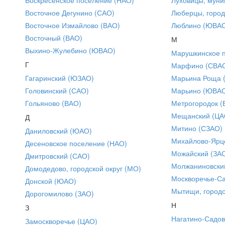
Восточное Дегунино (САО)
Люберцы, город
Восточное Измайлово (ВАО)
Люблино (ЮВА
Восточный (ВАО)
М
Выхино-Жулебино (ЮВАО)
Марушкинское 
Г
Марфино (СВА
Гагаринский (ЮЗАО)
Марьина Роща 
Головинский (САО)
Марьино (ЮВА
Гольяново (ВАО)
Метрогородок (
Мещанский (ЦА
Д
Митино (СЗАО)
Даниловский (ЮАО)
Михайлово-Ярце
Десеновское поселение (НАО)
Можайский (ЗА
Дмитровский (САО)
Молжаниновски
Домодедово, городской округ (МО)
Москворечье-С
Донской (ЮАО)
Мытищи, городс
Дорогомилово (ЗАО)
Н
З
Нагатино-Садо
Замоскворечье (ЦАО)