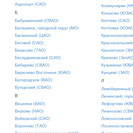
Аэропорт (САО)
Коммунарка (Н
Б
Коньково (ЮЗА
Бабушкинский (СВАО)
Коптево (САО)
Балашиха, городской округ (МО)
Котловка (ЮЗА
Басманный (ЦАО)
Краснопахорски
Беговой (САО)
Красносельский
Бекасово (ТАО)
Крылатское (ЗА
Бескудниковский (САО)
Крюково (ЗелАО
Бибирево (СВАО)
Кузьминки (ЮВ
Бирюлево Восточное (ЮАО)
Кунцево (ЗАО)
Богородское (ВАО)
Л
Бутырский (СВАО)
Левобережный 
В
Ленинский, горо
Вешняки (ВАО)
Лефортово (ЮВ
Внуково (НАО)
Лианозово (СВ
Войковский (САО)
Ломоносовский
Вороново (ТАО)
Лосиноостровск
Воскресенское поселение (НАО)
Луховицы, муни