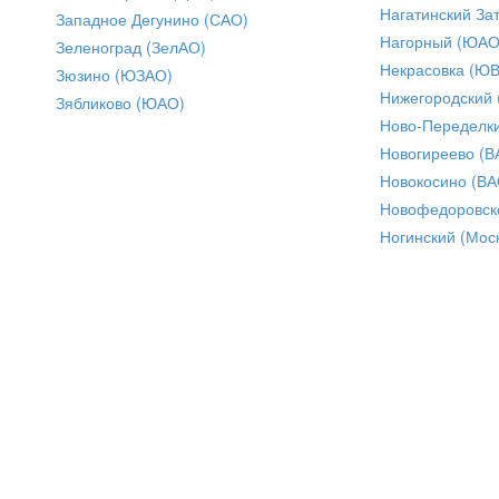
Нагатинский За
Западное Дегунино (САО)
Нагорный (ЮАО
Зеленоград (ЗелАО)
Некрасовка (Ю
Зюзино (ЮЗАО)
Нижегородский
Зябликово (ЮАО)
Ново-Переделки
Новогиреево (В
Новокосино (ВА
Новофедоровск
Ногинский (Моск