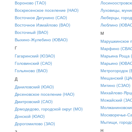
Вороново (ТАО)
Лосиноостровск
Воскресенское поселение (НАО)
Луховицы, муни
Восточное Дегунино (САО)
Люберцы, город
Восточное Измайлово (ВАО)
Люблино (ЮВА
Восточный (ВАО)
М
Выхино-Жулебино (ЮВАО)
Марушкинское 
Г
Марфино (СВА
Гагаринский (ЮЗАО)
Марьина Роща 
Головинский (САО)
Марьино (ЮВА
Гольяново (ВАО)
Метрогородок (
Мещанский (ЦА
Д
Митино (СЗАО)
Даниловский (ЮАО)
Михайлово-Ярце
Десеновское поселение (НАО)
Можайский (ЗА
Дмитровский (САО)
Молжаниновски
Домодедово, городской округ (МО)
Москворечье-С
Донской (ЮАО)
Мытищи, городс
Дорогомилово (ЗАО)
Н
З