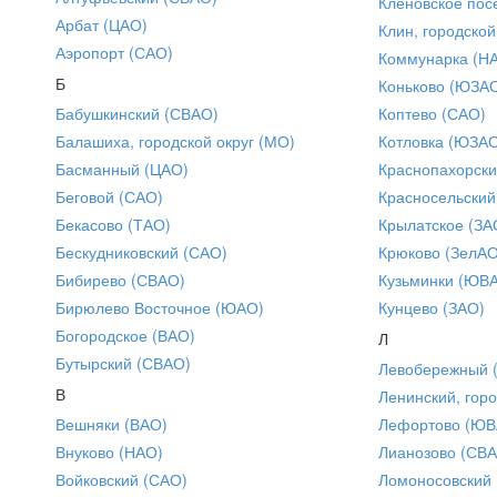
Кленовское пос
Арбат (ЦАО)
Клин, городской
Аэропорт (САО)
Коммунарка (Н
Б
Коньково (ЮЗА
Бабушкинский (СВАО)
Коптево (САО)
Балашиха, городской округ (МО)
Котловка (ЮЗА
Басманный (ЦАО)
Краснопахорски
Беговой (САО)
Красносельский
Бекасово (ТАО)
Крылатское (ЗА
Бескудниковский (САО)
Крюково (ЗелАО
Бибирево (СВАО)
Кузьминки (ЮВ
Бирюлево Восточное (ЮАО)
Кунцево (ЗАО)
Богородское (ВАО)
Л
Бутырский (СВАО)
Левобережный 
В
Ленинский, горо
Вешняки (ВАО)
Лефортово (ЮВ
Внуково (НАО)
Лианозово (СВ
Войковский (САО)
Ломоносовский