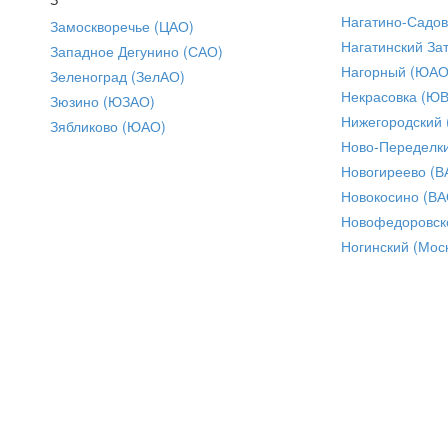
Нагатино-Садо
Замоскворечье (ЦАО)
Нагатинский За
Западное Дегунино (САО)
Нагорный (ЮАО
Зеленоград (ЗелАО)
Некрасовка (Ю
Зюзино (ЮЗАО)
Нижегородский
Зябликово (ЮАО)
Ново-Переделки
Новогиреево (В
Новокосино (ВА
Новофедоровск
Ногинский (Моск