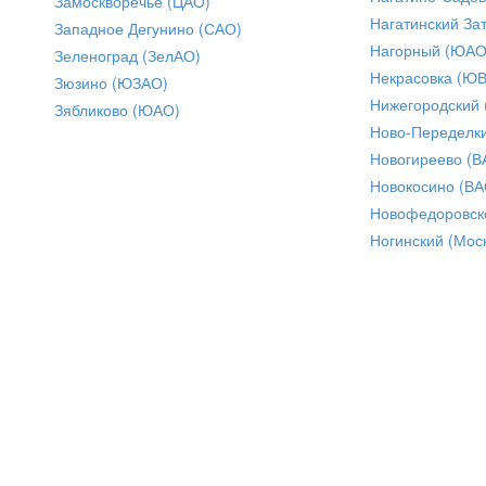
Замоскворечье (ЦАО)
Нагатинский За
Западное Дегунино (САО)
Нагорный (ЮАО
Зеленоград (ЗелАО)
Некрасовка (Ю
Зюзино (ЮЗАО)
Нижегородский
Зябликово (ЮАО)
Ново-Переделки
Новогиреево (В
Новокосино (ВА
Новофедоровск
Ногинский (Моск