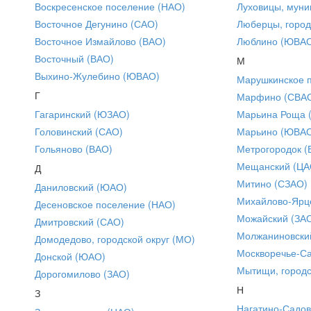
Воскресенское поселение (НАО)
Луховицы, муни
Восточное Дегунино (САО)
Люберцы, город
Восточное Измайлово (ВАО)
Люблино (ЮВА
Восточный (ВАО)
М
Выхино-Жулебино (ЮВАО)
Марушкинское 
Г
Марфино (СВА
Гагаринский (ЮЗАО)
Марьина Роща 
Головинский (САО)
Марьино (ЮВА
Гольяново (ВАО)
Метрогородок (
Мещанский (ЦА
Д
Митино (СЗАО)
Даниловский (ЮАО)
Михайлово-Ярце
Десеновское поселение (НАО)
Можайский (ЗА
Дмитровский (САО)
Молжаниновски
Домодедово, городской округ (МО)
Москворечье-С
Донской (ЮАО)
Мытищи, городс
Дорогомилово (ЗАО)
Н
З
Нагатино-Садо