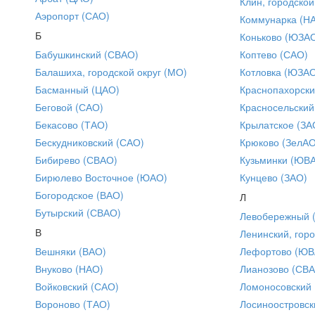
Клин, городской
Аэропорт (САО)
Коммунарка (Н
Б
Коньково (ЮЗА
Бабушкинский (СВАО)
Коптево (САО)
Балашиха, городской округ (МО)
Котловка (ЮЗА
Басманный (ЦАО)
Краснопахорски
Беговой (САО)
Красносельский
Бекасово (ТАО)
Крылатское (ЗА
Бескудниковский (САО)
Крюково (ЗелАО
Бибирево (СВАО)
Кузьминки (ЮВ
Бирюлево Восточное (ЮАО)
Кунцево (ЗАО)
Богородское (ВАО)
Л
Бутырский (СВАО)
Левобережный 
В
Ленинский, горо
Вешняки (ВАО)
Лефортово (ЮВ
Внуково (НАО)
Лианозово (СВ
Войковский (САО)
Ломоносовский
Вороново (ТАО)
Лосиноостровск