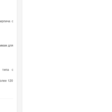
ирпича с
аммам для
о типа с
более 120