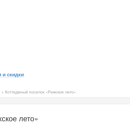
 и скидки
н
>
Коттеджный поселок «Рижское лето»
ское лето»