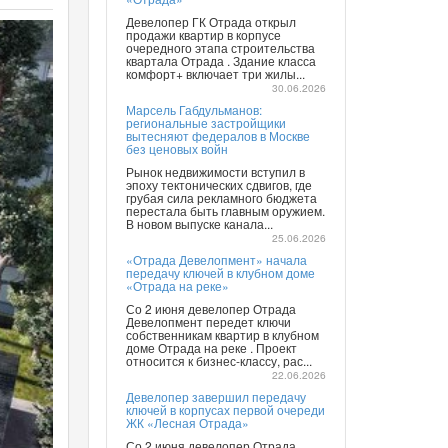
Девелопер ГК Отрада открыл
продажи квартир в корпусе
очередного этапа строительства
квартала Отрада . Здание класса
комфорт+ включает три жилы...
30.06.2026
Марсель Габдульманов:
региональные застройщики
вытесняют федералов в Москве
без ценовых войн
Рынок недвижимости вступил в
эпоху тектонических сдвигов, где
грубая сила рекламного бюджета
перестала быть главным оружием.
В новом выпуске канала...
25.06.2026
«Отрада Девелопмент» начала
передачу ключей в клубном доме
«Отрада на реке»
Со 2 июня девелопер Отрада
Девелопмент передет ключи
собственникам квартир в клубном
доме Отрада на реке . Проект
относится к бизнес-классу, рас...
22.06.2026
Девелопер завершил передачу
ключей в корпусах первой очереди
ЖК «Лесная Отрада»
Со 2 июня девелопер Отрада