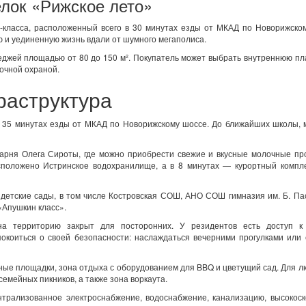
лок «Рижское лето»
-класса, расположенный всего в 30 минутах езды от МКАД по Новорижско
ю и уединенную жизнь вдали от шумного мегаполиса.
теджей площадью от 80 до 150 м². Покупатель может выбрать внутреннюю пл
точной охраной.
раструктура
 35 минутах езды от МКАД по Новорижскому шоссе. До ближайших школы, 
арня Олега Сироты, где можно приобрести свежие и вкусные молочные пр
положено Истринское водохранилище, а в 8 минутах — курортный комплек
детские сады, в том числе Костровская СОШ, АНО СОШ гимназия им. Б. Па
«Апушкин класс».
на территорию закрыт для посторонних. У резидентов есть доступ к
окоиться о своей безопасности: наслаждаться вечерними прогулками или
ные площадки, зона отдыха с оборудованием для BBQ и цветущий сад. Для 
 семейных пикников, а также зона воркаута.
трализованное электроснабжение, водоснабжение, канализацию, высокоск