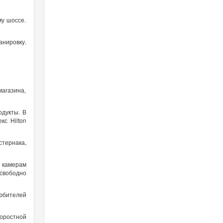
му шоссе.
анировку.
магазина,
одукты. В
с Hilton
стернака,
 камерам
 свободно
любителей
оростной