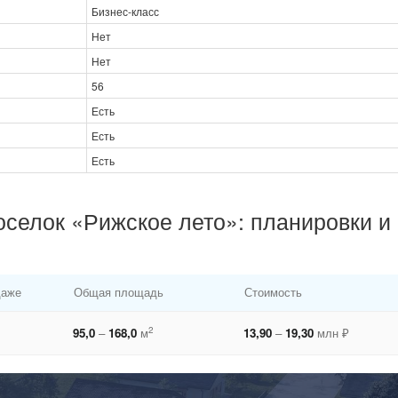
Бизнес-класс
Нет
Нет
56
Есть
Есть
Есть
оселок «Рижское лето»: планировки и
даже
Общая площадь
Стоимость
2
95,0
–
168,0
м
13,90
–
19,30
млн ₽