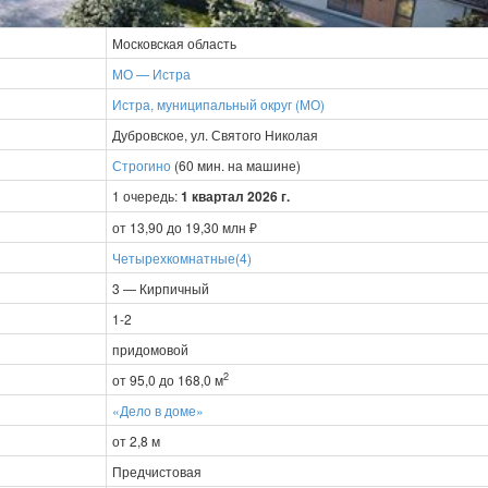
Московская область
МО — Истра
Истра, муниципальный округ (МО)
Дубровское, ул. Святого Николая
Строгино
(60 мин. на машине)
1 очередь:
1 квартал 2026 г.
от 13,90 до 19,30 млн ₽
Четырехкомнатные(4)
3 — Кирпичный
1-2
придомовой
2
от 95,0 до 168,0 м
«Дело в доме»
от 2,8 м
Предчистовая