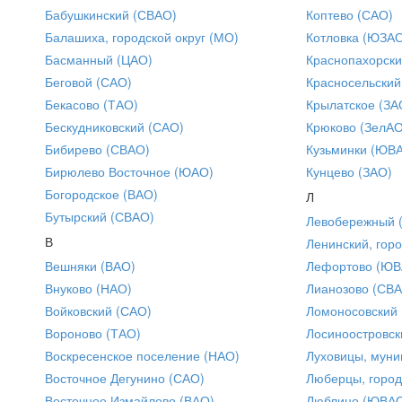
Бабушкинский (СВАО)
Коптево (САО)
Балашиха, городской округ (МО)
Котловка (ЮЗА
Басманный (ЦАО)
Краснопахорски
Беговой (САО)
Красносельский
Бекасово (ТАО)
Крылатское (ЗА
Бескудниковский (САО)
Крюково (ЗелАО
Бибирево (СВАО)
Кузьминки (ЮВ
Бирюлево Восточное (ЮАО)
Кунцево (ЗАО)
Богородское (ВАО)
Л
Бутырский (СВАО)
Левобережный 
В
Ленинский, горо
Вешняки (ВАО)
Лефортово (ЮВ
Внуково (НАО)
Лианозово (СВ
Войковский (САО)
Ломоносовский
Вороново (ТАО)
Лосиноостровск
Воскресенское поселение (НАО)
Луховицы, муни
Восточное Дегунино (САО)
Люберцы, город
Восточное Измайлово (ВАО)
Люблино (ЮВА