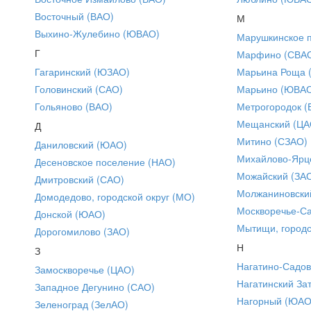
Восточный (ВАО)
М
Выхино-Жулебино (ЮВАО)
Марушкинское 
Г
Марфино (СВА
Гагаринский (ЮЗАО)
Марьина Роща 
Головинский (САО)
Марьино (ЮВА
Гольяново (ВАО)
Метрогородок (
Мещанский (ЦА
Д
Митино (СЗАО)
Даниловский (ЮАО)
Михайлово-Ярце
Десеновское поселение (НАО)
Можайский (ЗА
Дмитровский (САО)
Молжаниновски
Домодедово, городской округ (МО)
Москворечье-С
Донской (ЮАО)
Мытищи, городс
Дорогомилово (ЗАО)
Н
З
Нагатино-Садо
Замоскворечье (ЦАО)
Нагатинский За
Западное Дегунино (САО)
Нагорный (ЮАО
Зеленоград (ЗелАО)