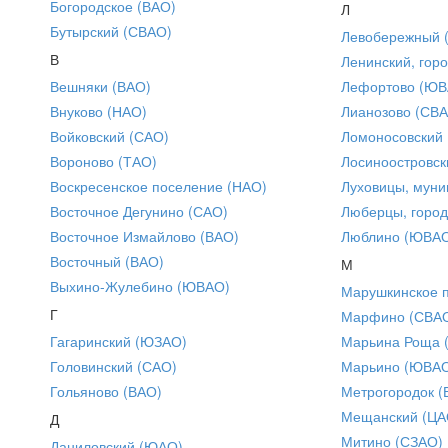
Богородское (ВАО)
Л
Бутырский (СВАО)
Левобережный 
В
Ленинский, горо
Вешняки (ВАО)
Лефортово (ЮВ
Внуково (НАО)
Лианозово (СВ
Войковский (САО)
Ломоносовский
Вороново (ТАО)
Лосиноостровск
Воскресенское поселение (НАО)
Луховицы, муни
Восточное Дегунино (САО)
Люберцы, город
Восточное Измайлово (ВАО)
Люблино (ЮВА
Восточный (ВАО)
М
Выхино-Жулебино (ЮВАО)
Марушкинское 
Г
Марфино (СВА
Гагаринский (ЮЗАО)
Марьина Роща 
Головинский (САО)
Марьино (ЮВА
Гольяново (ВАО)
Метрогородок (
Мещанский (ЦА
Д
Митино (СЗАО)
Даниловский (ЮАО)