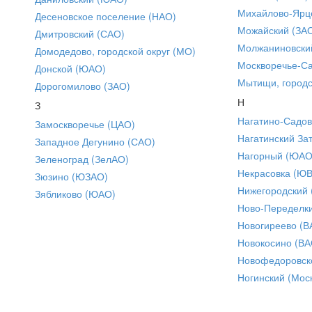
Михайлово-Ярце
Десеновское поселение (НАО)
Можайский (ЗА
Дмитровский (САО)
Молжаниновски
Домодедово, городской округ (МО)
Москворечье-С
Донской (ЮАО)
Мытищи, городс
Дорогомилово (ЗАО)
Н
З
Нагатино-Садо
Замоскворечье (ЦАО)
Нагатинский За
Западное Дегунино (САО)
Нагорный (ЮАО
Зеленоград (ЗелАО)
Некрасовка (Ю
Зюзино (ЮЗАО)
Нижегородский
Зябликово (ЮАО)
Ново-Переделки
Новогиреево (В
Новокосино (ВА
Новофедоровск
Ногинский (Моск