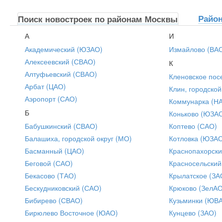
Райо
Поиск новостроек по районам Москвы
А
И
Академический (ЮЗАО)
Измайлово (ВА
Алексеевский (СВАО)
К
Алтуфьевский (СВАО)
Кленовское пос
Арбат (ЦАО)
Клин, городской
Аэропорт (САО)
Коммунарка (Н
Б
Коньково (ЮЗА
Бабушкинский (СВАО)
Коптево (САО)
Балашиха, городской округ (МО)
Котловка (ЮЗА
Басманный (ЦАО)
Краснопахорски
Беговой (САО)
Красносельский
Бекасово (ТАО)
Крылатское (ЗА
Бескудниковский (САО)
Крюково (ЗелАО
Бибирево (СВАО)
Кузьминки (ЮВ
Бирюлево Восточное (ЮАО)
Кунцево (ЗАО)