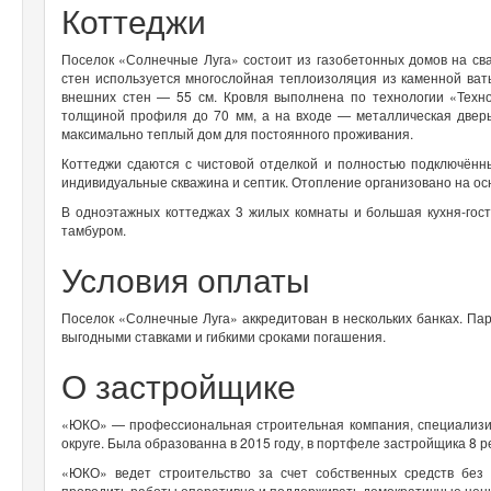
Коттеджи
Поселок «Солнечные Луга» состоит из газобетонных домов на св
стен используется многослойная теплоизоляция из каменной ват
внешних стен — 55 см. Кровля выполнена по технологии «Техно
толщиной профиля до 70 мм, а на входе — металлическая дверь
максимально теплый дом для постоянного проживания.
Коттеджи сдаются с чистовой отделкой и полностью подключён
индивидуальные скважина и септик. Отопление организовано на ос
В одноэтажных коттеджах 3 жилых комнаты и большая кухня-гост
тамбуром.
Условия оплаты
Поселок «Солнечные Луга» аккредитован в нескольких банках. П
выгодными ставками и гибкими сроками погашения.
О застройщике
«ЮКО» — профессиональная строительная компания, специализи
округе. Была образованна в 2015 году, в портфеле застройщика 8
«ЮКО» ведет строительство за счет собственных средств без
проводить работы оперативно и поддерживать демократичные цен