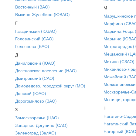
Восточный (ВАО)
М
Выхино-Жулебино (ЮВАО)
Марушкинское 
Г
Марфино (СВА
Гагаринский (ЮЗАО)
Марьина Роща 
Головинский (САО)
Марьино (ЮВА
Гольяново (ВАО)
Метрогородок (
Мещанский (ЦА
Д
Митино (СЗАО)
Даниловский (ЮАО)
Михайлово-Ярце
Десеновское поселение (НАО)
Можайский (ЗА
Дмитровский (САО)
Молжаниновски
Домодедово, городской округ (МО)
Москворечье-С
Донской (ЮАО)
Мытищи, городс
Дорогомилово (ЗАО)
Н
З
Нагатино-Садо
Замоскворечье (ЦАО)
Нагатинский За
Западное Дегунино (САО)
Нагорный (ЮАО
Зеленоград (ЗелАО)