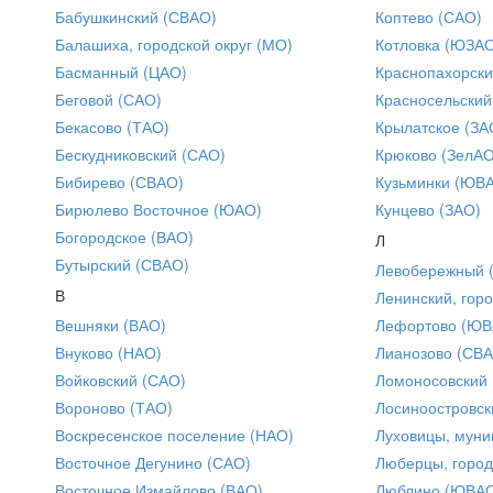
Бабушкинский (СВАО)
Коптево (САО)
Балашиха, городской округ (МО)
Котловка (ЮЗА
Басманный (ЦАО)
Краснопахорски
Беговой (САО)
Красносельский
Бекасово (ТАО)
Крылатское (ЗА
Бескудниковский (САО)
Крюково (ЗелАО
Бибирево (СВАО)
Кузьминки (ЮВ
Бирюлево Восточное (ЮАО)
Кунцево (ЗАО)
Богородское (ВАО)
Л
Бутырский (СВАО)
Левобережный 
В
Ленинский, горо
Вешняки (ВАО)
Лефортово (ЮВ
Внуково (НАО)
Лианозово (СВ
Войковский (САО)
Ломоносовский
Вороново (ТАО)
Лосиноостровск
Воскресенское поселение (НАО)
Луховицы, муни
Восточное Дегунино (САО)
Люберцы, город
Восточное Измайлово (ВАО)
Люблино (ЮВА