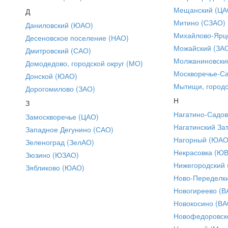
Мещанский (ЦА
Д
Митино (СЗАО)
Даниловский (ЮАО)
Михайлово-Ярце
Десеновское поселение (НАО)
Можайский (ЗА
Дмитровский (САО)
Молжаниновски
Домодедово, городской округ (МО)
Москворечье-С
Донской (ЮАО)
Мытищи, городс
Дорогомилово (ЗАО)
Н
З
Нагатино-Садо
Замоскворечье (ЦАО)
Нагатинский За
Западное Дегунино (САО)
Нагорный (ЮАО
Зеленоград (ЗелАО)
Некрасовка (Ю
Зюзино (ЮЗАО)
Нижегородский
Зябликово (ЮАО)
Ново-Переделки
Новогиреево (В
Новокосино (ВА
Новофедоровск