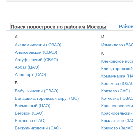
Райо
Поиск новостроек по районам Москвы
А
И
Академический (ЮЗАО)
Измайлово (ВА
Алексеевский (СВАО)
К
Алтуфьевский (СВАО)
Кленовское пос
Арбат (ЦАО)
Клин, городской
Аэропорт (САО)
Коммунарка (Н
Б
Коньково (ЮЗА
Бабушкинский (СВАО)
Коптево (САО)
Балашиха, городской округ (МО)
Котловка (ЮЗА
Басманный (ЦАО)
Краснопахорски
Беговой (САО)
Красносельский
Бекасово (ТАО)
Крылатское (ЗА
Бескудниковский (САО)
Крюково (ЗелАО