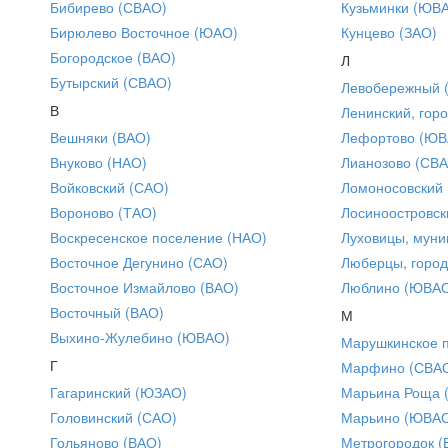
Бибирево (СВАО)
Кузьминки (ЮВ
Бирюлево Восточное (ЮАО)
Кунцево (ЗАО)
Богородское (ВАО)
Л
Бутырский (СВАО)
Левобережный 
В
Ленинский, горо
Вешняки (ВАО)
Лефортово (ЮВ
Внуково (НАО)
Лианозово (СВ
Войковский (САО)
Ломоносовский
Вороново (ТАО)
Лосиноостровск
Воскресенское поселение (НАО)
Луховицы, муни
Восточное Дегунино (САО)
Люберцы, город
Восточное Измайлово (ВАО)
Люблино (ЮВА
Восточный (ВАО)
М
Выхино-Жулебино (ЮВАО)
Марушкинское 
Г
Марфино (СВА
Гагаринский (ЮЗАО)
Марьина Роща 
Головинский (САО)
Марьино (ЮВА
Гольяново (ВАО)
Метрогородок (