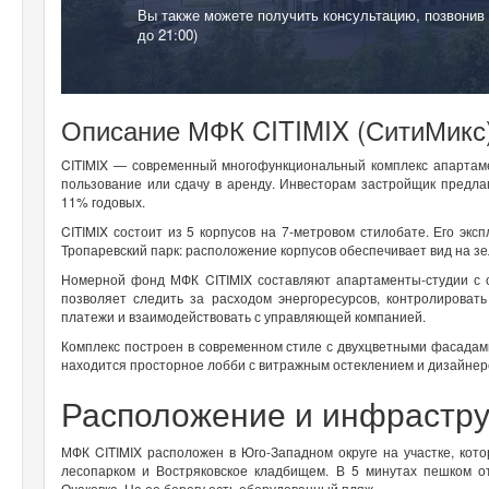
Вы также можете получить консультацию, позвонив
до 21:00)
Описание МФК CITIMIX (СитиМикс
CITIMIX — современный многофункциональный комплекс апартам
пользование или сдачу в аренду. Инвесторам застройщик предла
11% годовых.
CITIMIX состоит из 5 корпусов на 7-метровом стилобате. Его эк
Тропаревский парк: расположение корпусов обеспечивает вид на з
Номерной фонд МФК CITIMIX составляют апартаменты-студии с о
позволяет следить за расходом энергоресурсов, контролироват
платежи и взаимодействовать с управляющей компанией.
Комплекс построен в современном стиле с двухцветными фасадами
находится просторное лобби с витражным остеклением и дизайнер
Расположение и инфрастру
МФК CITIMIX расположен в Юго-Западном округе на участке, ко
лесопарком и Востряковское кладбищем. В 5 минутах пешком о
Очаковка. На ее берегу есть оборудованный пляж.