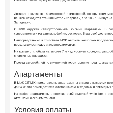
Локация отличается безмятежной атмосферой, но при этом мож
пешком находится станция метро «Озерная», а за 10 – 15 минут н
Западная».
CITIMIX окружен благоустроенными жилыми кварталами. В со
супермаркеты и магазины, кофейни, ресторан. В шаговой доступнос
Непосредственно в стилобате МФК открыты несколько продуктовы
проката велосипедов и электросамокатов.
На крыше стилобата на высоте 7 м над уровнем соседних улиц об
спортивные площадки.
Проезд автомобилей по внутренней территории не предполагается
Апартаменты
В МФК CITIMIX представлены апартаменты-студии с высокими пот
до 24 м², что помещает их в категорию самых ходовых и ликвидных
На выбор апартаменты в предчистовой отделкой white box и р
оттенками и серыми тонами.
Условия оплаты