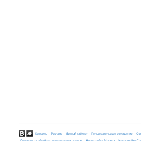
Контакты
Реклама
Личный кабинет
Пользовательское соглашение
Сог
Согласие на обработку персональных данных
Новостройки Москвы
Новостройки Сан