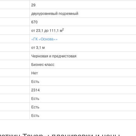
29
двухуровневый подземный
670
2
от 23,1 до 111,1 м
«ГК «Основа»»
от 3,1 м
Черновая и предчистовая
Бизнес-класс
Нет
Есть
2314
Есть
Есть
Есть
ткин Тауэр»: планировки и цены