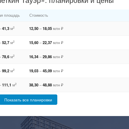
я площадь
Стоимость
2
–
41,3
м
12,50
–
18,05
млн ₽
2
–
52,7
м
15,60
–
22,37
млн ₽
2
–
78,6
м
16,34
–
29,86
млн ₽
2
–
99,2
м
19,03
–
45,09
млн ₽
2
–
111,1
м
38,30
–
48,88
млн ₽
Показать все планировки