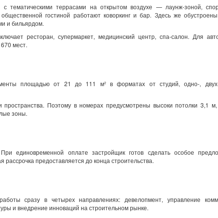
 с тематическими террасами на открытом воздухе — лаунж-зоной, спо
 общественной гостиной работают коворкинг и бар. Здесь же обустроены
ми и бильярдом.
ключает ресторан, супермаркет, медицинский центр, спа-салон. Для авт
 670 мест.
енты площадью от 21 до 111 м² в форматах от студий, одно-, двух-
 пространства. Поэтому в номерах предусмотрены высоки потолки 3,1 м,
илые зоны.
. При единовременной оплате застройщик готов сделать особое предл
я рассрочка предоставляется до конца строительства.
работы сразу в четырех направлениях: девелопмент, управление комм
туры и внедрение инноваций на строительном рынке.