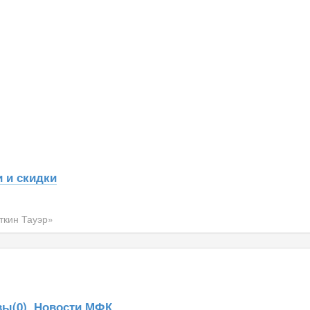
 и скидки
кин Тауэр»
ы(0)
Новости МФК