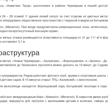
асса «Наметкин Тауэр» расположен в районе Черемушки в пешей доступ
 24 – 29 этажей. У здания легкий силуэт за счет отделки из цветных мета
е оборудовано общественное пространство с террасой и видом на Битцевски
о» (Macanoo). При входе предусмотрены рекреационные зоны, колясочные
езидентов круглосуточный консьерж-сервис.
На жилых этажах размещаются апартаменты площадью от 21 до 111 м² в фо
 составляет 3,1 м.
раструктура
и метро «Новые Черемушки», «Калужская», «Воронцовская» и «Зюзино». До
 автомобиле до Ленинского проспекта можно доехать за 10 минут, до Садово
 супермаркетов. Рядом работают фитнесс-клуб, кружки и спортивная школа
 детских садов. В 10 минутах открыт ТРЦ «Калужский» с кинотеатром.
ли велосипеде находятся Воронцовский парк, Битцевский лесопарк и парк
работано международным бюро «Маканол» (Mecanoo). В закрытом дворе разб
щадка, маршруты для прогулок с маленькими детьми в колясках, скверы д