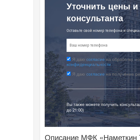
Уточнить цены и
консультанта
Оставьте свой номер телефона и специа
Я даю
согласие
на обработку мо
конфиденциальности
Я даю
согласие
на получение р
Вы также можете получить консульта
до 21:00)
Описание МФК «Наметкин 