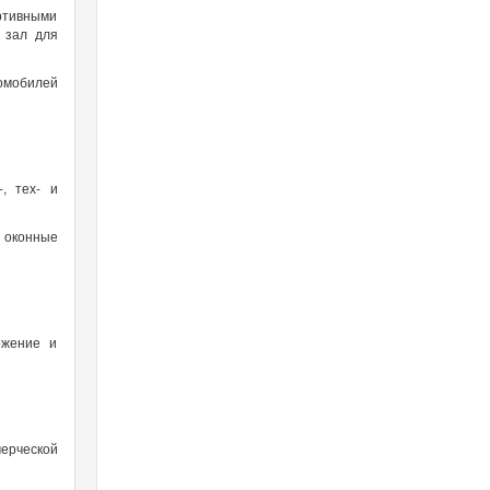
ртивными
 зал для
омобилей
, тех- и
 оконные
ожение и
ерческой