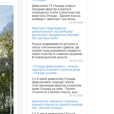
Девелопер ГК Отрада открыл
продажи квартир в корпусе
очередного этапа строительства
квартала Отрада . Здание класса
комфорт+ включает три жилы...
30.06.2026
Марсель Габдульманов:
региональные застройщики
вытесняют федералов в Москве
без ценовых войн
Рынок недвижимости вступил в
эпоху тектонических сдвигов, где
грубая сила рекламного бюджета
перестала быть главным оружием.
В новом выпуске канала...
25.06.2026
«Отрада Девелопмент» начала
передачу ключей в клубном доме
«Отрада на реке»
Со 2 июня девелопер Отрада
Девелопмент передет ключи
собственникам квартир в клубном
доме Отрада на реке . Проект
относится к бизнес-классу, рас...
22.06.2026
Девелопер завершил передачу
ключей в корпусах первой очереди
ЖК «Лесная Отрада»
Со 2 июня девелопер Отрада