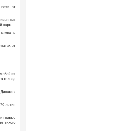
ности от
ллических
й парк.
, комнаты
рматах от
 любой из
го кольца
 «Динамо»
 70-летия
ит парк с
ля тихого