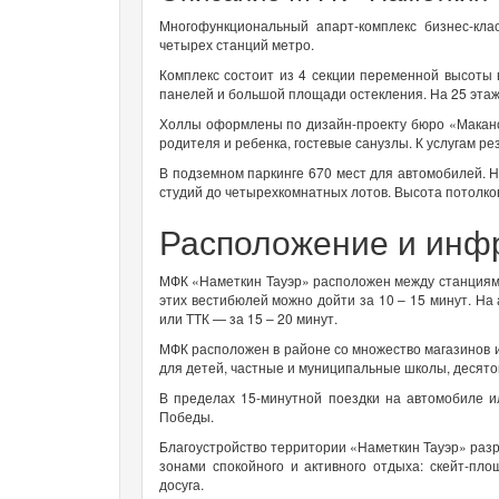
Многофункциональный апарт-комплекс бизнес-кл
четырех станций метро.
Комплекс состоит из 4 секции переменной высоты в
панелей и большой площади остекления. На 25 этаж
Холлы оформлены по дизайн-проекту бюро «Макано
родителя и ребенка, гостевые санузлы. К услугам р
В подземном паркинге 670 мест для автомобилей. 
студий до четырехкомнатных лотов. Высота потолков
Расположение и инф
МФК «Наметкин Тауэр» расположен между станциям
этих вестибюлей можно дойти за 10 – 15 минут. На
или ТТК — за 15 – 20 минут.
МФК расположен в районе со множество магазинов и
для детей, частные и муниципальные школы, десяток
В пределах 15-минутной поездки на автомобиле и
Победы.
Благоустройство территории «Наметкин Тауэр» раз
зонами спокойного и активного отдыха: скейт-пло
досуга.