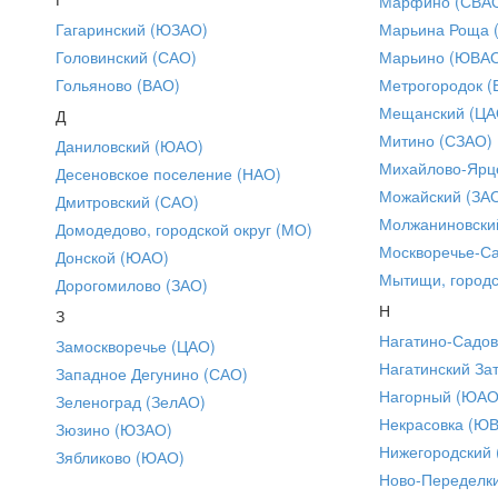
Марфино (СВА
Гагаринский (ЮЗАО)
Марьина Роща 
Головинский (САО)
Марьино (ЮВА
Гольяново (ВАО)
Метрогородок (
Мещанский (ЦА
Д
Митино (СЗАО)
Даниловский (ЮАО)
Михайлово-Ярце
Десеновское поселение (НАО)
Можайский (ЗА
Дмитровский (САО)
Молжаниновски
Домодедово, городской округ (МО)
Москворечье-С
Донской (ЮАО)
Мытищи, городс
Дорогомилово (ЗАО)
Н
З
Нагатино-Садо
Замоскворечье (ЦАО)
Нагатинский За
Западное Дегунино (САО)
Нагорный (ЮАО
Зеленоград (ЗелАО)
Некрасовка (Ю
Зюзино (ЮЗАО)
Нижегородский
Зябликово (ЮАО)
Ново-Переделки