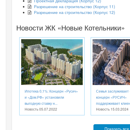
Проектная декларация (Корпус 12)
Разрешение на строительство (Корпус 11)
Разрешение на строительство (Корпус 12)
Новости ЖК «Новые Котельники»
Ипотека 0,1%: Концерн «Русич»
Семья заслуживает 
и «Дом.РФ» установили
концерн «РУСИЧ»
выгодную ставку н...
поддерживает клиент
Новость
05.07.2022
Новость
15.03.2024
Показать все