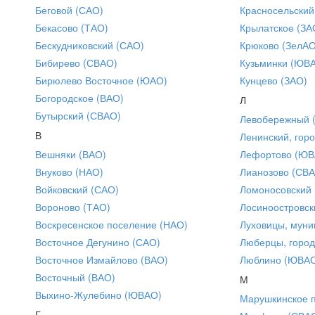
Беговой (САО)
Красносельский
Бекасово (ТАО)
Крылатское (ЗА
Бескудниковский (САО)
Крюково (ЗелАО
Бибирево (СВАО)
Кузьминки (ЮВ
Бирюлево Восточное (ЮАО)
Кунцево (ЗАО)
Богородское (ВАО)
Л
Бутырский (СВАО)
Левобережный 
В
Ленинский, горо
Вешняки (ВАО)
Лефортово (ЮВ
Внуково (НАО)
Лианозово (СВ
Войковский (САО)
Ломоносовский
Вороново (ТАО)
Лосиноостровск
Воскресенское поселение (НАО)
Луховицы, муни
Восточное Дегунино (САО)
Люберцы, город
Восточное Измайлово (ВАО)
Люблино (ЮВА
Восточный (ВАО)
М
Выхино-Жулебино (ЮВАО)
Марушкинское 
Г