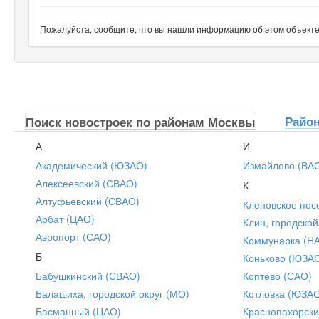
Пожалуйста, сообщите, что вы нашли информацию об этом объекте н
Райо
Поиск новостроек по районам Москвы
А
И
Академический (ЮЗАО)
Измайлово (ВА
Алексеевский (СВАО)
К
Алтуфьевский (СВАО)
Кленовское пос
Арбат (ЦАО)
Клин, городской
Аэропорт (САО)
Коммунарка (Н
Б
Коньково (ЮЗА
Бабушкинский (СВАО)
Коптево (САО)
Балашиха, городской округ (МО)
Котловка (ЮЗА
Басманный (ЦАО)
Краснопахорски