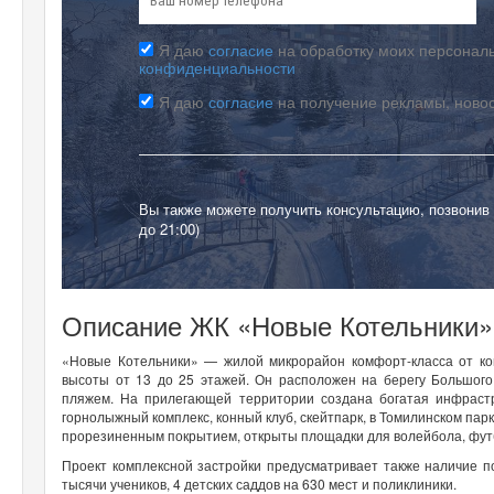
Я даю
согласие
на обработку моих персональ
конфиденциальности
Я даю
согласие
на получение рекламы, ново
Вы также можете получить консультацию, позвонив
до 21:00)
Описание ЖК «Новые Котельники»
«Новые Котельники» — жилой микрорайон комфорт-класса от ко
высоты от 13 до 25 этажей. Он расположен на берегу Большого
пляжем. На прилегающей территории создана богатая инфрастр
горнолыжный комплекс, конный клуб, скейтпарк, в Томилинском п
прорезиненным покрытием, открыты площадки для волейбола, футб
Проект комплексной застройки предусматривает также наличие п
тысячи учеников, 4 детских саддов на 630 мест и поликлиники.