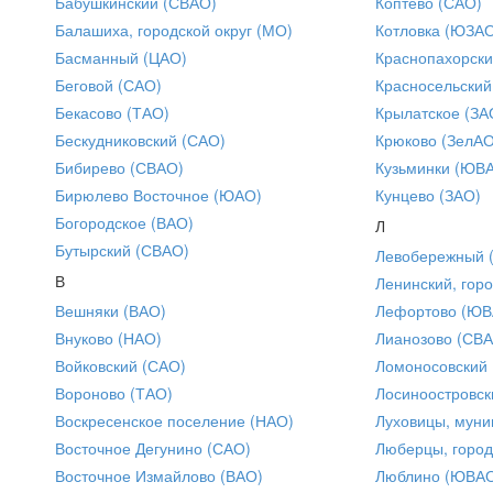
Бабушкинский (СВАО)
Коптево (САО)
Балашиха, городской округ (МО)
Котловка (ЮЗА
Басманный (ЦАО)
Краснопахорски
Беговой (САО)
Красносельский
Бекасово (ТАО)
Крылатское (ЗА
Бескудниковский (САО)
Крюково (ЗелАО
Бибирево (СВАО)
Кузьминки (ЮВ
Бирюлево Восточное (ЮАО)
Кунцево (ЗАО)
Богородское (ВАО)
Л
Бутырский (СВАО)
Левобережный 
В
Ленинский, горо
Вешняки (ВАО)
Лефортово (ЮВ
Внуково (НАО)
Лианозово (СВ
Войковский (САО)
Ломоносовский
Вороново (ТАО)
Лосиноостровск
Воскресенское поселение (НАО)
Луховицы, муни
Восточное Дегунино (САО)
Люберцы, город
Восточное Измайлово (ВАО)
Люблино (ЮВА