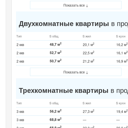
Показать все ↓
в про
Двухкомнатные квартиры
Тип
S общ.
S жил
S кухн
2
48,7 м
2
2
2 ккв
20,1 м
16,2 м
2
52,7 м
2
2
2 ккв
22,5 м
16,1 м
2
50,7 м
2
2
2 ккв
21,2 м
16,9 м
Показать все ↓
в про
Трехкомнатные квартиры
Тип
S общ.
S жил
S кухн
2
56,2 м
2
2
3 ккв
27,3 м
19,4 м
2
68,8 м
3 ккв
—
—
2
68,9 м
2
2
3 ккв
32,0 м
20,0 м