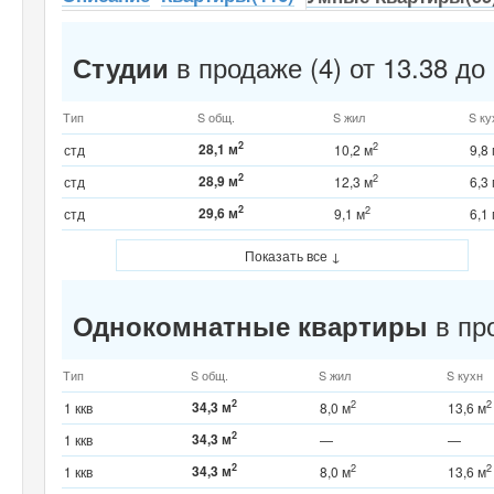
в продаже (4) от 13.38 до
Студии
Тип
S общ.
S жил
S ку
2
28,1 м
2
стд
10,2 м
9,8
2
28,9 м
2
стд
12,3 м
6,3
2
29,6 м
2
стд
9,1 м
6,1
Показать все ↓
в про
Однокомнатные квартиры
Тип
S общ.
S жил
S кухн
2
34,3 м
2
2
1 ккв
8,0 м
13,6 м
2
34,3 м
1 ккв
—
—
2
34,3 м
2
2
1 ккв
8,0 м
13,6 м