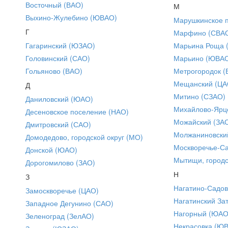
Восточный (ВАО)
М
Выхино-Жулебино (ЮВАО)
Марушкинское 
Г
Марфино (СВА
Гагаринский (ЮЗАО)
Марьина Роща 
Головинский (САО)
Марьино (ЮВА
Гольяново (ВАО)
Метрогородок (
Мещанский (ЦА
Д
Митино (СЗАО)
Даниловский (ЮАО)
Михайлово-Ярце
Десеновское поселение (НАО)
Можайский (ЗА
Дмитровский (САО)
Молжаниновски
Домодедово, городской округ (МО)
Москворечье-С
Донской (ЮАО)
Мытищи, городс
Дорогомилово (ЗАО)
Н
З
Нагатино-Садо
Замоскворечье (ЦАО)
Нагатинский За
Западное Дегунино (САО)
Нагорный (ЮАО
Зеленоград (ЗелАО)
Некрасовка (Ю