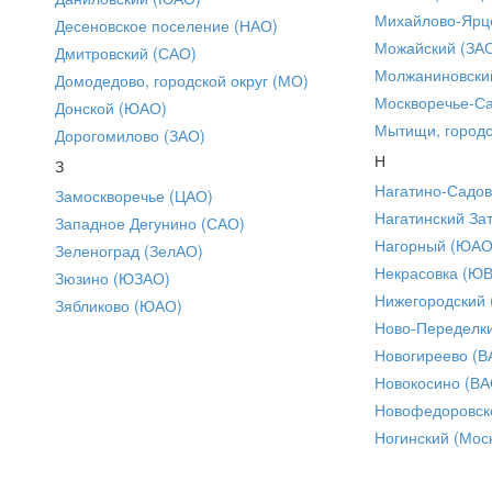
Михайлово-Ярце
Десеновское поселение (НАО)
Можайский (ЗА
Дмитровский (САО)
Молжаниновски
Домодедово, городской округ (МО)
Москворечье-С
Донской (ЮАО)
Мытищи, городс
Дорогомилово (ЗАО)
Н
З
Нагатино-Садо
Замоскворечье (ЦАО)
Нагатинский За
Западное Дегунино (САО)
Нагорный (ЮАО
Зеленоград (ЗелАО)
Некрасовка (Ю
Зюзино (ЮЗАО)
Нижегородский
Зябликово (ЮАО)
Ново-Переделки
Новогиреево (В
Новокосино (ВА
Новофедоровск
Ногинский (Моск