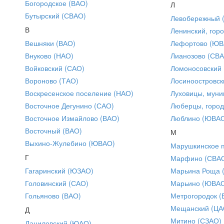
Богородское (ВАО)
Л
Бутырский (СВАО)
Левобережный 
В
Ленинский, горо
Вешняки (ВАО)
Лефортово (ЮВ
Внуково (НАО)
Лианозово (СВ
Войковский (САО)
Ломоносовский
Вороново (ТАО)
Лосиноостровск
Воскресенское поселение (НАО)
Луховицы, муни
Восточное Дегунино (САО)
Люберцы, город
Восточное Измайлово (ВАО)
Люблино (ЮВА
Восточный (ВАО)
М
Выхино-Жулебино (ЮВАО)
Марушкинское 
Г
Марфино (СВА
Гагаринский (ЮЗАО)
Марьина Роща 
Головинский (САО)
Марьино (ЮВА
Гольяново (ВАО)
Метрогородок (
Мещанский (ЦА
Д
Митино (СЗАО)
Даниловский (ЮАО)