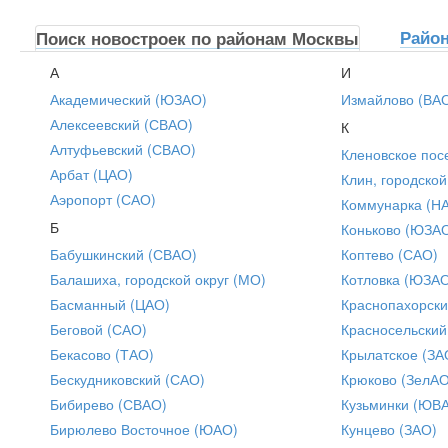
Райо
Поиск новостроек по районам Москвы
А
И
Академический (ЮЗАО)
Измайлово (ВА
Алексеевский (СВАО)
К
Алтуфьевский (СВАО)
Кленовское пос
Арбат (ЦАО)
Клин, городской
Аэропорт (САО)
Коммунарка (Н
Б
Коньково (ЮЗА
Бабушкинский (СВАО)
Коптево (САО)
Балашиха, городской округ (МО)
Котловка (ЮЗА
Басманный (ЦАО)
Краснопахорски
Беговой (САО)
Красносельский
Бекасово (ТАО)
Крылатское (ЗА
Бескудниковский (САО)
Крюково (ЗелАО
Бибирево (СВАО)
Кузьминки (ЮВ
Бирюлево Восточное (ЮАО)
Кунцево (ЗАО)