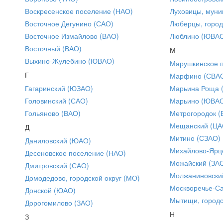
Воскресенское поселение (НАО)
Луховицы, муни
Восточное Дегунино (САО)
Люберцы, город
Восточное Измайлово (ВАО)
Люблино (ЮВА
Восточный (ВАО)
М
Выхино-Жулебино (ЮВАО)
Марушкинское 
Г
Марфино (СВА
Гагаринский (ЮЗАО)
Марьина Роща 
Головинский (САО)
Марьино (ЮВА
Гольяново (ВАО)
Метрогородок (
Мещанский (ЦА
Д
Митино (СЗАО)
Даниловский (ЮАО)
Михайлово-Ярце
Десеновское поселение (НАО)
Можайский (ЗА
Дмитровский (САО)
Молжаниновски
Домодедово, городской округ (МО)
Москворечье-С
Донской (ЮАО)
Мытищи, городс
Дорогомилово (ЗАО)
Н
З