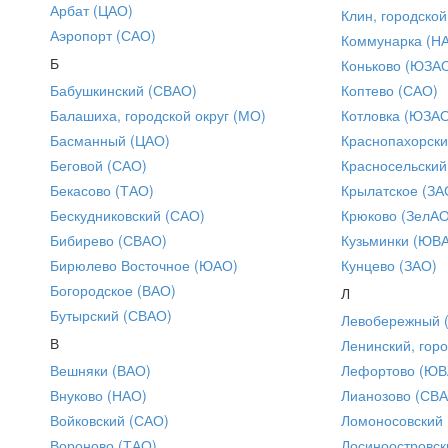
Арбат (ЦАО)
Клин, городской
Аэропорт (САО)
Коммунарка (Н
Б
Коньково (ЮЗА
Бабушкинский (СВАО)
Коптево (САО)
Балашиха, городской округ (МО)
Котловка (ЮЗА
Басманный (ЦАО)
Краснопахорски
Беговой (САО)
Красносельский
Бекасово (ТАО)
Крылатское (ЗА
Бескудниковский (САО)
Крюково (ЗелАО
Бибирево (СВАО)
Кузьминки (ЮВ
Бирюлево Восточное (ЮАО)
Кунцево (ЗАО)
Богородское (ВАО)
Л
Бутырский (СВАО)
Левобережный 
В
Ленинский, горо
Вешняки (ВАО)
Лефортово (ЮВ
Внуково (НАО)
Лианозово (СВ
Войковский (САО)
Ломоносовский
Вороново (ТАО)
Лосиноостровск