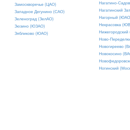
Нагатино-Садо
Замоскворечье (ЦАО)
Нагатинский За
Западное Дегунино (САО)
Нагорный (ЮАО
Зеленоград (ЗелАО)
Некрасовка (Ю
Зюзино (ЮЗАО)
Нижегородский
Зябликово (ЮАО)
Ново-Переделки
Новогиреево (В
Новокосино (ВА
Новофедоровск
Ногинский (Моск