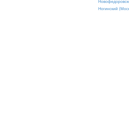
Новофедоровск
Ногинский (Моск