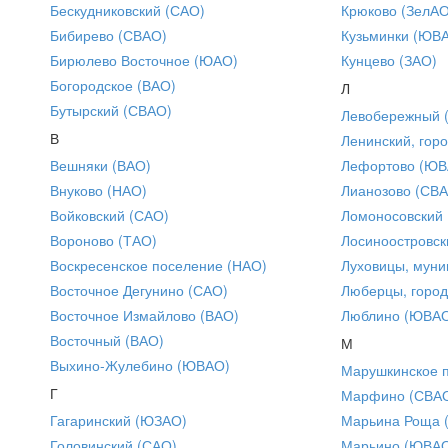
Бескудниковский (САО)
Крюково (ЗелАО
Бибирево (СВАО)
Кузьминки (ЮВ
Бирюлево Восточное (ЮАО)
Кунцево (ЗАО)
Богородское (ВАО)
Л
Бутырский (СВАО)
Левобережный 
В
Ленинский, горо
Вешняки (ВАО)
Лефортово (ЮВ
Внуково (НАО)
Лианозово (СВ
Войковский (САО)
Ломоносовский
Вороново (ТАО)
Лосиноостровск
Воскресенское поселение (НАО)
Луховицы, муни
Восточное Дегунино (САО)
Люберцы, город
Восточное Измайлово (ВАО)
Люблино (ЮВА
Восточный (ВАО)
М
Выхино-Жулебино (ЮВАО)
Марушкинское 
Г
Марфино (СВА
Гагаринский (ЮЗАО)
Марьина Роща 
Головинский (САО)
Марьино (ЮВА