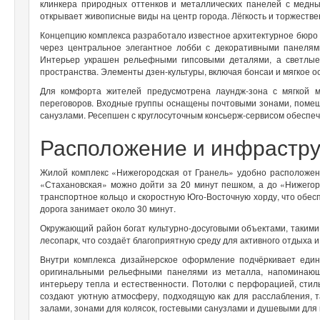
клинкера природных оттенков и металлических панелей с медн
открывает живописные виды на центр города. Лёгкость и торжеств
Концепцию комплекса разработало известное архитектурное бюро 
через центральное элегантное лобби с декоративными панелям
Интерьер украшен рельефными гипсовыми деталями, а светлые
пространства. Элементы дзен-культуры, включая бонсаи и мягкое 
Для комфорта жителей предусмотрена лаундж-зона с мягкой 
переговоров. Входные группы оснащены почтовыми зонами, поме
санузлами. Ресепшен с круглосуточным консьерж-сервисом обеспе
Расположение и инфрастр
Жилой комплекс «Нижегородская от Гранель» удобно расположен
«Стахановская» можно дойти за 20 минут пешком, а до «Нижего
транспортное кольцо и скоростную Юго-Восточную хорду, что обе
дорога занимает около 30 минут.
Окружающий район богат культурно-досуговыми объектами, такими 
лесопарк, что создаёт благоприятную среду для активного отдыха и
Внутри комплекса дизайнерское оформление подчёркивает еди
оригинальными рельефными панелями из металла, напоминающ
интерьеру тепла и естественности. Потолки с перфорацией, ст
создают уютную атмосферу, подходящую как для расслабления, т
залами, зонами для колясок, гостевыми санузлами и душевыми для