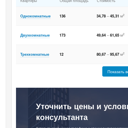
Квартиры
Общая площадь
Стоимость
2
Однокомнатные
136
34,78
–
45,31
м
2
Двухкомнатные
173
49,64
–
61,65
м
2
Трехкомнатные
12
80,67
–
95,67
м
Показать в
Уточнить цены и услов
консультанта