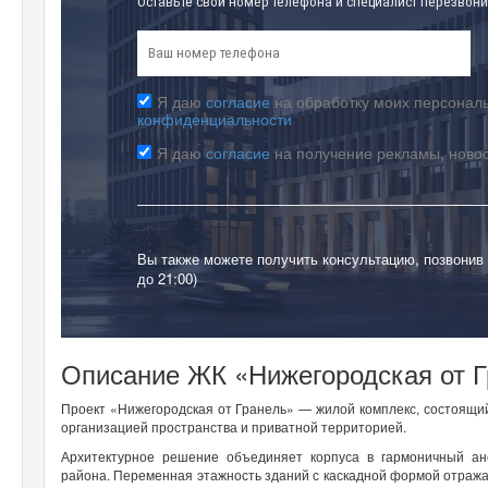
Оставьте свой номер телефона и специалист перезвони
Я даю
согласие
на обработку моих персональ
конфиденциальности
Я даю
согласие
на получение рекламы, ново
Вы также можете получить консультацию, позвонив
до 21:00)
Описание ЖК «Нижегородская от 
Проект «Нижегородская от Гранель» — жилой комплекс, состоящий
организацией пространства и приватной территорией.
Архитектурное решение объединяет корпуса в гармоничный ан
района. Переменная этажность зданий с каскадной формой отраж