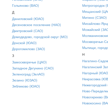
Гольяново (ВАО)
Метрогородок (
Мещанский (ЦА
Д
Митино (СЗАО)
Даниловский (ЮАО)
Михайлово-Ярце
Десеновское поселение (НАО)
Можайский (ЗА
Дмитровский (САО)
Молжаниновски
Домодедово, городской округ (МО)
Москворечье-С
Донской (ЮАО)
Мытищи, городс
Дорогомилово (ЗАО)
Н
З
Нагатино-Садо
Замоскворечье (ЦАО)
Нагатинский За
Западное Дегунино (САО)
Нагорный (ЮАО
Зеленоград (ЗелАО)
Некрасовка (Ю
Зюзино (ЮЗАО)
Нижегородский
Зябликово (ЮАО)
Ново-Переделки
Новогиреево (В
Новокосино (ВА