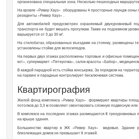
организована специальная зона. Несколько пешеходных маршрутов
На кровле «Ривер Хауз» оборудованы 4 просторные лаундж-зоны п
резиденты «Ривер Хауз» .
Для автомобилей предусмотрен охраняемый двухуровневый по
транспорта не будет мешать прогулкам. Также на подземном уров
варьируется от 3 до 30 м².
На стилобатах, образованных въездами на стоянку, размещены т
установлены стойки для велосипедов.
На первых двух этажах расположены торговые и офисные помещен
кот», супермаркет «Пятерочка», салок красоты «Бабор», медицинс
В каждой парадной есть стойка консьержа. За порядком на террито
на паркинг и парадные контролирует бесключевая система.
Квартирография
Жилой фонд комплекса «Ривер Хауз» формируют квартиры площад
потолков до 3,3 м позволяет смонтировать сложную подвесную или
В комплексе на последних этажах размещаются 8 трехуровневых п
на крыше здания.
Большинство квартир в ЖК «Ривер Хауз» видовые. Здание р
близлежащих домов не превышает 9 этажей.