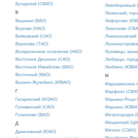
Бутырский (СВАО)
Левобережный 
В
Ленинский, горо
Вешняки (ВАО)
Лефортово (ЮВ
Внуково (НАО)
Лианозово (СВ
Войковский (САО)
Ломоносовский
Вороново (ТАО)
Лосиноостровск
Воскресенское поселение (НАО)
Луховицы, муни
Восточное Дегунино (САО)
Люберцы, город
Восточное Измайлово (ВАО)
Люблино (ЮВА
Восточный (ВАО)
М
Выхино-Жулебино (ЮВАО)
Марушкинское 
Г
Марфино (СВА
Гагаринский (ЮЗАО)
Марьина Роща 
Головинский (САО)
Марьино (ЮВА
Гольяново (ВАО)
Метрогородок (
Мещанский (ЦА
Д
Митино (СЗАО)
Даниловский (ЮАО)
Михайлово-Ярце