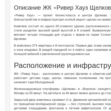
Описание ЖК «Ривер Хауз Щелков
«Ривер Хауз» — проект бизнес-класса в центре Щелково. З
благоустройстве и инфраструктуре особый акцент сделан на прива
Комплекс состоит из одного 20-этажного здания, расположенного 
стиле разделен высокой аркой высотой в 9 этажей. Выверенную
венчают четыре площадки для отдыха с видом на парки Солне
Щелково.
В комплексе 374 квартиры и 8 пентхаусов. Первые два этажа зани
и зона кладовых. В каждой парадной по 4 лифта: один напрямую в
большой кабиной и увеличенной грузоподъемностью.
Расположение и инфрастр
ЖК «Ривер Хауз» расположен в центре Щелково в обжитом райо
работают детские сады, школы, гимназии, поликлиники. На пр
начинает парк Молодежный.
Железнодорожные платформы «Щелково» и «Воронок» находятся 
Москвы за 55 минут. На автобусе за 40 минут можно доехать до ст
Закрытый двор комплекса занимает 2 га. Движение автомобилей по
по принципам безбарьерной среды — без ступеней, высоких поре
детскими площадками, фонтаном и летним амфитеатром. От д