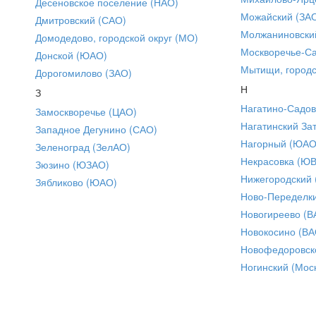
Десеновское поселение (НАО)
Можайский (ЗА
Дмитровский (САО)
Молжаниновски
Домодедово, городской округ (МО)
Москворечье-С
Донской (ЮАО)
Мытищи, городс
Дорогомилово (ЗАО)
Н
З
Нагатино-Садо
Замоскворечье (ЦАО)
Нагатинский За
Западное Дегунино (САО)
Нагорный (ЮАО
Зеленоград (ЗелАО)
Некрасовка (Ю
Зюзино (ЮЗАО)
Нижегородский
Зябликово (ЮАО)
Ново-Переделки
Новогиреево (В
Новокосино (ВА
Новофедоровск
Ногинский (Моск