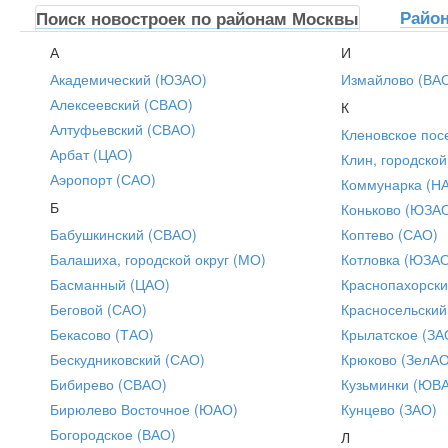
Райо
Поиск новостроек по районам Москвы
А
И
Академический (ЮЗАО)
Измайлово (ВА
Алексеевский (СВАО)
К
Алтуфьевский (СВАО)
Кленовское пос
Арбат (ЦАО)
Клин, городской
Аэропорт (САО)
Коммунарка (Н
Б
Коньково (ЮЗА
Бабушкинский (СВАО)
Коптево (САО)
Балашиха, городской округ (МО)
Котловка (ЮЗА
Басманный (ЦАО)
Краснопахорски
Беговой (САО)
Красносельский
Бекасово (ТАО)
Крылатское (ЗА
Бескудниковский (САО)
Крюково (ЗелАО
Бибирево (СВАО)
Кузьминки (ЮВ
Бирюлево Восточное (ЮАО)
Кунцево (ЗАО)
Богородское (ВАО)
Л