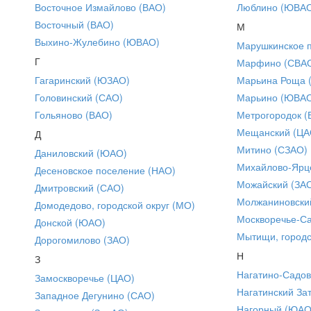
Восточное Измайлово (ВАО)
Люблино (ЮВА
Восточный (ВАО)
М
Выхино-Жулебино (ЮВАО)
Марушкинское 
Г
Марфино (СВА
Гагаринский (ЮЗАО)
Марьина Роща 
Головинский (САО)
Марьино (ЮВА
Гольяново (ВАО)
Метрогородок (
Мещанский (ЦА
Д
Митино (СЗАО)
Даниловский (ЮАО)
Михайлово-Ярце
Десеновское поселение (НАО)
Можайский (ЗА
Дмитровский (САО)
Молжаниновски
Домодедово, городской округ (МО)
Москворечье-С
Донской (ЮАО)
Мытищи, городс
Дорогомилово (ЗАО)
Н
З
Нагатино-Садо
Замоскворечье (ЦАО)
Нагатинский За
Западное Дегунино (САО)
Нагорный (ЮАО