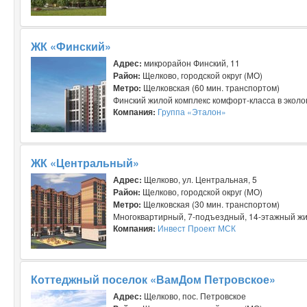
ЖК «Финский»
Адрес:
микрорайон Финский, 11
Район:
Щелково, городской округ (МО)
Метро:
Щелковская (60 мин. транспортом)
Финский жилой комплекс комфорт-класса в эколог
Компания:
Группа «Эталон»
ЖК «Центральный»
Адрес:
Щелково, ул. Центральная, 5
Район:
Щелково, городской округ (МО)
Метро:
Щелковская (30 мин. транспортом)
Многоквартирный, 7-подъездный, 14-этажный жил
Компания:
Инвест Проект МСК
Коттеджный поселок «ВамДом Петровское»
Адрес:
Щелково, пос. Петровское