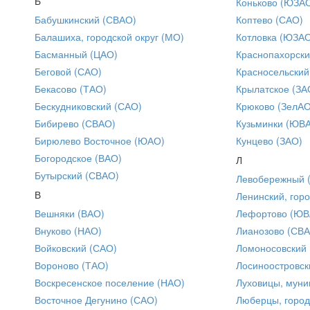
Б
Коньково (ЮЗА
Бабушкинский (СВАО)
Коптево (САО)
Балашиха, городской округ (МО)
Котловка (ЮЗА
Басманный (ЦАО)
Краснопахорски
Беговой (САО)
Красносельский
Бекасово (ТАО)
Крылатское (ЗА
Бескудниковский (САО)
Крюково (ЗелАО
Бибирево (СВАО)
Кузьминки (ЮВ
Бирюлево Восточное (ЮАО)
Кунцево (ЗАО)
Богородское (ВАО)
Л
Бутырский (СВАО)
Левобережный 
В
Ленинский, горо
Вешняки (ВАО)
Лефортово (ЮВ
Внуково (НАО)
Лианозово (СВ
Войковский (САО)
Ломоносовский
Вороново (ТАО)
Лосиноостровск
Воскресенское поселение (НАО)
Луховицы, муни
Восточное Дегунино (САО)
Люберцы, город