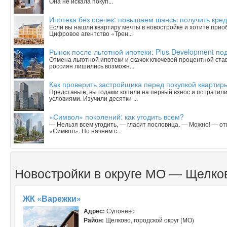
Она не искала покуп...
Ипотека без осечек: повышаем шансы получить кред
Если вы нашли квартиру мечты в новостройке и хотите приобр
Цифровое агентство «Трен...
Рынок после льготной ипотеки: Plus Development под
Отмена льготной ипотеки и скачок ключевой процентной ста
россиян лишились возможн...
Как проверить застройщика перед покупкой квартиры
Представьте, вы годами копили на первый взнос и потратили
условиями. Изучили десятки ...
«Символ» поколений: как угодить всем?
— Нельзя всем угодить, — гласит пословица. — Можно! — о
«Символ». Но начнем с...
Новостройки в округе МО — Щелко
ЖК «Варежки»
Адрес:
Супонево
Район:
Щелково, городской округ (МО)