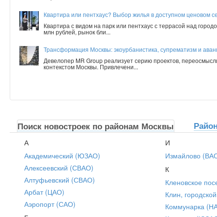
Квартира или пентхаус? Выбор жилья в доступном ценовом с
Квартира с видом на парк или пентхаус с террасой над город
млн рублей, рынок бли...
Трансформация Москвы: экоурбанистика, супрематизм и аванг
Девелопер MR Group реализует серию проектов, переосмысл
контекстом Москвы. Привлечени...
Райо
Поиск новостроек по районам Москвы
А
И
Академический (ЮЗАО)
Измайлово (ВА
Алексеевский (СВАО)
К
Алтуфьевский (СВАО)
Кленовское пос
Арбат (ЦАО)
Клин, городской
Аэропорт (САО)
Коммунарка (Н