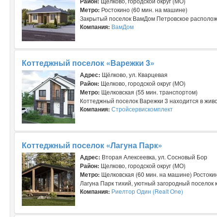
Район:
Щелково, городской округ (МО)
Метро:
Ростокино (60 мин. на машине)
Закрытый поселок ВамДом Петровское расположен
Компания:
ВамДом
Коттеджный поселок «Варежки 3»
Адрес:
Щёлково, ул. Кварцевая
Район:
Щелково, городской округ (МО)
Метро:
Щелковская (55 мин. транспортом)
Коттеджный поселок Варежки 3 находится в живо
Компания:
Стройсервискомплект
Коттеджный поселок «Лагуна Парк»
Адрес:
Вторая Алексеевка, ул. Сосновый Бор
Район:
Щелково, городской округ (МО)
Метро:
Щелковская (60 мин. на машине) Ростокин
Лагуна Парк тихий, уютный загородный поселок 
Компания:
Риелтор Один (Realt One)