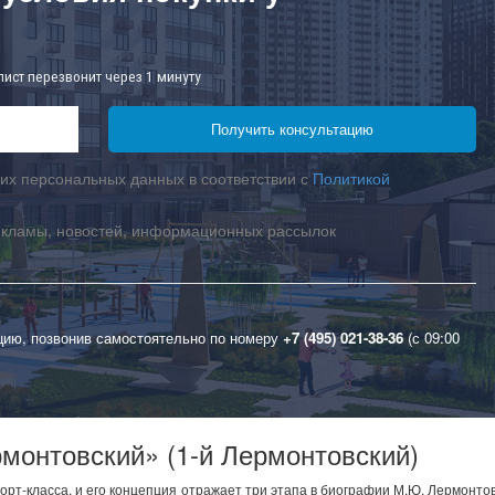
лист перезвонит через 1 минуту
их персональных данных в соответствии с
Политикой
екламы, новостей, информационных рассылок
цию, позвонив самостоятельно по номеру
+7 (495) 021-38-36
(с 09:00
онтовский» (1-й Лермонтовский)
рт-класса, и его концепция отражает три этапа в биографии М.Ю. Лермонто