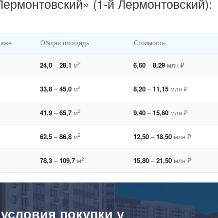
ермонтовский» (1-й Лермонтовский):
даже
Общая площадь
Стоимость
2
24,0
–
28,1
м
6,60
–
8,29
млн ₽
2
33,8
–
45,0
м
8,20
–
11,15
млн ₽
2
41,9
–
65,7
м
9,40
–
15,60
млн ₽
2
62,5
–
86,8
м
12,50
–
18,50
млн ₽
2
78,3
–
109,7
м
15,80
–
21,50
млн ₽
 условия покупки у