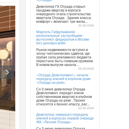
Девелопер ГК Отрада открыл
продажи квартир в корпусе
очередного этапа строительства
квартала Отрада . Здание класса
комфорт+ включает три жилы...
30.06.2026
Марсель Габдульманов:
региональные застройщики
вытесняют федералов в Москве
без ценовых войн
Рынок недвижимости вступил в
эпоху тектонических сдвигов, где
грубая сила рекламного бюджета
перестала быть главным оружием.
В новом выпуске канала...
25.06.2026
«Отрада Девелопмент» начала
передачу ключей в клубном доме
«Отрада на реке»
Со 2 июня девелопер Отрада
Девелопмент передет ключи
собственникам квартир в клубном
доме Отрада на реке . Проект
относится к бизнес-классу, рас...
22.06.2026
Девелопер завершил передачу
ключей в корпусах первой очереди
ЖК «Лесная Отрада»
Со 2 июня девелопер Отрада