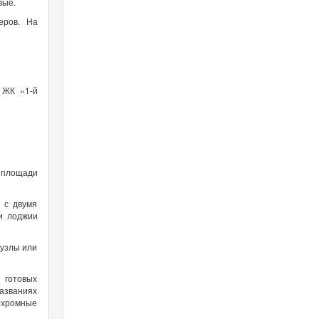
овые.
еров. На
 ЖК «1-й
й площади
 с двумя
 и лоджии
нузлы или
 готовых
азваниях
охромные