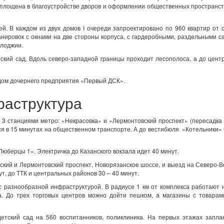
воплощена в благоустройстве дворов и оформлении общественных пространст
ей. В каждом из двух домов I очереди запроектировано по 960 квартир от 
нировок с окнами на две стороны корпуса, с гардеробными, раздельными с
 лоджии.
ский сад. Вдоль северо-западной границы проходит лесополоса, а до цент
дом дочернего предприятия «Первый ДСК».
раструктура
3 станциями метро: «Некрасовка» и «Лермонтовский проспект» (пересадка 
я в 15 минутах на общественном транспорте. А до вестибюля «Котельники»
юберцы 1». Электричка до Казанского вокзала идет 40 минут.
ский и Лермонтовский проспект, Новорязанское шоссе, и выезд на Северо-
т, до ТТК и центральных районов 30 – 40 минут.
 разнообразной инфраструктурой. В радиусе 1 км от комплекса работают 
а. До трех торговых центров можно дойти пешком, а магазины с товарам
етский сад на 560 воспитанников, поликлиника. На первых этажах запла