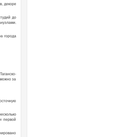
в, декоре
студий до
анузлами.
ра города
Таганско-
 можно за
Восточную
несколько
и первой
нировано