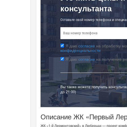
консультанта
Оставьте свой номер телефона и специа
Я даю
согласие
на обработку мо
конфиденциальности
Я даю
согласие
на получение р
Вы также можете получить консульта
до 21:00)
Описание ЖК «Первый Лерм
ЖК «1-й Лермонтовский» в Люберцах — проект комфо