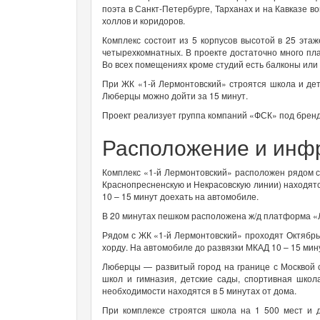
поэта в Санкт-Петербурге, Тарханах и на Кавказе 
холлов и коридоров.
Комплекс состоит из 5 корпусов высотой в 25 этаж
четырехкомнатных. В проекте достаточно много пла
Во всех помещениях кроме студий есть балконы или
При ЖК «1-й Лермонтовский» строятся школа и дет
Люберцы можно дойти за 15 минут.
Проект реализует группа компаний «ФСК» под брен
Расположение и инф
Комплекс «1-й Лермонтовский» расположен рядом с 
Краснопресненскую и Некрасовскую линии) находятс
10 – 15 минут доехать на автомобиле.
В 20 минутах пешком расположена ж/д платформа «Л
Рядом с ЖК «1-й Лермонтовский» проходят Октябрь
хорду. На автомобиле до развязки МКАД 10 – 15 мину
Люберцы — развитый город на границе с Москвой с
школ и гимназия, детские сады, спортивная школ
необходимости находятся в 5 минутах от дома.
При комплексе строятся школа на 1 500 мест и д