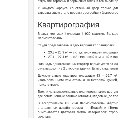
открытие торговых и сервисных точек, в том числе 
У каждого корпуса собственный двор только д
завершающем этапе проекта застройщик благоустро
Квартирография
В двух корпусах I очереди 1 920 квартир. Боль
Лермонтовский».
Студи представлены в двух вариантах планировки:
23,8 – 23,9 м² — с отдельной нишей площадь
27,1 – 27,4 м² — с 21-метровой комнатой и г
Площадь однокомнатных квартир варьируется от 33,
окна выходят на 2 стороны здания. Есть раздельный
Двухкомнатные квартиры площадью 43 – 65,7 м² 
изолированными комнатами и 10-метровой кухней,
присутствуют.
Трех- и четырехкомнатные планировки также доступ
две совмещенные ванные комнаты, кладовые, до тре
В ассортименте ЖК «1-й Лермонтовский» квартир
стандартных дизайн-проекта — «Белый» и «Темн
обыгрывается цветовая гамма материалов: стро
сочетания.