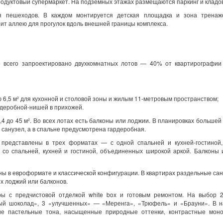
продуктовый супермаркет. На подземных этажах размещаются паркинг и клад
ля пешеходов. В каждом монтируется детская площадка и зона тренаж
ит аллею для прогулок вдоль внешней границы комплекса.
ше всего запроектировано двухкомнатных лотов — 40% от квартирографии
ю 6,5 м² для кухонной и столовой зоны и жилым 11-метровым пространством;
ардеробной-нишей в прихожей.
4 до 45 м². Во всех лотах есть балконы или лоджии. В планировках больше
 санузел, а в спальне предусмотрена гардеробная.
представлены в трех форматах — с одной спальней и кухней-гостиной,
 со спальней, кухней и гостиной, объединенных широкой аркой. Балконы
ны в евроформате и классической конфигурации. В квартирах раздельные са
х лоджий или балконов.
ы с предчистовой отделкой white box и готовым ремонтом. На выбор 2
ый шоколад», 3 «улучшенных» — «Меренга», «Трюфель» и «Брауни». В н
гие пастельные тона, насыщенные природные оттенки, контрастные мон