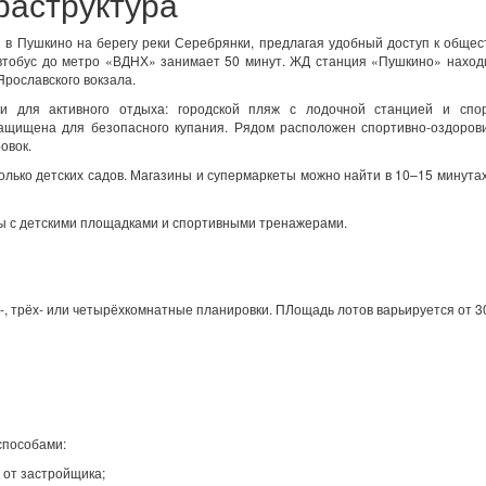
раструктура
я в Пушкино на берегу реки Серебрянки, предлагая удобный доступ к обще
автобус до метро «ВДНХ» занимает 50 минут. ЖД станция «Пушкино» наход
Ярославского вокзала.
ти для активного отдыха: городской пляж с лодочной станцией и спо
защищена для безопасного купания. Рядом расположен спортивно-оздоров
овок.
олько детских садов. Магазины и супермаркеты можно найти в 10–15 минута
ы с детскими площадками и спортивными тренажерами.
х-, трёх- или четырёхкомнатные планировки. ПЛощадь лотов варьируется от 3
способами:
 от застройщика;