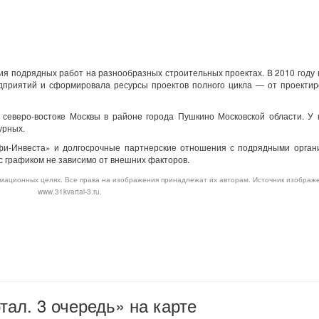
ия подрядных работ на разнообразных строительных проектах. В 2010 году
дприятий и сформировала ресурсы проектов полного цикла — от проектир
северо-востоке Москвы в районе города Пушкино Московской области. У 
урных.
фи-Инвеста» и долгосрочные партнерские отношения с подрядными орган
с графиком не зависимо от внешних факторов.
мационных целях. Все права на изображения принадлежат их авторам. Источник изображ
www.31kvartal-3.ru.
ал. 3 очередь» на карте