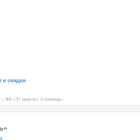
 и скидки
н
>
ЖК «31 квартал. 3 очередь»
ь»
)