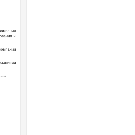
 компания
ования и
компании
изациями
ений