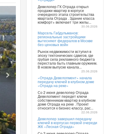
Девелопер ГК Отрада открыл
продажи квартир в корпусе
очередного этапа строительства
квартала Отрада . Здание класса
комфорт+ включает три жилы...
30.06.2026
Марсель Габдульманов:
региональные застройщики
вытесняют федералов в Москве
без ценовых войн
Рынок недвижимости вступил в
эпоху тектонических сдвигов, где
грубая сила рекламного бюджета
перестала быть главным оружием.
В новом выпуске канала...
25.06.2026
«Отрада Девелопмент» начала
передачу ключей в клубном доме
«Отрада на реке»
Со 2 июня девелопер Отрада
Девелопмент передет ключи
собственникам квартир в клубном
доме Отрада на реке . Проект
относится к бизнес-классу, рас...
22.06.2026
Девелопер завершил передачу
ключей в корпусах первой очереди
ЖК «Лесная Отрада»
Со 2 июня девелопер Отрада