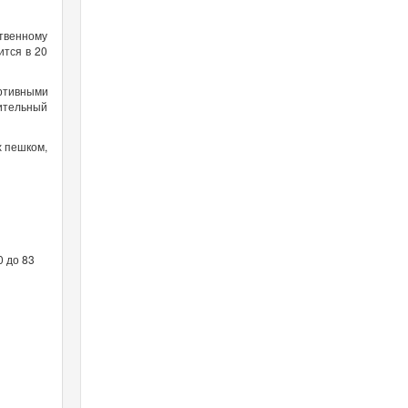
ственному
ится в 20
ртивными
ительный
х пешком,
0 до 83