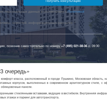
их персональных данных в соответствии с
Политикой
екламы, новостей, информационных рассылок
цию, позвонив самостоятельно по номеру
+7 (495) 021-38-36
(с 09:30
 3 очередь»
 комфорт-класса, расположенный в городе Пушкино, Московская область, 
-этажных корпусов, выполненных в современном архитектурном стиле, с 
и облицовочные панели.
зрачными стеклянными вставками, ведущие в вестибюли. Внутренняя инфра
вых этажах и паркинг для автотранспорта.