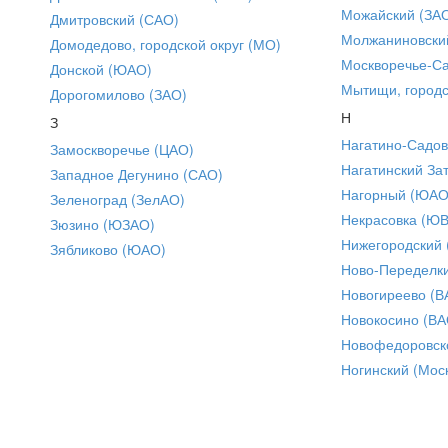
Можайский (ЗА
Дмитровский (САО)
Молжаниновски
Домодедово, городской округ (МО)
Москворечье-С
Донской (ЮАО)
Мытищи, городс
Дорогомилово (ЗАО)
Н
З
Нагатино-Садо
Замоскворечье (ЦАО)
Нагатинский За
Западное Дегунино (САО)
Нагорный (ЮАО
Зеленоград (ЗелАО)
Некрасовка (Ю
Зюзино (ЮЗАО)
Нижегородский
Зябликово (ЮАО)
Ново-Переделки
Новогиреево (В
Новокосино (ВА
Новофедоровск
Ногинский (Моск