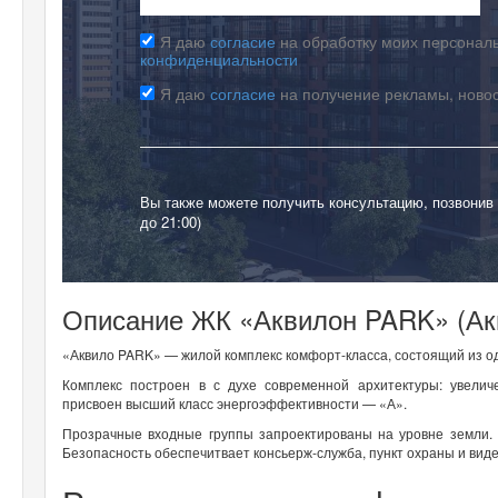
Я даю
согласие
на обработку моих персональ
конфиденциальности
Я даю
согласие
на получение рекламы, ново
Вы также можете получить консультацию, позвонив
до 21:00)
Описание ЖК «Аквилон PARK» (Ак
«Аквило PARK» — жилой комплекс комфорт-класса, состоящий из од
Комплекс построен в с духе современной архитектуры: увели
присвоен высший класс энергоэффективности — «А».
Прозрачные входные группы запроектированы на уровне земли. 
Безопасность обеспечитвает консьерж-служба, пункт охраны и вид