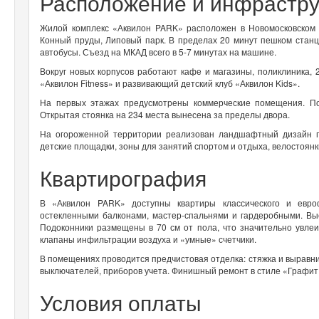
Расположение и инфрастру
Жилой комплекс «Аквилон PARK» расположен в Новомосковском о
Конный пруды, Липовый парк. В пределах 20 минут пешком стан
автобусы. Съезд на МКАД всего в 5-7 минутах на машине.
Вокруг новых корпусов работают кафе и магазины, поликлиника, 
«Аквилон Fitness» и развивающий детский клуб «Аквилон Kids».
На первых этажах предусмотрены коммерческие помещения. По
Открытая стоянка на 234 места вынесена за пределы двора.
На огороженной территории реализован ландшафтный дизайн по
детские площадки, зоны для занятий спортом и отдыха, велостоянк
Квартирография
В «Аквилон PARK» доступны квартиры классического и евр
остекленными балконами, мастер-спальнями и гардеробными. Выс
Подоконники размещены в 70 см от пола, что значительно увлеи
клапаны инфильтрации воздуха и «умные» счетчики.
В помещениях проводится предчистовая отделка: стяжка и выравни
выключателей, приборов учета. Финишный ремонт в стиле «Графит
Условия оплаты