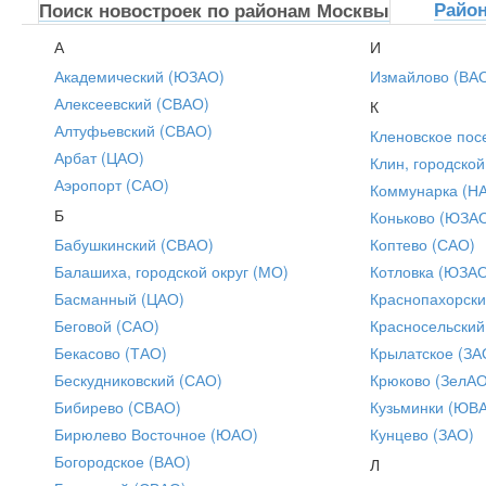
Райо
Поиск новостроек по районам Москвы
А
И
Академический (ЮЗАО)
Измайлово (ВА
Алексеевский (СВАО)
К
Алтуфьевский (СВАО)
Кленовское пос
Арбат (ЦАО)
Клин, городской
Аэропорт (САО)
Коммунарка (Н
Б
Коньково (ЮЗА
Бабушкинский (СВАО)
Коптево (САО)
Балашиха, городской округ (МО)
Котловка (ЮЗА
Басманный (ЦАО)
Краснопахорски
Беговой (САО)
Красносельский
Бекасово (ТАО)
Крылатское (ЗА
Бескудниковский (САО)
Крюково (ЗелАО
Бибирево (СВАО)
Кузьминки (ЮВ
Бирюлево Восточное (ЮАО)
Кунцево (ЗАО)
Богородское (ВАО)
Л