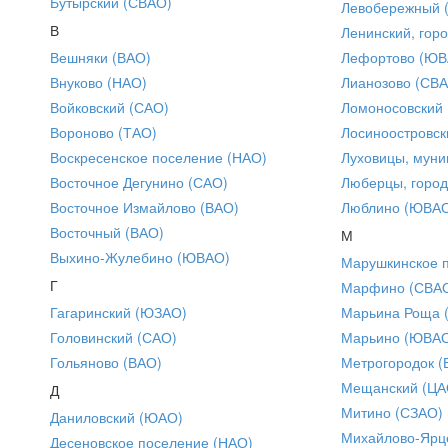
Бутырский (СВАО)
Левобережный 
В
Ленинский, горо
Вешняки (ВАО)
Лефортово (ЮВ
Внуково (НАО)
Лианозово (СВ
Войковский (САО)
Ломоносовский
Вороново (ТАО)
Лосиноостровск
Воскресенское поселение (НАО)
Луховицы, муни
Восточное Дегунино (САО)
Люберцы, город
Восточное Измайлово (ВАО)
Люблино (ЮВА
Восточный (ВАО)
М
Выхино-Жулебино (ЮВАО)
Марушкинское 
Г
Марфино (СВА
Гагаринский (ЮЗАО)
Марьина Роща 
Головинский (САО)
Марьино (ЮВА
Гольяново (ВАО)
Метрогородок (
Мещанский (ЦА
Д
Митино (СЗАО)
Даниловский (ЮАО)
Михайлово-Ярце
Десеновское поселение (НАО)