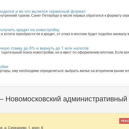
ародился и во что вылился сервисный формат
 внутренний туризм. Санкт-Петербург в числе первых обратился к формату се
олучить кредит на новостройку
и хотите приобрести ее в кредит, от отказ в ипотеке будет подобен кинжалу в
чную ставку до 6% и вернуть до 1 млн налогов
о тщательный поиск новостройки, но и квест по оформлению ипотеки. Если взя
ойке
вартиры, ему необходимо определиться: выбрать жилье на вторичном рынке ил
— Новомосковский административный 
РЕК
 д. Середнево, 1, корп. 6