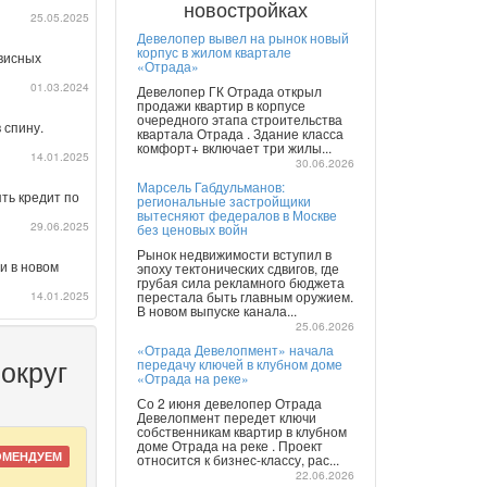
новостройках
25.05.2025
Девелопер вывел на рынок новый
корпус в жилом квартале
рвисных
«Отрада»
01.03.2024
Девелопер ГК Отрада открыл
продажи квартир в корпусе
очередного этапа строительства
 спину.
квартала Отрада . Здание класса
комфорт+ включает три жилы...
14.01.2025
30.06.2026
Марсель Габдульманов:
ть кредит по
региональные застройщики
вытесняют федералов в Москве
29.06.2025
без ценовых войн
Рынок недвижимости вступил в
и в новом
эпоху тектонических сдвигов, где
грубая сила рекламного бюджета
14.01.2025
перестала быть главным оружием.
В новом выпуске канала...
25.06.2026
«Отрада Девелопмент» начала
округ
передачу ключей в клубном доме
«Отрада на реке»
Со 2 июня девелопер Отрада
Девелопмент передет ключи
собственникам квартир в клубном
доме Отрада на реке . Проект
ОМЕНДУЕМ
относится к бизнес-классу, рас...
22.06.2026