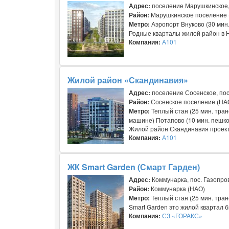
Адрес:
поселение Марушкинское, 
Район:
Марушкинское поселение 
Метро:
Аэропорт Внуково (30 мин
Родные кварталы жилой район в Н
Компания:
А101
Жилой район «Скандинавия»
Адрес:
поселение Сосенское, пос
Район:
Сосенское поселение (НА
Метро:
Теплый стан (25 мин. тран
машине) Потапово (10 мин. пешк
Жилой район Скандинавия проект 
Компания:
А101
ЖК Smart Garden (Смарт Гарден)
Адрес:
Коммунарка, пос. Газопро
Район:
Коммунарка (НАО)
Метро:
Теплый стан (25 мин. тран
Smart Garden это жилой квартал б
Компания:
СЗ «ГОРАКС»