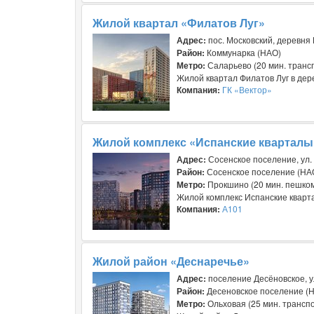
Жилой квартал «Филатов Луг»
Адрес:
пос. Московский, деревня
Район:
Коммунарка (НАО)
Метро:
Саларьево (20 мин. транс
Жилой квартал Филатов Луг в дер
Компания:
ГК «Вектор»
Жилой комплекс «Испанские кварталы
Адрес:
Сосенское поселение, ул.
Район:
Сосенское поселение (НА
Метро:
Прокшино (20 мин. пешко
Жилой комплекс Испанские кварта
Компания:
А101
Жилой район «Деснаречье»
Адрес:
поселение Десёновское, у
Район:
Десеновское поселение (
Метро:
Ольховая (25 мин. трансп