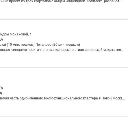
ый проект из трех кварталов с общей концепцией. Комплекс, разработ...
сандры Монаховой, 1
О)
ка) (10 мин. пешком) Потапово (20 мин. пешком)
щает синергию практичного скандинавского стиля с японской медитатив...
О)
м)
мая часть одноименного многофункционального кластера в Новой Москв...