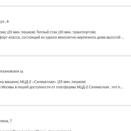
л., 6
а) (20 мин. пешком) Теплый стан (20 мин. транспортом)
орт-класса, состоящий из одного монолитно-кирпичного дома высотой ...
язановское ш.
 на машине) МЦД-2 «Силикатная» (25 мин. пешком)
 Москвы в пешей доступности от платформы МЦД-2 Силикатная , что п...
лина, 7