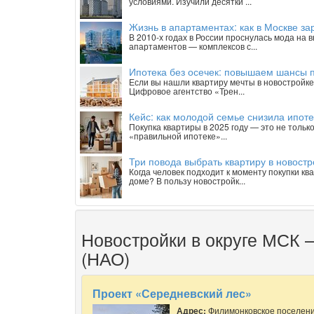
условиями. Изучили десятки ...
Жизнь в апартаментах: как в Москве з
В 2010-х годах в России проснулась мода на
апартаментов — комплексов с...
Ипотека без осечек: повышаем шансы п
Если вы нашли квартиру мечты в новостройке 
Цифровое агентство «Трен...
Кейс: как молодой семье снизила ипоте
Покупка квартиры в 2025 году — это не тольк
«правильной ипотеке»...
Три повода выбрать квартиру в новостр
Когда человек подходит к моменту покупки к
доме? В пользу новостройк...
Новостройки в округе МСК 
(НАО)
Проект «Середневский лес»
Адрес:
Филимонковское поселение,