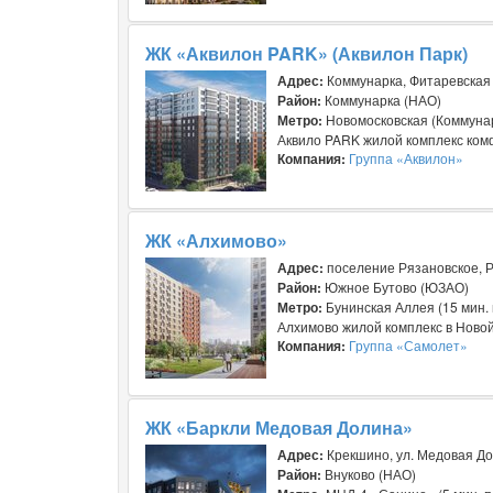
ЖК «Аквилон PARK» (Аквилон Парк)
Адрес:
Коммунарка, Фитаревская у
Район:
Коммунарка (НАО)
Метро:
Новомосковская (Коммунарк
Аквило PARK жилой комплекс комф
Компания:
Группа «Аквилон»
ЖК «Алхимово»
Адрес:
поселение Рязановское, Р
Район:
Южное Бутово (ЮЗАО)
Метро:
Бунинская Аллея (15 мин.
Алхимово жилой комплекс в Новой
Компания:
Группа «Самолет»
ЖК «Баркли Медовая Долина»
Адрес:
Крекшино, ул. Медовая До
Район:
Внуково (НАО)