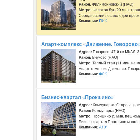
Район:
Филимонковский (НАО)
Метро:
Филатов Луг (20 мин. тран
Середневский лес молодой проект 
Компания:
ПИК
Апарт-комплекс «Движение. Говорово
Адрес:
Говорово, 47-й км МКАД, 3,
Район:
Внуково (НАО)
Метро:
Теплый стан (11 мин. на м
Апарт-комплекс Движение. Говоров
Компания:
ФСК
Бизнес-квартал «Прокшино»
Адрес:
Коммунарка, Старосаврасо
Район:
Коммунарка (НАО)
Метро:
Прокшино (5 мин. пешком)
Бизнес-квартал Прокшино многоф
Компания:
А101