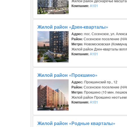
Жилой район Деснаречье масштабн
Компания:
А101
Жилой район «Дзен-кварталы»
Адрес:
пос. Сосенское, ул. Алек
Район:
Сосенское поселение (НА
Метро:
Новомосковская (Коммунар
Жилой район Дзен-кварталы вопло
Компания:
А101
Жилой район «Прокшино»
Адрес:
Прокшинский пр., 12
Район:
Сосенское поселение (НА
Метро:
Прокшино (10 мин. пешко
Жилой район Прокшино неотъемле
Компания:
А101
Жилой район «Родные кварталы»