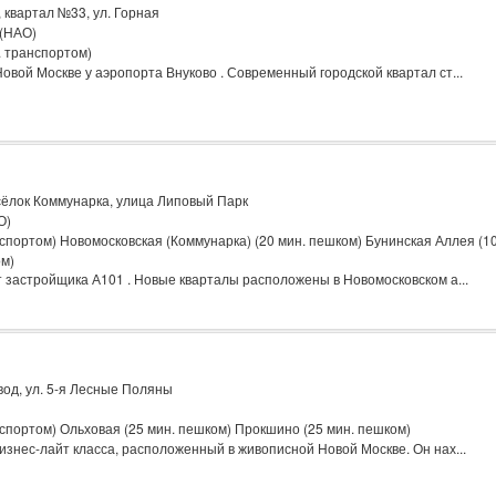
квартал №33, ул. Горная
(НАО)
. транспортом)
овой Москве у аэропорта Внуково . Современный городской квартал ст...
ёлок Коммунарка, улица Липовый Парк
О)
спортом) Новомосковская (Коммунарка) (20 мин. пешком) Бунинская Аллея (10
ом)
застройщика А101 . Новые кварталы расположены в Новомосковском а...
вод, ул. 5-я Лесные Поляны
спортом) Ольховая (25 мин. пешком) Прокшино (25 мин. пешком)
изнес-лайт класса, расположенный в живописной Новой Москве. Он нах...