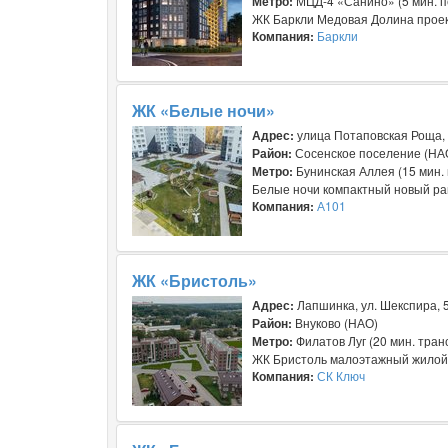
Метро:
МЦД-4 «Санино» (5 мин. п
ЖК Баркли Медовая Долина проект
Компания:
Баркли
ЖК «Белые ночи»
Адрес:
улица Потаповская Роща, 
Район:
Сосенское поселение (НА
Метро:
Бунинская Аллея (15 мин.
Белые ночи компактный новый рай
Компания:
А101
ЖК «Бристоль»
Адрес:
Лапшинка, ул. Шекспира, 5
Район:
Внуково (НАО)
Метро:
Филатов Луг (20 мин. тран
ЖК Бристоль малоэтажный жилой к
Компания:
СК Ключ